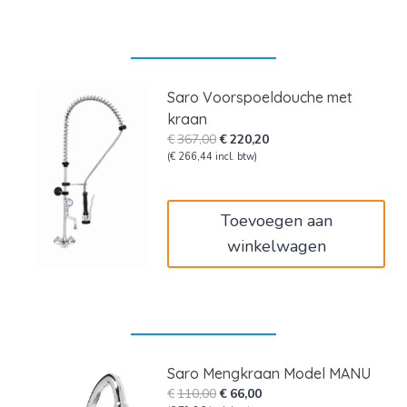
Saro Voorspoeldouche met
kraan
Oorspronkelijke
Huidige
€
367,00
€
220,20
prijs
prijs
(
€
266,44
incl. btw)
was:
is:
€367,00.
€220,20.
Toevoegen aan
winkelwagen
Saro Mengkraan Model MANU
Oorspronkelijke
Huidige
€
110,00
€
66,00