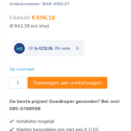
Artikelnummer:
BAR-400137
Oorspronkelijke
Huidige
€
696,18
€
849,00
(
€
842,38
incl. btw)
prijs
prijs
was:
is:
€849,00.
€696,18.
Of
3x €232,06
, 0% rente
Op voorraad
Bartscher
Toevoegen aan winkelwagen
Voorspoeldouche
40L-
De beste prijzen! Goedkoper gevonden? Bel ons!
1802B
085-0768998
aantal
Installatie mogelijk
Klanten beoordelen ons met een 9.1/10