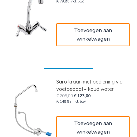
prijs
prijs
(
€
79,86
incl. btw)
was:
is:
€110,00.
€66,00.
Toevoegen aan
winkelwagen
Saro kraan met bediening via
voetpedaal – koud water
Oorspronkelijke
Huidige
€
205,00
€
123,00
prijs
prijs
(
€
148,83
incl. btw)
was:
is:
€205,00.
€123,00.
Toevoegen aan
winkelwagen