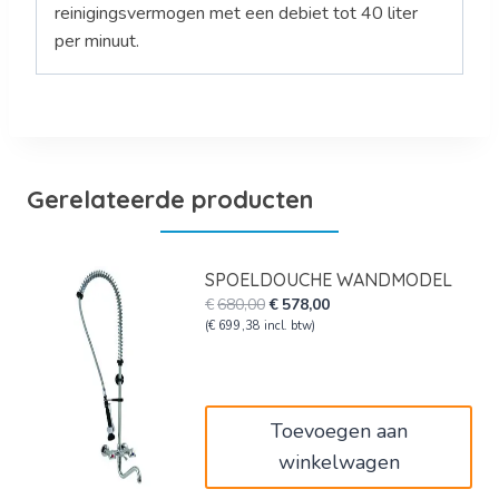
reinigingsvermogen met een debiet tot 40 liter
per minuut.
Gerelateerde producten
SPOELDOUCHE WANDMODEL
Oorspronkelijke
Huidige
€
680,00
€
578,00
prijs
prijs
(
€
699,38
incl. btw)
was:
is:
€680,00.
€578,00.
Toevoegen aan
winkelwagen