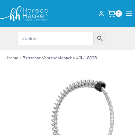
Doorgaan
naar
0
inhoud
Home
»
Bartscher Voorspoeldouche 40L-1802B