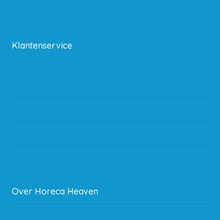
Waar kan ik terecht met een opmerking, vraag of klacht?
Kan ik leasen?
Klantenservice
Betaalmethodes
Bestelling
Verzending & bezorging
Storingen en goederen retour
Subsidie regeling EIA 2020
Over Horeca Heaven
Werken bij Horeca Heaven