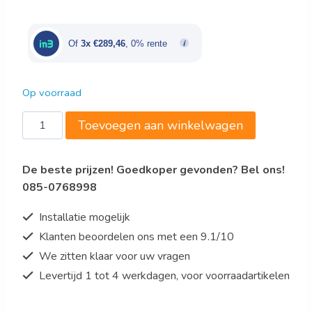
was:
is:
€1.059,00.
€868,38.
Of
3x €289,46
, 0% rente
Op voorraad
Bartscher
Toevoegen aan winkelwagen
Wafelijzer
MDI
De beste prijzen! Goedkoper gevonden? Bel ons!
2BW160-
085-0768998
101
aantal
Installatie mogelijk
Klanten beoordelen ons met een 9.1/10
We zitten klaar voor uw vragen
Levertijd 1 tot 4 werkdagen, voor voorraadartikelen