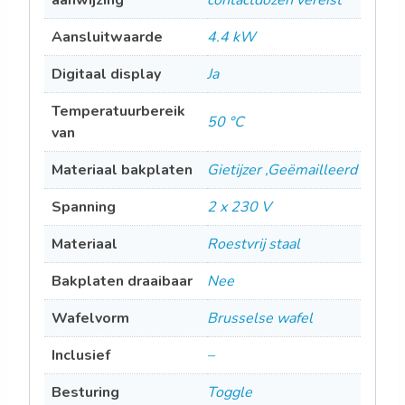
aanwijzing
contactdozen vereist
Aansluitwaarde
4.4 kW
Digitaal display
Ja
Temperatuurbereik
50 °C
van
Materiaal bakplaten
Gietijzer ,Geëmailleerd
Spanning
2 x 230 V
Materiaal
Roestvrij staal
Bakplaten draaibaar
Nee
Wafelvorm
Brusselse wafel
Inclusief
–
Besturing
Toggle