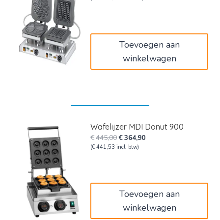
was:
is:
€1.750,00.
€1.627,50.
Toevoegen aan
winkelwagen
Wafelijzer MDI Donut 900
Oorspronkelijke
Huidige
€
445,00
€
364,90
prijs
prijs
(
€
441,53
incl. btw)
was:
is:
€445,00.
€364,90.
Toevoegen aan
winkelwagen