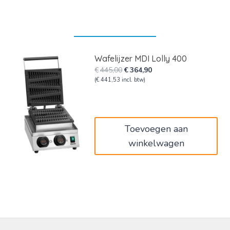
Wafelijzer MDI Lolly 400
Oorspronkelijke
Huidige
€
445,00
€
364,90
prijs
prijs
(
€
441,53
incl. btw)
was:
is:
€445,00.
€364,90.
Toevoegen aan
winkelwagen