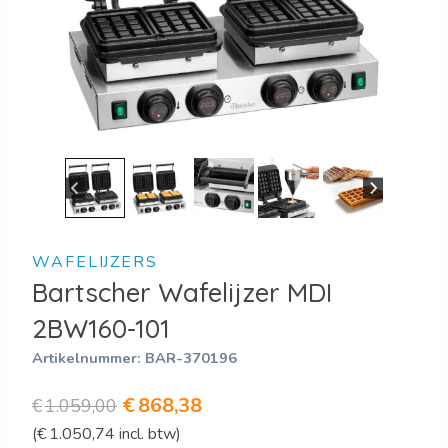
WAFELIJZERS
Bartscher Wafelijzer MDI
2BW160-101
Artikelnummer:
BAR-370196
Oorspronkelijke
Huidige
€
868,38
€
1.059,00
(
€
1.050,74
incl. btw)
prijs
prijs