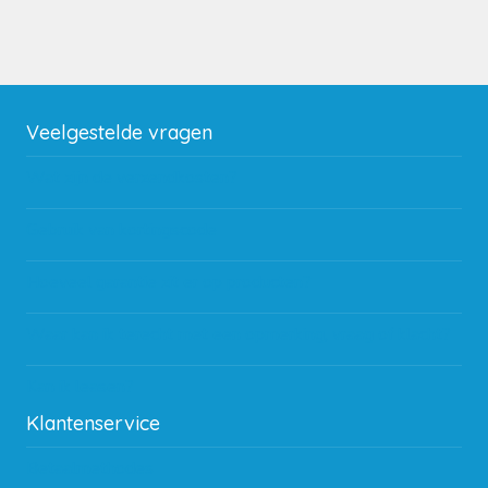
Veelgestelde vragen
Wat zijn de verzendkosten?
Gebruik van kortingscode
Hoeveel garantie zit er op producten?
Waar kan ik terecht met een opmerking, vraag of klacht?
Kan ik leasen?
Klantenservice
Betaalmethodes