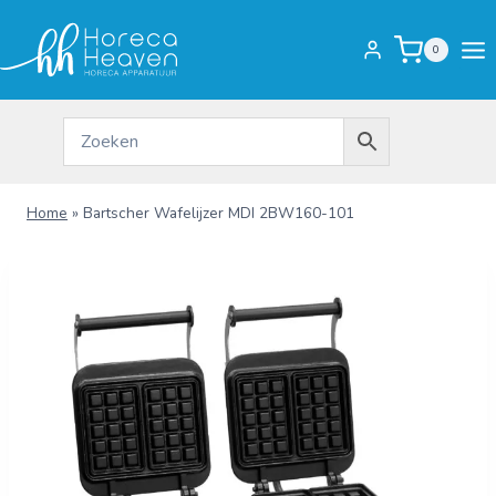
Doorgaan
naar
0
inhoud
Home
»
Bartscher Wafelijzer MDI 2BW160-101