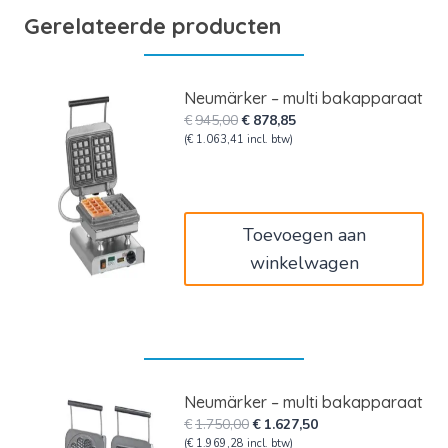
Gerelateerde producten
Neumärker – multi bakapparaat
Oorspronkelijke
Huidige
€
945,00
€
878,85
prijs
prijs
(
€
1.063,41
incl. btw)
was:
is:
€945,00.
€878,85.
Toevoegen aan
winkelwagen
Neumärker – multi bakapparaat
Oorspronkelijke
Huidige
€
1.750,00
€
1.627,50
prijs
prijs
(
€
1.969,28
incl. btw)