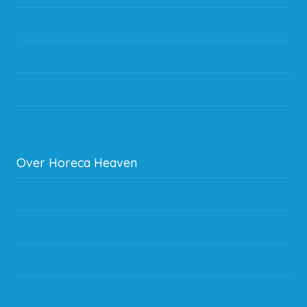
Bestelling
Verzending & bezorging
Storingen en goederen retour
Subsidie regeling EIA 2020
Over Horeca Heaven
Werken bij Horeca Heaven
Partners en links
Algemene voorwaarden
Contact opnemen