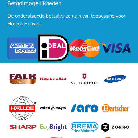
Betaalmogelijkheden
De onderstaande betaalwijzen zijn van toepassing voor
Horeca Heaven