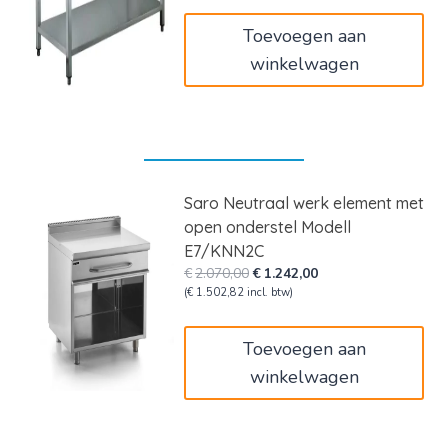
€265,00.
€159,00.
Toevoegen aan
winkelwagen
Saro Neutraal werk element met
open onderstel Modell
E7/KNN2C
Oorspronkelijke
Huidige
€
2.070,00
€
1.242,00
prijs
prijs
(
€
1.502,82
incl. btw)
was:
is:
€2.070,00.
€1.242,00.
Toevoegen aan
winkelwagen