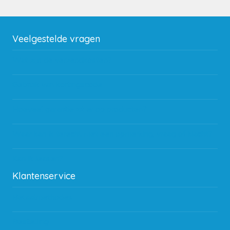
Veelgestelde vragen
Wat zijn de verzendkosten?
Gebruik van kortingscode
Hoeveel garantie zit er op producten?
Waar kan ik terecht met een opmerking, vraag of klacht?
Kan ik leasen?
Klantenservice
Betaalmethodes
Bestelling