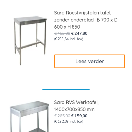
Saro Roestvrijstalen tafel,
zonder onderblad -B 700 x D
600 x H 850
Oorspronkelijke
Huidige
€
413,00
€
247,80
prijs
prijs
(
€
299,84
incl. btw)
was:
is:
€413,00.
€247,80.
Lees verder
Saro RVS Werktafel,
1400x700x850 mm
Oorspronkelijke
Huidige
€
265,00
€
159,00
prijs
prijs
(
€
192,39
incl. btw)
was:
is: