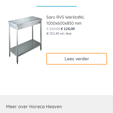
Saro RVS Werktafel,
1000x600x850 mm
Oorspronkelijke
Huidige
€
210,00
€
126,00
prijs
prijs
(
€
152,46
incl. btw)
was:
is:
€210,00.
€126,00.
Lees verder
Meer over Horeca Heaven