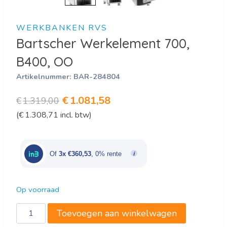
WERKBANKEN RVS
Bartscher Werkelement 700,
B400, OO
Artikelnummer:
BAR-284804
Oorspronkelijke
Huidige
€
1.081,58
€
1.319,00
(
€
1.308,71
incl. btw)
prijs
prijs
was:
is:
€1.319,00.
€1.081,58.
Of
3x €360,53
, 0% rente
Op voorraad
Bartscher
Toevoegen aan winkelwagen
Werkelement