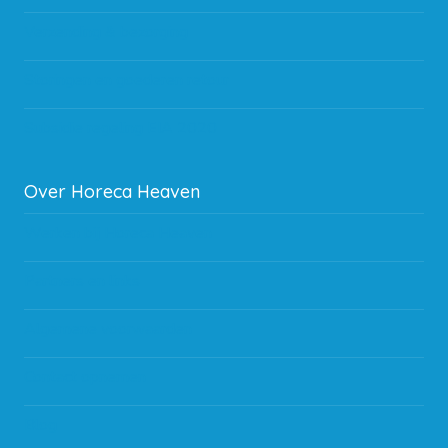
Verzending & bezorging
Storingen en goederen retour
Subsidie regeling EIA 2020
Over Horeca Heaven
Werken bij Horeca Heaven
Partners en links
Algemene voorwaarden
Contact opnemen
Blog