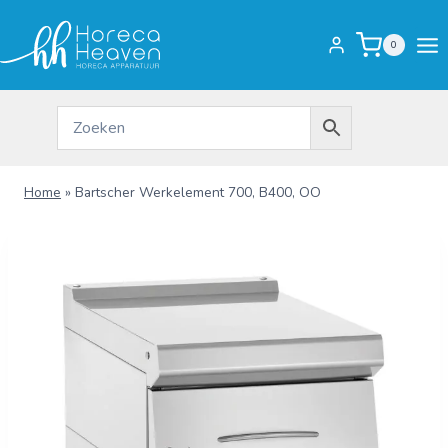
Doorgaan
naar
0
inhoud
Home
»
Bartscher Werkelement 700, B400, OO