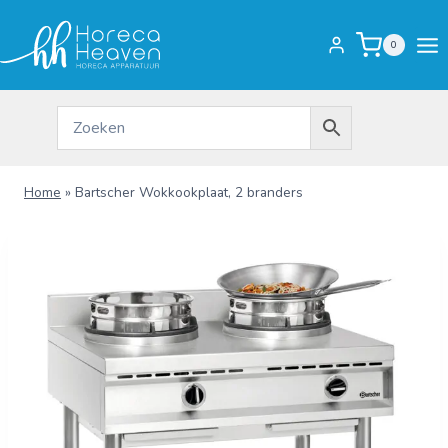
Doorgaan
naar
0
inhoud
Home
»
Bartscher Wokkookplaat, 2 branders