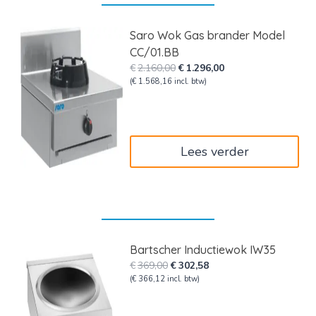
Saro Wok Gas brander Model
CC/01.BB
Oorspronkelijke
Huidige
€
2.160,00
€
1.296,00
prijs
prijs
(
€
1.568,16
incl. btw)
was:
is:
€2.160,00.
€1.296,00.
Lees verder
Bartscher Inductiewok IW35
Oorspronkelijke
Huidige
€
369,00
€
302,58
prijs
prijs
(
€
366,12
incl. btw)
was:
is:
€369,00.
€302,58.