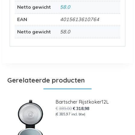
Netto gewicht
58.0
EAN
4015613610764
Netto gewicht
58.0
Gerelateerde producten
Bartscher Rijstkoker12L
Oorspronkelijke
Huidige
€
389,00
€
318,98
prijs
prijs
(
€
385,97
incl. btw)
was:
is:
€389,00.
€318,98.