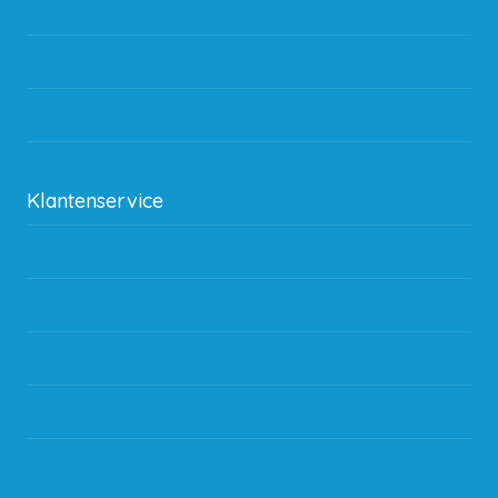
Gebruik van kortingscode
Hoeveel garantie zit er op producten?
Waar kan ik terecht met een opmerking, vraag of klacht?
Kan ik leasen?
Klantenservice
Betaalmethodes
Bestelling
Verzending & bezorging
Storingen en goederen retour
Subsidie regeling EIA 2020