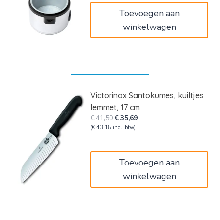
Toevoegen aan
winkelwagen
Victorinox Santokumes, kuiltjes
lemmet, 17 cm
Oorspronkelijke
Huidige
€
41,50
€
35,69
prijs
prijs
(
€
43,18
incl. btw)
was:
is:
€41,50.
€35,69.
Toevoegen aan
winkelwagen