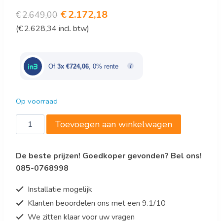
Oorspronkelijke
Huidige
€
2.172,18
€
2.649,00
(
€
2.628,34
incl. btw)
prijs
prijs
was:
is:
€2.649,00.
€2.172,18.
Of
3x €724,06
, 0% rente
Op voorraad
Bartscher
Toevoegen aan winkelwagen
Wokkookplaat,
2
De beste prijzen! Goedkoper gevonden? Bel ons!
branders
085-0768998
aantal
Installatie mogelijk
Klanten beoordelen ons met een 9.1/10
We zitten klaar voor uw vragen