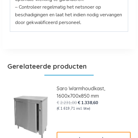
– Controleer regelmatig het netsnoer op
beschadigingen en laat het indien nodig vervangen
door gekwalificeerd personeel.
Gerelateerde producten
Saro Warmhoudkast,
1600x700x850 mm
Oorspronkelijke
Huidige
€
2.231,00
€
1.338,60
prijs
prijs
(
€
1.619,71
incl. btw)
was:
is:
€2.231,00.
€1.338,60.