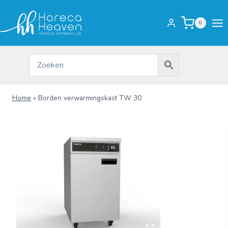
Doorgaan
naar
0
inhoud
Home
»
Borden verwarmingskast TW 30