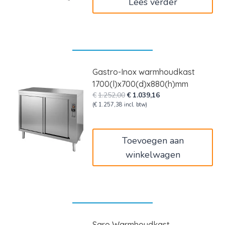
Lees verder
Gastro-Inox warmhoudkast
1700(l)x700(d)x880(h)mm
Oorspronkelijke
Huidige
€
1.252,00
€
1.039,16
prijs
prijs
(
€
1.257,38
incl. btw)
was:
is:
€1.252,00.
€1.039,16.
Toevoegen aan
winkelwagen
Saro Warmhoudkast,