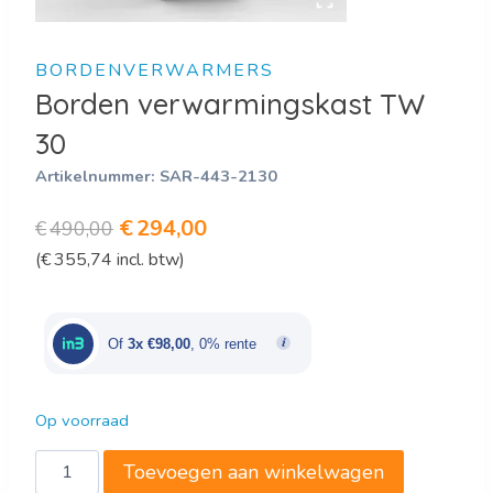
BORDENVERWARMERS
Borden verwarmingskast TW
30
Artikelnummer:
SAR-443-2130
Oorspronkelijke
Huidige
€
294,00
€
490,00
(
€
355,74
incl. btw)
prijs
prijs
was:
is:
€490,00.
€294,00.
Of
3x €98,00
, 0% rente
Op voorraad
Borden
Toevoegen aan winkelwagen
verwarmingskast