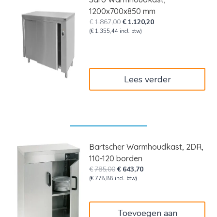
1200x700x850 mm
Oorspronkelijke
Huidige
€
1.867,00
€
1.120,20
prijs
prijs
(
€
1.355,44
incl. btw)
was:
is:
€1.867,00.
€1.120,20.
Lees verder
Bartscher Warmhoudkast, 2DR,
110-120 borden
Oorspronkelijke
Huidige
€
785,00
€
643,70
prijs
prijs
(
€
778,88
incl. btw)
was:
is:
€785,00.
€643,70.
Toevoegen aan