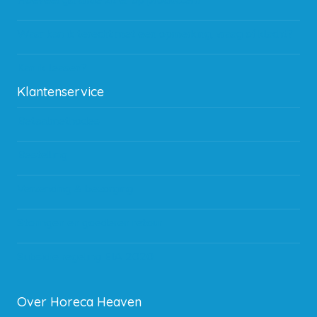
Hoeveel garantie zit er op producten?
Waar kan ik terecht met een opmerking, vraag of klacht?
Kan ik leasen?
Klantenservice
Betaalmethodes
Bestelling
Verzending & bezorging
Storingen en goederen retour
Subsidie regeling EIA 2020
Over Horeca Heaven