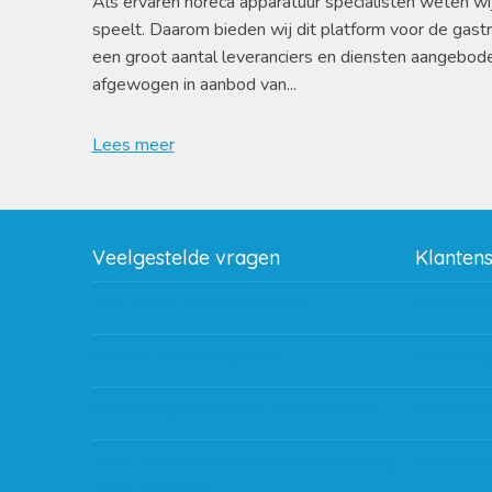
Als ervaren horeca apparatuur specialisten weten wi
speelt. Daarom bieden wij dit platform voor de gast
een groot aantal leveranciers en diensten aangebod
afgewogen in aanbod van...
Lees meer
Veelgestelde vragen
Klanten
Wat zijn de verzendkosten?
Betaalme
Gebruik van kortingscode
Bestellin
Hoeveel garantie zit er op producten?
Verzendin
Waar kan ik terecht met een opmerking,
Storingen
vraag of klacht?