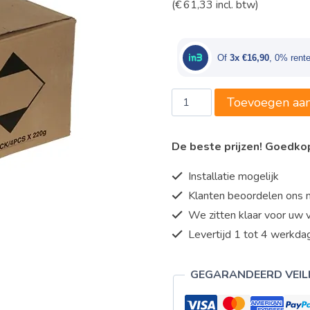
(
€
61,33
incl. btw)
prijs
prijs
was:
is:
€54,50.
€50,69.
Of
3x €16,90
, 0% rent
Bright
Toevoegen aa
Spark
-
De beste prijzen! Goedk
gasbus
A4
Installatie mogelijk
aantal
Klanten beoordelen ons 
We zitten klaar voor uw 
Levertijd 1 tot 4 werkdag
GEGARANDEERD VEIL