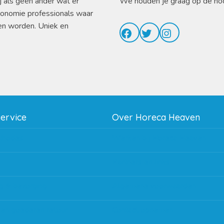
j als geen ander wat er
We houden je graag op de ho
ronomie professionals waar
en worden. Uniek en
Facebook
Twitter
Instagram
service
Over Horeca Heaven
thodes
Werken bij Horeca Heaven
g
Partners en links
g & bezorging
Algemene voorwaarden
 en goederen retour
Contact opnemen