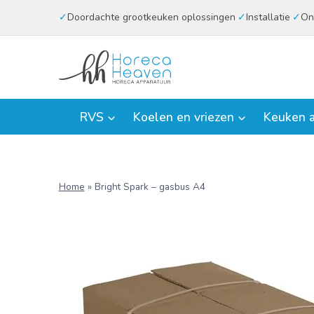
Doorgaan
Doordachte grootkeuken oplossingen
Installatie
On
naar
inhoud
RVS
Koelen en vriezen
Keuken a
Home
»
Bright Spark – gasbus A4