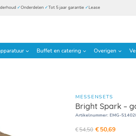
derhoud
Onderdelen
Tot 5 jaar garantie
Lease
pparatuur
Buffet en catering
Overigen
Ve
MESSENSETS
Bright Spark – 
Artikelnummer:
EMG-51402
Oorspronkelij
Huidig
€
50,69
€
54,50