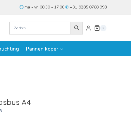
ma - vr: 08:30 - 17:00
+31 (0)85 0768 998
0
rlichting
Pannen koper
gasbus A4
8
ke
e