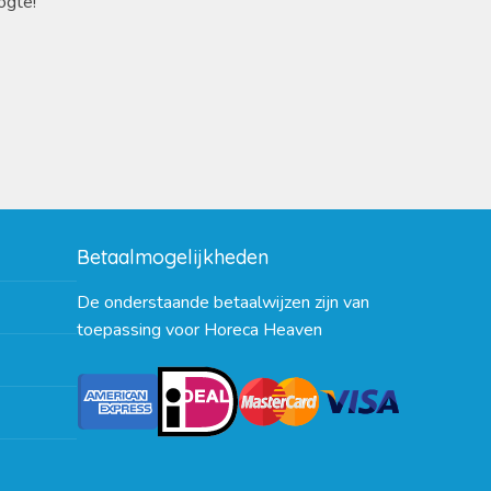
ogte!
Betaalmogelijkheden
De onderstaande betaalwijzen zijn van
toepassing voor Horeca Heaven