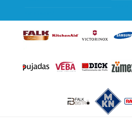
Subsidie 
Kan ik leasen?