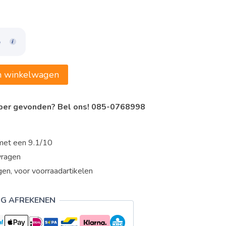
e
n winkelwagen
oper gevonden? Bel ons! 085-0768998
met een 9.1/10
vragen
en, voor voorraadartikelen
IG AFREKENEN