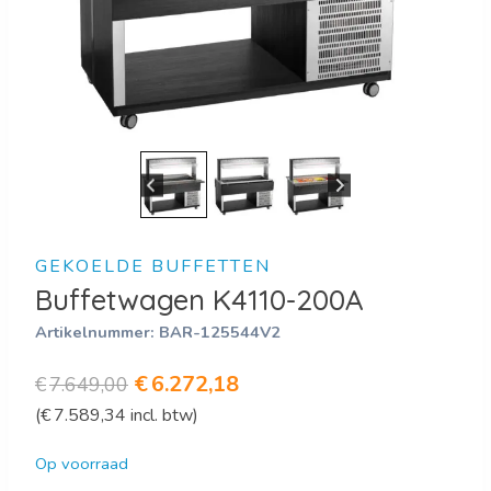
GEKOELDE BUFFETTEN
Buffetwagen K4110-200A
Artikelnummer:
BAR-125544V2
Oorspronkelijke
Huidige
€
6.272,18
€
7.649,00
(
€
7.589,34
incl. btw)
prijs
prijs
was:
is:
Op voorraad
€7.649,00.
€6.272,18.