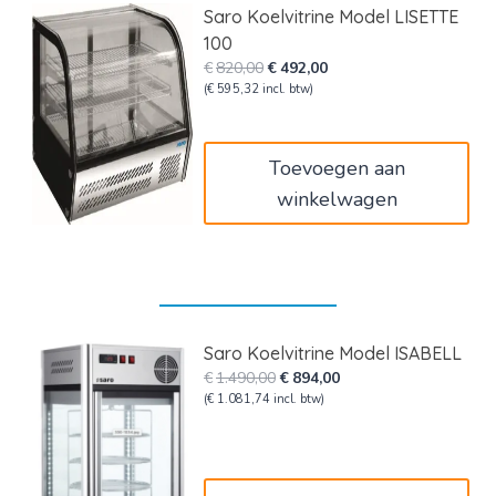
Saro Koelvitrine Model LISETTE
100
Oorspronkelijke
Huidige
€
820,00
€
492,00
prijs
prijs
(
€
595,32
incl. btw)
was:
is:
€820,00.
€492,00.
Toevoegen aan
winkelwagen
Saro Koelvitrine Model ISABELL
Oorspronkelijke
Huidige
€
1.490,00
€
894,00
prijs
prijs
(
€
1.081,74
incl. btw)
was:
is:
€1.490,00.
€894,00.