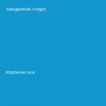
Veelgestelde vragen
Wat zijn de verzendkosten?
Gebruik van kortingscode
Hoeveel garantie zit er op producten?
Waar kan ik terecht met een opmerking, vraag of klacht?
Kan ik leasen?
Klantenservice
Betaalmethodes
Bestelling
Verzending & bezorging