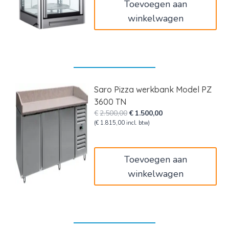
Toevoegen aan
winkelwagen
Saro Pizza werkbank Model PZ
3600 TN
Oorspronkelijke
Huidige
€
2.500,00
€
1.500,00
prijs
prijs
(
€
1.815,00
incl. btw)
was:
is:
€2.500,00.
€1.500,00.
Toevoegen aan
winkelwagen