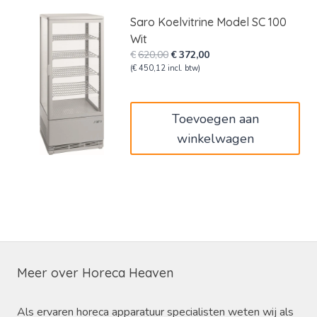
Saro Koelvitrine Model SC 100
Wit
Oorspronkelijke
Huidige
€
620,00
€
372,00
prijs
prijs
(
€
450,12
incl. btw)
was:
is:
€620,00.
€372,00.
Toevoegen aan
winkelwagen
Meer over Horeca Heaven
Als ervaren horeca apparatuur specialisten weten wij als