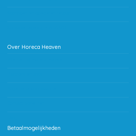
Storingen en goederen retour
Subsidie regeling EIA 2020
Over Horeca Heaven
Werken bij Horeca Heaven
Partners en links
Algemene voorwaarden
Contact opnemen
Blog
Betaalmogelijkheden