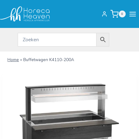
Doorgaan
naar
0
inhoud
Home
»
Buffetwagen K4110-200A