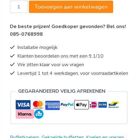
Buffetwagen
Toevoegen aan winkelwagen
K4110-
200A
De beste prijzen! Goedkoper gevonden? Bel ons!
aantal
085-0768998
Installatie mogelijk
Klanten beoordelen ons met een 9.1/10
We zitten klaar voor uw vragen
Levertijd 1 tot 4 werkdagen, voor voorraadartikelen
GEGARANDEERD VEILIG AFREKENEN
Buffetkoelers
,
Gekoelde buffetten
,
Koelen en vriezen