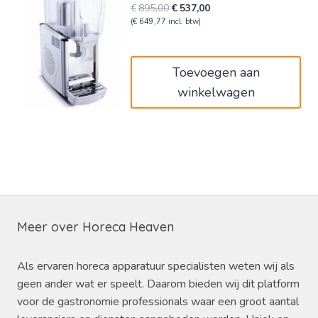
Oorspronkelijke
Huidige
€
895,00
€
537,00
prijs
prijs
(
€
649,77
incl. btw)
was:
is:
€895,00.
€537,00.
Toevoegen aan
winkelwagen
Meer over Horeca Heaven
Als ervaren horeca apparatuur specialisten weten wij als
geen ander wat er speelt. Daarom bieden wij dit platform
voor de gastronomie professionals waar een groot aantal