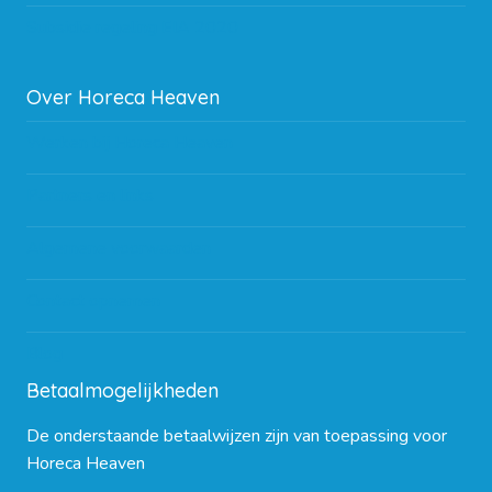
Subsidie regeling EIA 2020
Over Horeca Heaven
Werken bij Horeca Heaven
Partners en links
Algemene voorwaarden
Contact opnemen
Blog
Betaalmogelijkheden
De onderstaande betaalwijzen zijn van toepassing voor
Horeca Heaven