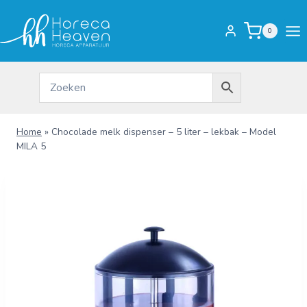
Doorgaan
naar
0
inhoud
Home
»
Chocolade melk dispenser – 5 liter – lekbak – Model
MILA 5