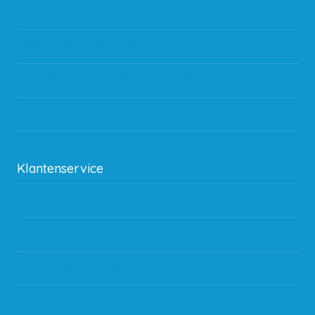
Wat zijn de verzendkosten?
Gebruik van kortingscode
Hoeveel garantie zit er op producten?
Waar kan ik terecht met een opmerking, vraag of klacht?
Kan ik leasen?
Klantenservice
Betaalmethodes
Bestelling
Verzending & bezorging
Storingen en goederen retour