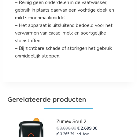
– Reinig geen onderdelen in de vaatwasser;
gebruik in plaats daarvan een vochtige doek en
mild schoonmaakmiddel.
– Het apparaat is uitsluitend bedoeld voor het
verwarmen van cacao, melk en soortgelijke
vloeistoffen.
– Bij zichtbare schade of storingen het gebruik
onmiddellijk stoppen.
Gerelateerde producten
Zumex Soul 2
Oorspronkelijke
Huidige
€
3.030,00
€
2.699,00
prijs
prijs
(
€
3.265,79
incl. btw)