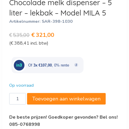
Chocolade melk dispenser – 5
liter – lekbak – Model MILA 5
Artikelnummer:
SAR-398-1030
Oorspronkelijke
Huidige
€
321,00
€
535,00
(
€
388,41
incl. btw)
prijs
prijs
was:
is:
€535,00.
€321,00.
Of
3x €107,00
, 0% rente
Op voorraad
Chocolade
Toevoegen aan winkelwagen
melk
dispenser
De beste prijzen! Goedkoper gevonden? Bel ons!
-
085-0768998
5