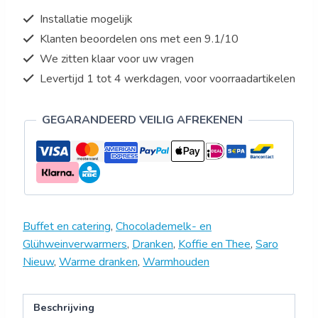
liter
Installatie mogelijk
-
Klanten beoordelen ons met een 9.1/10
lekbak
We zitten klaar voor uw vragen
-
Model
Levertijd 1 tot 4 werkdagen, voor voorraadartikelen
MILA
5
GEGARANDEERD VEILIG AFREKENEN
aantal
Buffet en catering
,
Chocolademelk- en
Glühweinverwarmers
,
Dranken
,
Koffie en Thee
,
Saro
Nieuw
,
Warme dranken
,
Warmhouden
Beschrijving