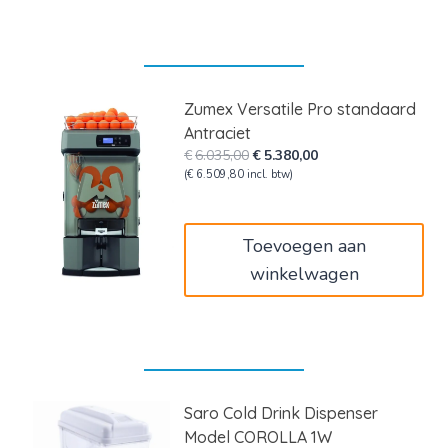
Zumex Versatile Pro standaard
Antraciet
Oorspronkelijke
Huidige
€
6.035,00
€
5.380,00
prijs
prijs
(
€
6.509,80
incl. btw)
was:
is:
€6.035,00.
€5.380,00.
Toevoegen aan
winkelwagen
Saro Cold Drink Dispenser
Model COROLLA 1W