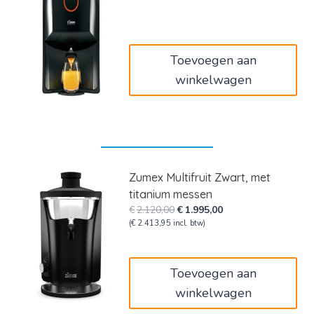
was:
is:
€3.030,00.
€2.699,00.
Toevoegen aan
winkelwagen
Zumex Multifruit Zwart, met
titanium messen
Oorspronkelijke
Huidige
€
2.120,00
€
1.995,00
prijs
prijs
(
€
2.413,95
incl. btw)
was:
is:
€2.120,00.
€1.995,00.
Toevoegen aan
winkelwagen