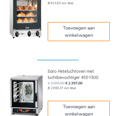
prijs
prijs
(
€
911,83
incl. btw)
was:
is:
€919,00.
€753,58.
Toevoegen aan
winkelwagen
Saro Heteluchtoven met
luchtbevochtiger 455-1300
Oorspronkelijke
Huidige
€
3.995,00
€
2.397,00
prijs
prijs
(
€
2.900,37
incl. btw)
was:
is:
€3.995,00.
€2.397,00.
Toevoegen aan
winkelwagen