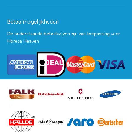
Blog
Betaalmogelijkheden
De onderstaande betaalwijzen zijn van toepassing voor
Horeca Heaven