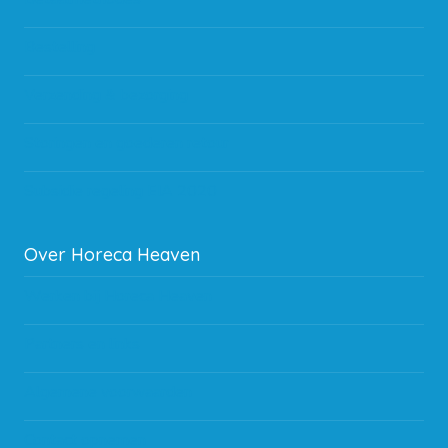
Bestelling
Verzending & bezorging
Storingen en goederen retour
Subsidie regeling EIA 2020
Over Horeca Heaven
Werken bij Horeca Heaven
Partners en links
Algemene voorwaarden
Contact opnemen