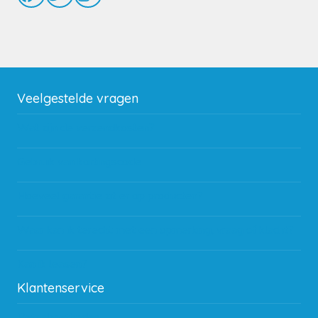
Veelgestelde vragen
Wat zijn de verzendkosten?
Gebruik van kortingscode
Hoeveel garantie zit er op producten?
Waar kan ik terecht met een opmerking, vraag of klacht?
Kan ik leasen?
Klantenservice
Betaalmethodes