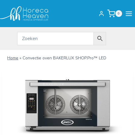
Doorgaan
naar
0
inhoud
Home
»
Convectie oven BAKERLUX SHOP.Pro™ LED