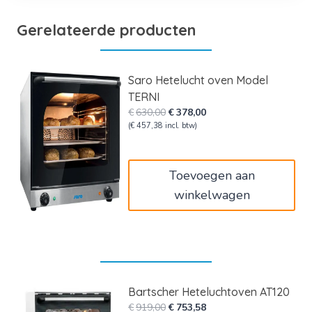
Gerelateerde producten
Saro Hetelucht oven Model
TERNI
Oorspronkelijke
Huidige
€
630,00
€
378,00
prijs
prijs
(
€
457,38
incl. btw)
was:
is:
€630,00.
€378,00.
Toevoegen aan
winkelwagen
Bartscher Heteluchtoven AT120
Oorspronkelijke
Huidige
€
919,00
€
753,58