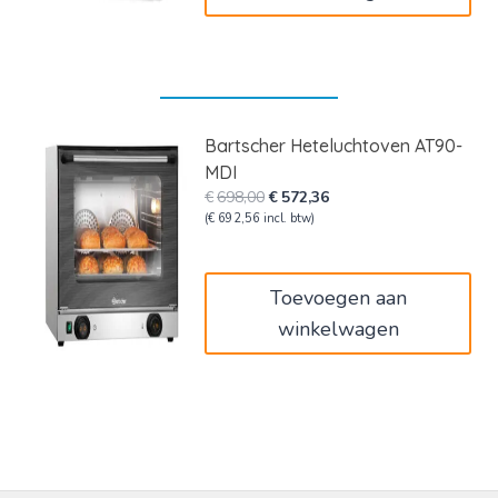
Bartscher Heteluchtoven AT90-
MDI
Oorspronkelijke
Huidige
€
698,00
€
572,36
prijs
prijs
(
€
692,56
incl. btw)
was:
is:
€698,00.
€572,36.
Toevoegen aan
winkelwagen