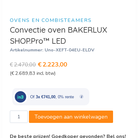
OVENS EN COMBISTEAMERS
Convectie oven BAKERLUX
SHOP.Pro™ LED
Artikelnummer:
Uno-XEFT-04EU-ELDV
Oorspronkelijke
Huidige
€
2.223,00
€
2.470,00
(
€
2.689,83
incl. btw)
prijs
prijs
was:
is:
€2.470,00.
€2.223,00.
Of
3x €741,00
, 0% rente
Convectie
Toevoegen aan winkelwagen
oven
BAKERLUX
De beste prijzen! Goedkoper gevonden? Bel ons!
SHOP.Pro™