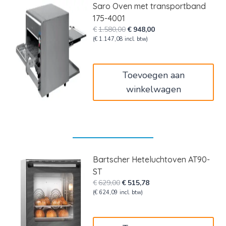
Saro Oven met transportband
175-4001
Oorspronkelijke
Huidige
€
1.580,00
€
948,00
prijs
prijs
(
€
1.147,08
incl. btw)
was:
is:
€1.580,00.
€948,00.
Toevoegen aan
winkelwagen
Bartscher Heteluchtoven AT90-
ST
Oorspronkelijke
Huidige
€
629,00
€
515,78
prijs
prijs
(
€
624,09
incl. btw)
was:
is:
€629,00.
€515,78.