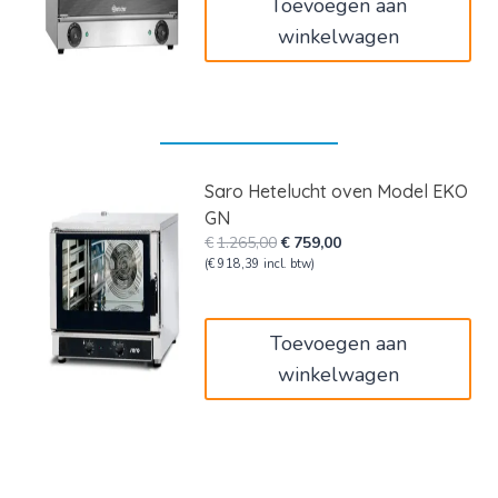
Toevoegen aan
winkelwagen
Saro Hetelucht oven Model EKO
GN
Oorspronkelijke
Huidige
€
1.265,00
€
759,00
prijs
prijs
(
€
918,39
incl. btw)
was:
is:
€1.265,00.
€759,00.
Toevoegen aan
winkelwagen