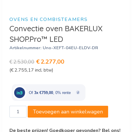
OVENS EN COMBISTEAMERS
Convectie oven BAKERLUX
SHOP.Pro™ LED
Artikelnummer:
Uno-XEFT-04EU-ELDV-DR
Oorspronkelijke
Huidige
€
2.277,00
€
2.530,00
(
€
2.755,17
incl. btw)
prijs
prijs
was:
is:
€2.530,00.
€2.277,00.
Of
3x €759,00
, 0% rente
Convectie
Toevoegen aan winkelwagen
oven
BAKERLUX
De beste prijzen! Goedkoper gevonden? Bel ons!
SHOP.Pro™