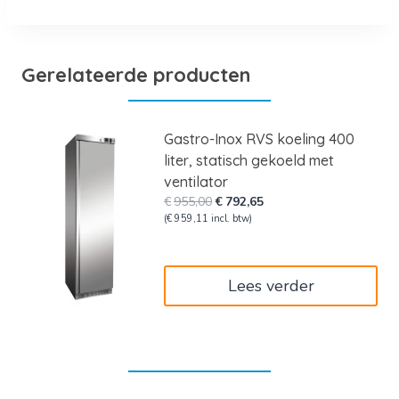
Gerelateerde producten
Gastro-Inox RVS koeling 400
liter, statisch gekoeld met
ventilator
Oorspronkelijke
Huidige
€
955,00
€
792,65
prijs
prijs
(
€
959,11
incl. btw)
was:
is:
€955,00.
€792,65.
Lees verder