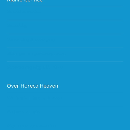
Betaalmethodes
Bestelling
Verzending & bezorging
Storingen en goederen retour
Subsidie regeling EIA 2020
Over Horeca Heaven
Werken bij Horeca Heaven
Partners en links
Algemene voorwaarden