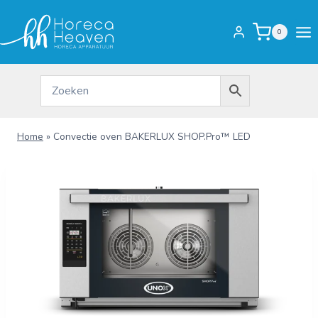
Doorgaan
naar
0
inhoud
Home
»
Convectie oven BAKERLUX SHOP.Pro™ LED