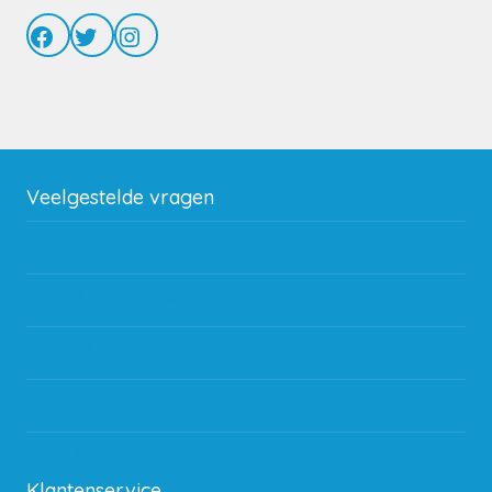
Facebook
Twitter
Instagram
Veelgestelde vragen
Wat zijn de verzendkosten?
Gebruik van kortingscode
Hoeveel garantie zit er op producten?
Waar kan ik terecht met een opmerking, vraag of klacht?
Kan ik leasen?
Klantenservice