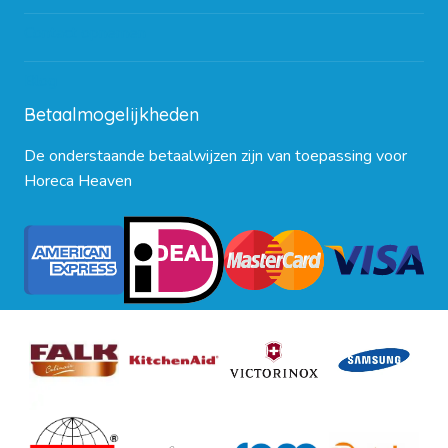
Contact opnemen
Blog
Betaalmogelijkheden
De onderstaande betaalwijzen zijn van toepassing voor
Horeca Heaven