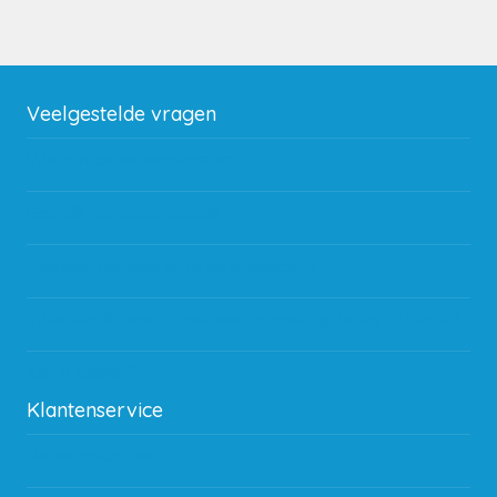
Veelgestelde vragen
Wat zijn de verzendkosten?
Gebruik van kortingscode
Hoeveel garantie zit er op producten?
Waar kan ik terecht met een opmerking, vraag of klacht?
Kan ik leasen?
Klantenservice
Betaalmethodes