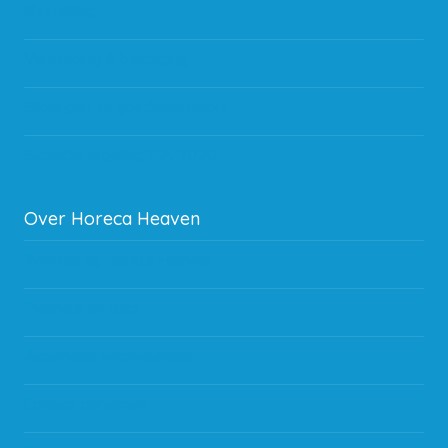
Bestelling
Verzending & bezorging
Storingen en goederen retour
Subsidie regeling EIA 2020
Over Horeca Heaven
Werken bij Horeca Heaven
Partners en links
Algemene voorwaarden
Contact opnemen