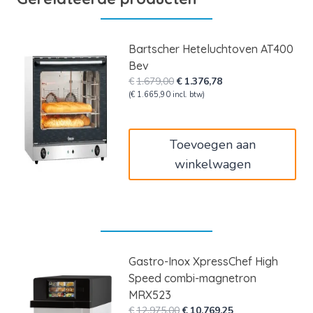
Bartscher Heteluchtoven AT400
Bev
Oorspronkelijke
Huidige
€
1.679,00
€
1.376,78
prijs
prijs
(
€
1.665,90
incl. btw)
was:
is:
€1.679,00.
€1.376,78.
Toevoegen aan
winkelwagen
Gastro-Inox XpressChef High
Speed combi-magnetron
MRX523
Oorspronkelijke
Huidige
€
12.975,00
€
10.769,25