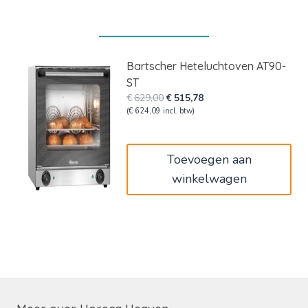
Bartscher Heteluchtoven AT90-
ST
Oorspronkelijke
Huidige
€
629,00
€
515,78
prijs
prijs
(
€
624,09
incl. btw)
was:
is:
€629,00.
€515,78.
Toevoegen aan
winkelwagen