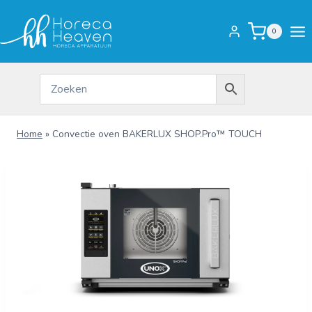
Doorgaan
naar
0
inhoud
Home
»
Convectie oven BAKERLUX SHOP.Pro™ TOUCH