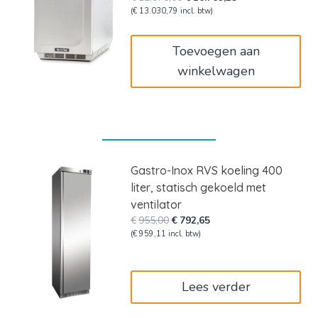
prijs
prijs
(
€
13.030,79
incl. btw)
was:
is:
€12.975,00.
€10.769,25.
Toevoegen aan
winkelwagen
Gastro-Inox RVS koeling 400
liter, statisch gekoeld met
ventilator
Oorspronkelijke
Huidige
€
955,00
€
792,65
prijs
prijs
(
€
959,11
incl. btw)
was:
is:
€955,00.
€792,65.
Lees verder