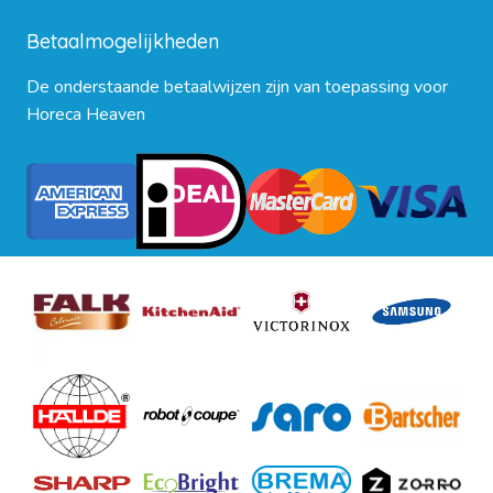
Blog
Betaalmogelijkheden
De onderstaande betaalwijzen zijn van toepassing voor
Horeca Heaven