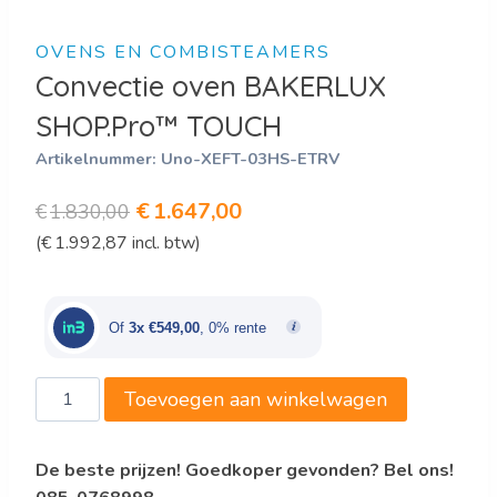
OVENS EN COMBISTEAMERS
Convectie oven BAKERLUX
SHOP.Pro™ TOUCH
Artikelnummer:
Uno-XEFT-03HS-ETRV
Oorspronkelijke
Huidige
€
1.647,00
€
1.830,00
(
€
1.992,87
incl. btw)
prijs
prijs
was:
is:
€1.830,00.
€1.647,00.
Of
3x €549,00
, 0% rente
Convectie
Toevoegen aan winkelwagen
oven
BAKERLUX
De beste prijzen! Goedkoper gevonden? Bel ons!
SHOP.Pro™