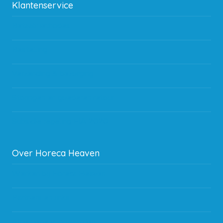
Klantenservice
Betaalmethodes
Bestelling
Verzending & bezorging
Storingen en goederen retour
Subsidie regeling EIA 2020
Over Horeca Heaven
Werken bij Horeca Heaven
Partners en links
Algemene voorwaarden