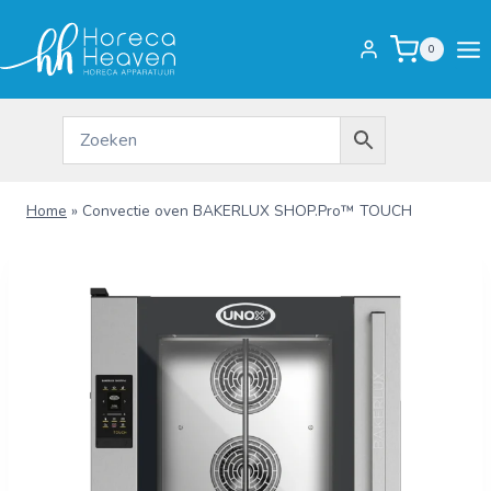
Doorgaan
naar
0
inhoud
Home
»
Convectie oven BAKERLUX SHOP.Pro™ TOUCH