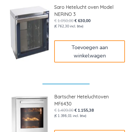
Saro Hetelucht oven Model
NERINO 3
Oorspronkelijke
Huidige
€
1.050,00
€
630,00
prijs
prijs
(
€
762,30
incl. btw)
was:
is:
€1.050,00.
€630,00.
Toevoegen aan
winkelwagen
Bartscher Heteluchtoven
MF6430
Oorspronkelijke
Huidige
€
1.409,00
€
1.155,38
prijs
prijs
(
€
1.398,01
incl. btw)
was:
is:
€1.409,00.
€1.155,38.