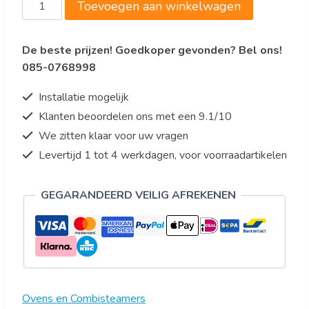
Convectie
Toevoegen aan winkelwagen
€5.750,00.
€5.175,00.
oven
BAKERLUX
De beste prijzen! Goedkoper gevonden? Bel ons!
SHOP.Pro™
085-0768998
TOUCH
aantal
Installatie mogelijk
Klanten beoordelen ons met een 9.1/10
We zitten klaar voor uw vragen
Levertijd 1 tot 4 werkdagen, voor voorraadartikelen
GEGARANDEERD VEILIG AFREKENEN
Ovens en Combisteamers