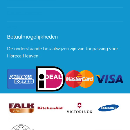
Contact opnemen
Blog
Betaalmogelijkheden
De onderstaande betaalwijzen zijn van toepassing voor
Horeca Heaven