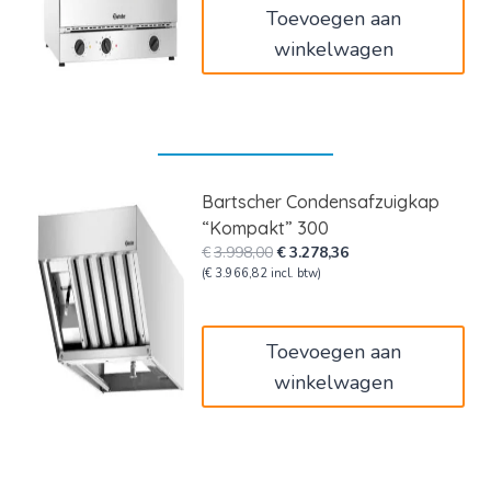
Toevoegen aan
winkelwagen
Bartscher Condensafzuigkap
“Kompakt” 300
Oorspronkelijke
Huidige
€
3.998,00
€
3.278,36
prijs
prijs
(
€
3.966,82
incl. btw)
was:
is:
€3.998,00.
€3.278,36.
Toevoegen aan
winkelwagen