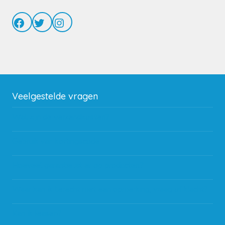
Facebook
Twitter
Instagram
Veelgestelde vragen
Wat zijn de verzendkosten?
Gebruik van kortingscode
Hoeveel garantie zit er op producten?
Waar kan ik terecht met een opmerking, vraag of klacht?
Kan ik leasen?