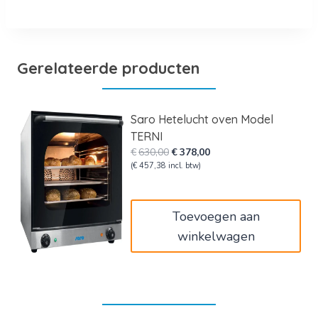
Gerelateerde producten
Saro Hetelucht oven Model
TERNI
Oorspronkelijke
Huidige
€
630,00
€
378,00
prijs
prijs
(
€
457,38
incl. btw)
was:
is:
€630,00.
€378,00.
Toevoegen aan
winkelwagen