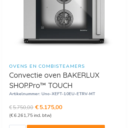
OVENS EN COMBISTEAMERS
Convectie oven BAKERLUX
SHOP.Pro™ TOUCH
Artikelnummer:
Uno-XEFT-10EU-ETRV-MT
Oorspronkelijke
Huidige
€
5.175,00
€
5.750,00
(
€
6.261,75
incl. btw)
prijs
prijs
was:
is: