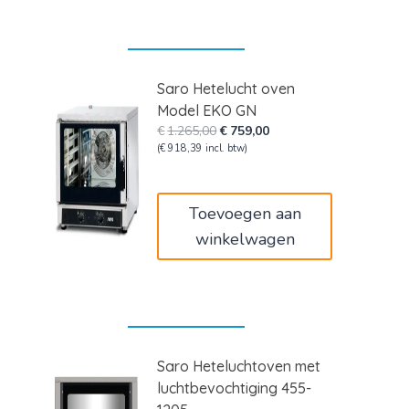
Saro Hetelucht oven
Model EKO GN
Oorspronkelijke
Huidige
€
1.265,00
€
759,00
prijs
prijs
(
€
918,39
incl. btw)
was:
is:
€1.265,00.
€759,00.
Toevoegen aan
winkelwagen
Saro Heteluchtoven met
luchtbevochtiging 455-