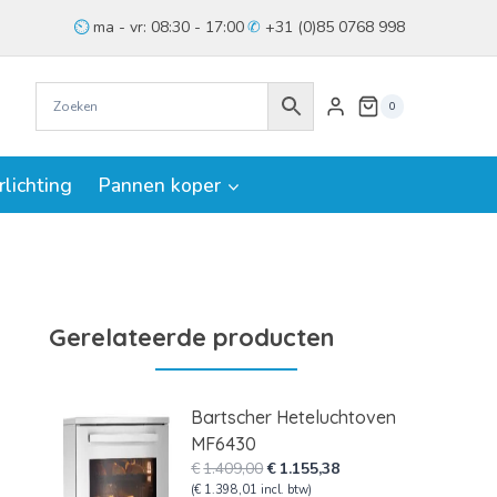
ma - vr: 08:30 - 17:00
+31 (0)85 0768 998
0
rlichting
Pannen koper
Gerelateerde producten
Bartscher Heteluchtoven
MF6430
Oorspronkelijke
Huidige
€
1.409,00
€
1.155,38
prijs
prijs
(
€
1.398,01
incl. btw)