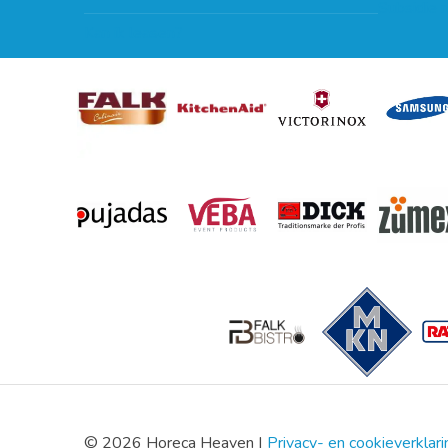
Subsidie 
Kan ik leasen?
© 2026 Horeca Heaven |
Privacy- en cookieverklari