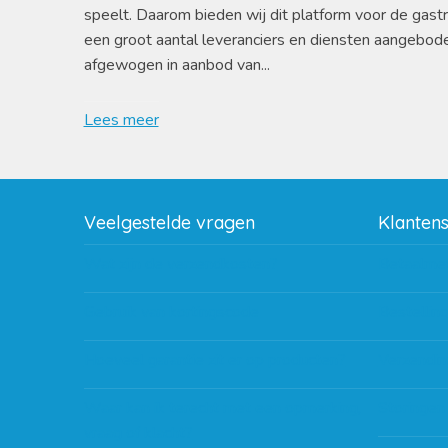
speelt. Daarom bieden wij dit platform voor de gast
een groot aantal leveranciers en diensten aangebod
afgewogen in aanbod van...
Lees meer
Veelgestelde vragen
Klanten
Wat zijn de verzendkosten?
Betaalme
Gebruik van kortingscode
Bestellin
Hoeveel garantie zit er op producten?
Verzendin
Waar kan ik terecht met een opmerking,
Storingen
vraag of klacht?