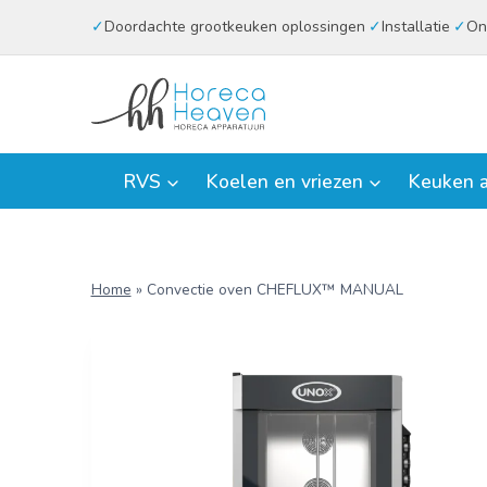
Doorgaan
Doordachte grootkeuken oplossingen
Installatie
On
naar
inhoud
RVS
Koelen en vriezen
Keuken a
Home
»
Convectie oven CHEFLUX™ MANUAL