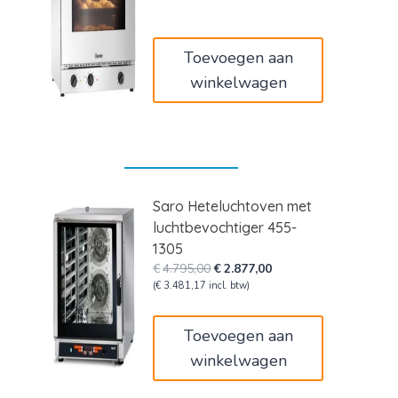
was:
is:
€1.409,00.
€1.155,38.
Toevoegen aan
winkelwagen
Saro Heteluchtoven met
luchtbevochtiger 455-
1305
Oorspronkelijke
Huidige
€
4.795,00
€
2.877,00
prijs
prijs
(
€
3.481,17
incl. btw)
was:
is:
€4.795,00.
€2.877,00.
Toevoegen aan
winkelwagen