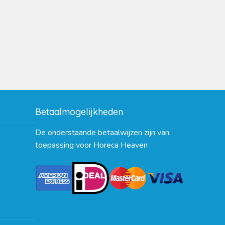
Betaalmogelijkheden
De onderstaande betaalwijzen zijn van
toepassing voor Horeca Heaven