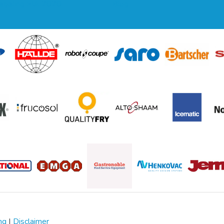
regeling EIA 2020
Blog
ng
|
Disclaimer