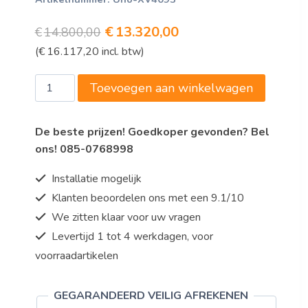
Oorspronkelijke
Huidige
€
13.320,00
€
14.800,00
(
€
16.117,20
incl. btw)
prijs
prijs
was:
is:
Convectie
Toevoegen aan winkelwagen
€14.800,00.
€13.320,00.
oven
CHEFLUX™
De beste prijzen! Goedkoper gevonden? Bel
MANUAL
ons! 085-0768998
aantal
Installatie mogelijk
Klanten beoordelen ons met een 9.1/10
We zitten klaar voor uw vragen
Levertijd 1 tot 4 werkdagen, voor
voorraadartikelen
GEGARANDEERD VEILIG AFREKENEN