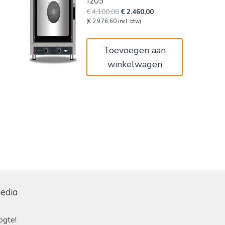
1205
Oorspronkelijke
Huidige
€
4.100,00
€
2.460,00
prijs
prijs
(
€
2.976,60
incl. btw)
was:
is:
€4.100,00.
€2.460,00.
Toevoegen aan
winkelwagen
media
ogte!