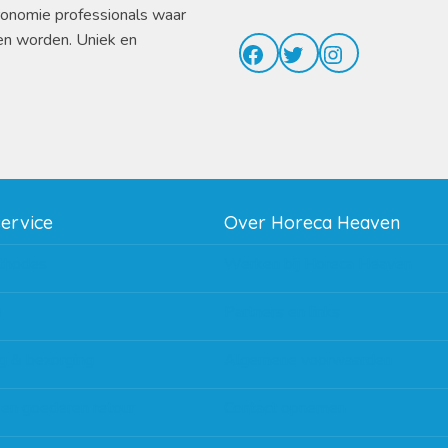
ronomie professionals waar
en worden. Uniek en
Facebook
Twitter
Instagram
service
Over Horeca Heaven
thodes
Werken bij Horeca Heaven
g
Partners en links
g & bezorging
Algemene voorwaarden
 en goederen retour
Contact opnemen