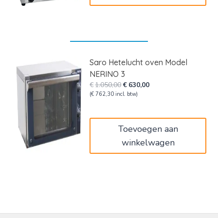
Saro Hetelucht oven Model
NERINO 3
Oorspronkelijke
Huidige
€
1.050,00
€
630,00
prijs
prijs
(
€
762,30
incl. btw)
was:
is:
€1.050,00.
€630,00.
Toevoegen aan
winkelwagen