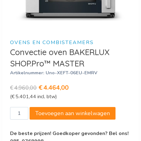
OVENS EN COMBISTEAMERS
Convectie oven BAKERLUX
SHOP.Pro™ MASTER
Artikelnummer:
Uno-XEFT-06EU-EMRV
Oorspronkelijke
Huidige
€
4.464,00
€
4.960,00
(
€
5.401,44
incl. btw)
prijs
prijs
was:
is:
Convectie
Toevoegen aan winkelwagen
€4.960,00.
€4.464,00.
oven
BAKERLUX
De beste prijzen! Goedkoper gevonden? Bel ons!
SHOP.Pro™