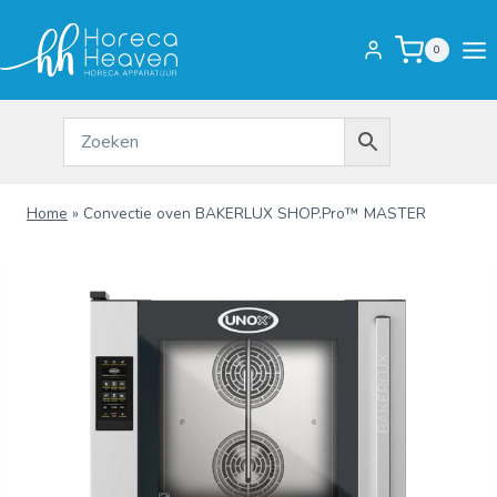
Doorgaan
naar
0
inhoud
Home
»
Convectie oven BAKERLUX SHOP.Pro™ MASTER