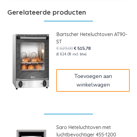
Gerelateerde producten
Bartscher Heteluchtoven AT90-
ST
Oorspronkelijke
Huidige
€
629,00
€
515,78
prijs
prijs
(
€
624,09
incl. btw)
was:
is:
€629,00.
€515,78.
Toevoegen aan
winkelwagen
Saro Heteluchtoven met
luchtbevochtiger 455-1200