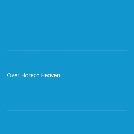
Bestelling
Verzending & bezorging
Storingen en goederen retour
Subsidie regeling EIA 2020
Over Horeca Heaven
Werken bij Horeca Heaven
Partners en links
Algemene voorwaarden
Contact opnemen