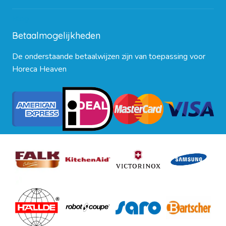
Blog
Betaalmogelijkheden
De onderstaande betaalwijzen zijn van toepassing voor
Horeca Heaven