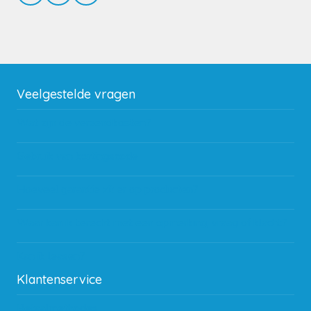
Veelgestelde vragen
Wat zijn de verzendkosten?
Gebruik van kortingscode
Hoeveel garantie zit er op producten?
Waar kan ik terecht met een opmerking, vraag of klacht?
Kan ik leasen?
Klantenservice
Betaalmethodes