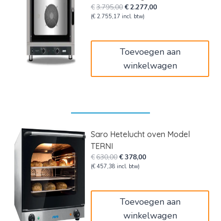
Oorspronkelijke
Huidige
€
3.795,00
€
2.277,00
prijs
prijs
(
€
2.755,17
incl. btw)
was:
is:
€3.795,00.
€2.277,00.
Toevoegen aan
winkelwagen
Saro Hetelucht oven Model
TERNI
Oorspronkelijke
Huidige
€
630,00
€
378,00
prijs
prijs
(
€
457,38
incl. btw)
was:
is:
€630,00.
€378,00.
Toevoegen aan
winkelwagen