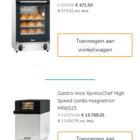
Oorspronkelijke
Huidige
€
575,00
€
471,50
prijs
prijs
(
€
570,52
incl. btw)
was:
is:
€575,00.
€471,50.
Toevoegen aan
winkelwagen
Gastro-Inox XpressChef High
Speed combi-magnetron
MRX523
Oorspronkelijke
Huidige
€
12.975,00
€
10.769,25
prijs
prijs
(
€
13.030,79
incl. btw)
was:
is:
€12.975,00.
€10.769,25.
Toevoegen aan