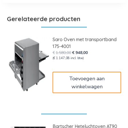
Gerelateerde producten
Saro Oven met transportband
175-4001
Oorspronkelijke
Huidige
€
1.580,00
€
948,00
prijs
prijs
(
€
1.147,08
incl. btw)
was:
is:
€1.580,00.
€948,00.
Toevoegen aan
winkelwagen
Bartscher Heteluchtoven AT90