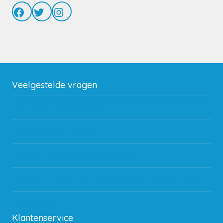
Facebook
Twitter
Instagram
Veelgestelde vragen
Wat zijn de verzendkosten?
Gebruik van kortingscode
Hoeveel garantie zit er op producten?
Waar kan ik terecht met een opmerking, vraag of klacht?
Kan ik leasen?
Klantenservice