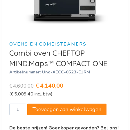
OVENS EN COMBISTEAMERS
Combi oven CHEFTOP
MIND.Maps™ COMPACT ONE
Artikelnummer:
Uno-XECC-0523-E1RM
Oorspronkelijke
Huidige
€
4.140,00
€
4.600,00
(
€
5.009,40
incl. btw)
prijs
prijs
was:
is:
Combi
Toevoegen aan winkelwagen
€4.600,00.
€4.140,00.
oven
CHEFTOP
De beste prijzen! Goedkoper gevonden? Bel ons!
MIND.Maps™