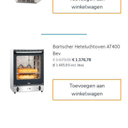
winkelwagen
Bartscher Heteluchtoven AT400
Bev
Oorspronkelijke
Huidige
€
1.679,00
€
1.376,78
prijs
prijs
(
€
1.665,90
incl. btw)
was:
is:
€1.679,00.
€1.376,78.
Toevoegen aan
winkelwagen