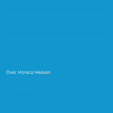
Betaalmethodes
Bestelling
Verzending & bezorging
Storingen en goederen retour
Subsidie regeling EIA 2020
Over Horeca Heaven
Werken bij Horeca Heaven
Partners en links
Algemene voorwaarden