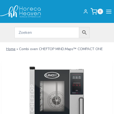
Doorgaan
naar
0
inhoud
Home
»
Combi oven CHEFTOP MIND.Maps™ COMPACT ONE