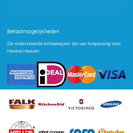
Contact opnemen
Blog
Betaalmogelijkheden
De onderstaande betaalwijzen zijn van toepassing voor
Horeca Heaven