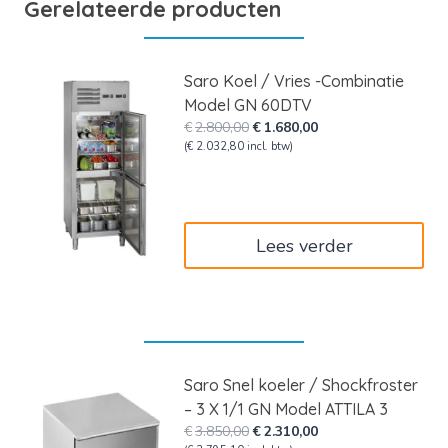
Gerelateerde producten
Saro Koel / Vries -Combinatie
Model GN 60DTV
Oorspronkelijke
Huidige
€
2.800,00
€
1.680,00
prijs
prijs
(
€
2.032,80
incl. btw)
was:
is:
€2.800,00.
€1.680,00.
Lees verder
Saro Snel koeler / Shockfroster
– 3 X 1/1 GN Model ATTILA 3
Oorspronkelijke
Huidige
€
3.850,00
€
2.310,00