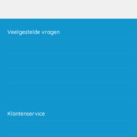
Veelgestelde vragen
Wat zijn de verzendkosten?
Gebruik van kortingscode
Hoeveel garantie zit er op producten?
Waar kan ik terecht met een opmerking, vraag of klacht?
Kan ik leasen?
Klantenservice
Betaalmethodes