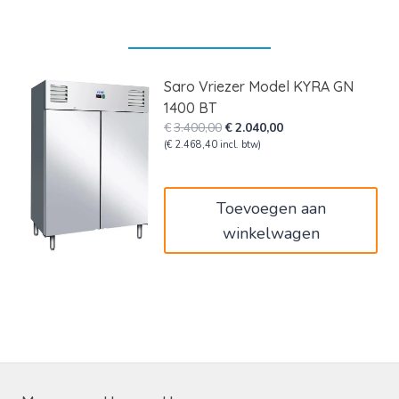
Saro Vriezer Model KYRA GN
1400 BT
Oorspronkelijke
Huidige
€
3.400,00
€
2.040,00
prijs
prijs
(
€
2.468,40
incl. btw)
was:
is:
€3.400,00.
€2.040,00.
Toevoegen aan
winkelwagen