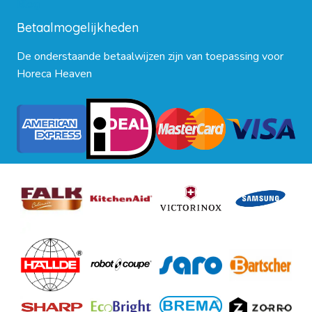
Blog
Betaalmogelijkheden
De onderstaande betaalwijzen zijn van toepassing voor
Horeca Heaven