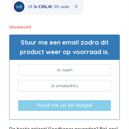
€1.532,00.
€919,20.
Of
3x €306,40
, 0% rente
Uitverkocht
Stuur me een email zodra dit
product weer op voorraad is.
Houd me op de hoogte!