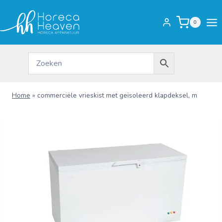
Doorgaan
naar
0
inhoud
Home
»
commerciële vrieskist met geïsoleerd klapdeksel, m