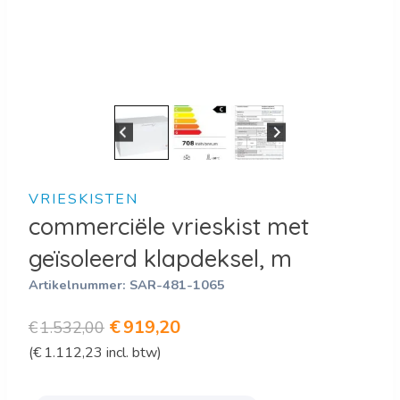
VRIESKISTEN
commerciële vrieskist met
geïsoleerd klapdeksel, m
Artikelnummer:
SAR-481-1065
Oorspronkelijke
Huidige
€
919,20
€
1.532,00
(
€
1.112,23
incl. btw)
prijs
prijs
was:
is: