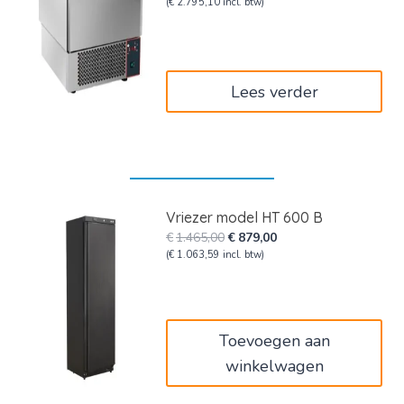
prijs
prijs
(
€
2.795,10
incl. btw)
was:
is:
€3.850,00.
€2.310,00.
Lees verder
Vriezer model HT 600 B
Oorspronkelijke
Huidige
€
1.465,00
€
879,00
prijs
prijs
(
€
1.063,59
incl. btw)
was:
is:
€1.465,00.
€879,00.
Toevoegen aan
winkelwagen