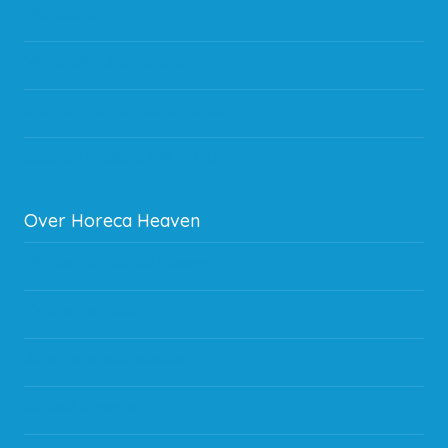
Bestelling
Verzending & bezorging
Storingen en goederen retour
Subsidie regeling EIA 2020
Over Horeca Heaven
Werken bij Horeca Heaven
Partners en links
Algemene voorwaarden
Contact opnemen