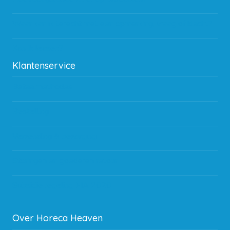
Waar kan ik terecht met een opmerking, vraag of klacht?
Kan ik leasen?
Klantenservice
Betaalmethodes
Bestelling
Verzending & bezorging
Storingen en goederen retour
Subsidie regeling EIA 2020
Over Horeca Heaven