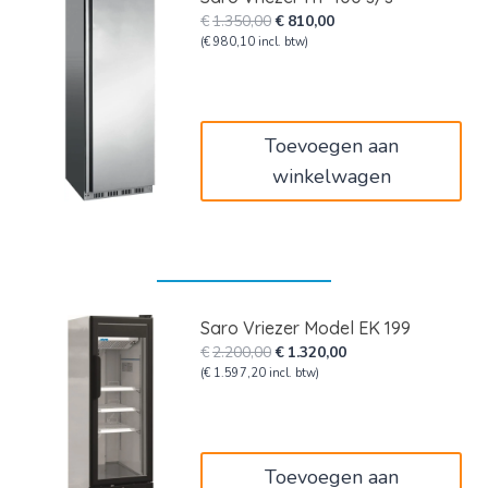
Oorspronkelijke
Huidige
€
1.350,00
€
810,00
prijs
prijs
(
€
980,10
incl. btw)
was:
is:
€1.350,00.
€810,00.
Toevoegen aan
winkelwagen
Saro Vriezer Model EK 199
Oorspronkelijke
Huidige
€
2.200,00
€
1.320,00
prijs
prijs
(
€
1.597,20
incl. btw)
was:
is:
€2.200,00.
€1.320,00.
Toevoegen aan