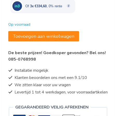
€1.673,00.
€1.003,80.
Of
3x €334,60
, 0% rente
Op voorraad
commerciële
Toevoegen aan winkelwagen
vrieskist
met
De beste prijzen! Goedkoper gevonden? Bel ons!
geïsoleerd
085-0768998
klapdeksel,
m
Installatie mogelijk
aantal
Klanten beoordelen ons met een 9.1/10
We zitten klaar voor uw vragen
Levertijd 1 tot 4 werkdagen, voor voorraadartikelen
GEGARANDEERD VEILIG AFREKENEN