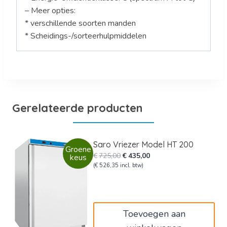
– Meer opties:
* verschillende soorten manden
* Scheidings-/sorteerhulpmiddelen
Gerelateerde producten
Saro Vriezer Model HT 200
Groene
Oorspronkelijke
Huidige
€
725,00
€
435,00
keus
prijs
prijs
(
€
526,35
incl. btw)
was:
is:
€725,00.
€435,00.
Toevoegen aan