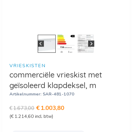
VRIESKISTEN
commerciële vrieskist met
geïsoleerd klapdeksel, m
Artikelnummer:
SAR-481-1070
Oorspronkelijke
Huidige
€
1.003,80
€
1.673,00
(
€
1.214,60
incl. btw)
prijs
prijs
was:
is: