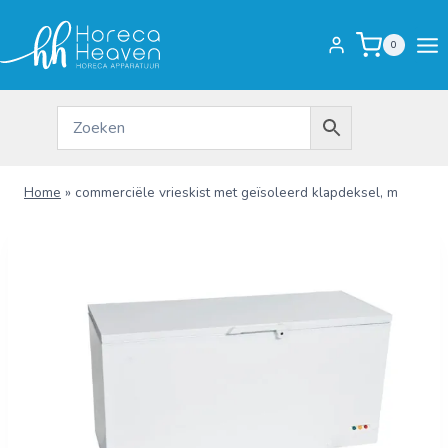
Doorgaan
naar
0
inhoud
Home
»
commerciële vrieskist met geïsoleerd klapdeksel, m