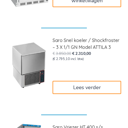
winkelwagen
Saro Snel koeler / Shockfroster
– 3 X 1/1 GN Model ATTILA 3
Oorspronkelijke
Huidige
€
3.850,00
€
2.310,00
prijs
prijs
(
€
2.795,10
incl. btw)
was:
is:
€3.850,00.
€2.310,00.
Lees verder
Saro Vriezer HT 400 s/s