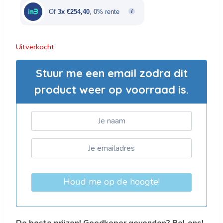
€1.272,00.
€763,20.
Of
3x €254,40
, 0% rente
Uitverkocht
Stuur me een email zodra dit
product weer op voorraad is.
Houd me op de hoogte!