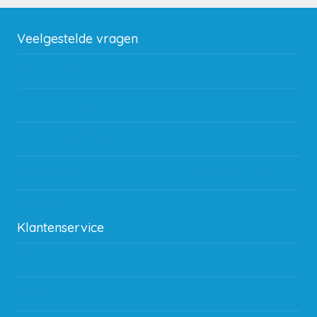
Veelgestelde vragen
Wat zijn de verzendkosten?
Gebruik van kortingscode
Hoeveel garantie zit er op producten?
Waar kan ik terecht met een opmerking, vraag of klacht?
Kan ik leasen?
Klantenservice
Betaalmethodes
Bestelling