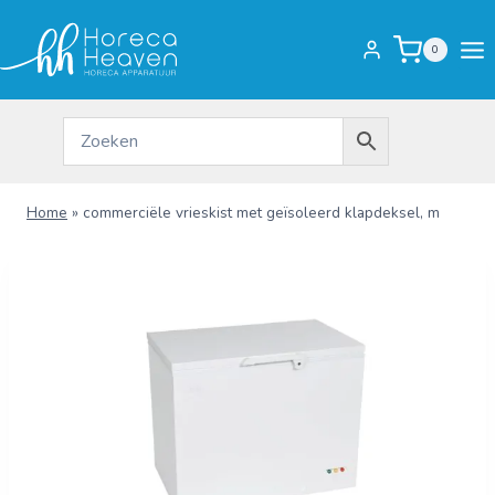
Doorgaan
naar
0
inhoud
Home
»
commerciële vrieskist met geïsoleerd klapdeksel, m