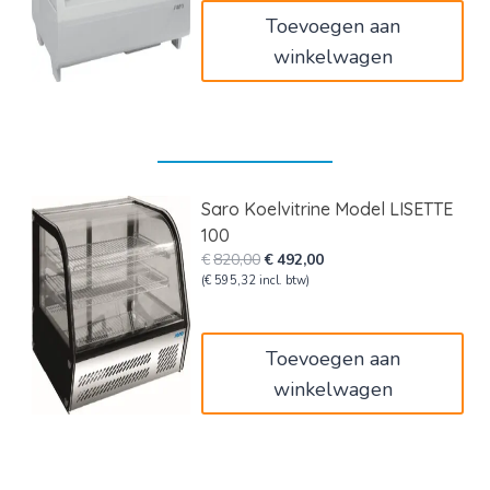
Toevoegen aan
winkelwagen
Saro Koelvitrine Model LISETTE
100
Oorspronkelijke
Huidige
€
820,00
€
492,00
prijs
prijs
(
€
595,32
incl. btw)
was:
is:
€820,00.
€492,00.
Toevoegen aan
winkelwagen