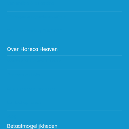
Verzending & bezorging
Storingen en goederen retour
Subsidie regeling EIA 2020
Over Horeca Heaven
Werken bij Horeca Heaven
Partners en links
Algemene voorwaarden
Contact opnemen
Blog
Betaalmogelijkheden