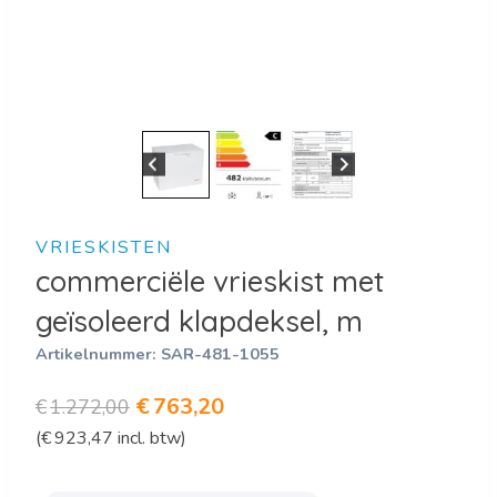
VRIESKISTEN
commerciële vrieskist met
geïsoleerd klapdeksel, m
Artikelnummer:
SAR-481-1055
Oorspronkelijke
Huidige
€
763,20
€
1.272,00
(
€
923,47
incl. btw)
prijs
prijs
was:
is: