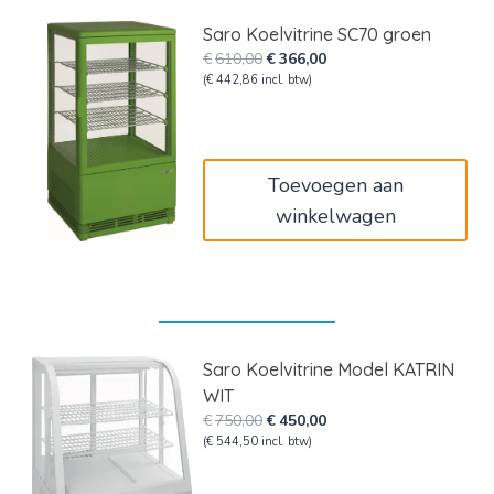
Saro Koelvitrine SC70 groen
Oorspronkelijke
Huidige
€
610,00
€
366,00
prijs
prijs
(
€
442,86
incl. btw)
was:
is:
€610,00.
€366,00.
Toevoegen aan
winkelwagen
Saro Koelvitrine Model KATRIN
WIT
Oorspronkelijke
Huidige
€
750,00
€
450,00
prijs
prijs
(
€
544,50
incl. btw)
was:
is:
€750,00.
€450,00.