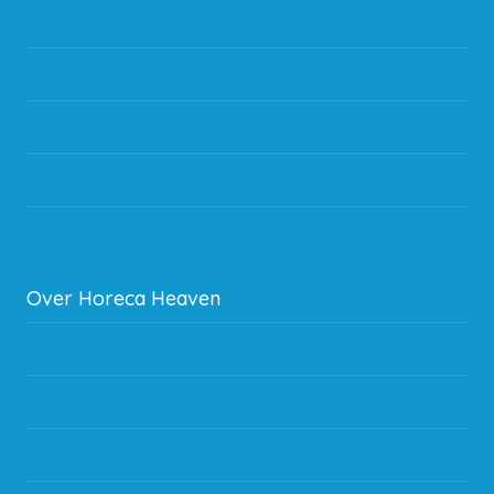
Betaalmethodes
Bestelling
Verzending & bezorging
Storingen en goederen retour
Subsidie regeling EIA 2020
Over Horeca Heaven
Werken bij Horeca Heaven
Partners en links
Algemene voorwaarden