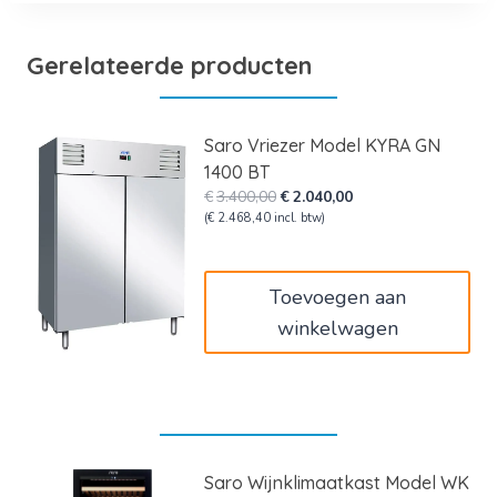
Gerelateerde producten
Saro Vriezer Model KYRA GN
1400 BT
Oorspronkelijke
Huidige
€
3.400,00
€
2.040,00
prijs
prijs
(
€
2.468,40
incl. btw)
was:
is:
€3.400,00.
€2.040,00.
Toevoegen aan
winkelwagen
Saro Wijnklimaatkast Model WK