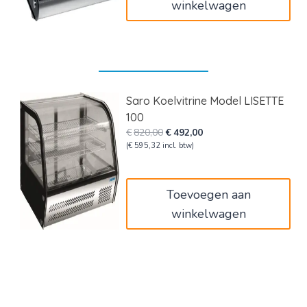
winkelwagen
Saro Koelvitrine Model LISETTE
100
Oorspronkelijke
Huidige
€
820,00
€
492,00
prijs
prijs
(
€
595,32
incl. btw)
was:
is:
€820,00.
€492,00.
Toevoegen aan
winkelwagen