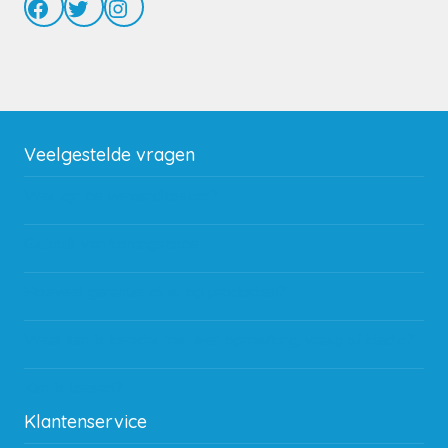
Facebook
Twitter
Instagram
Veelgestelde vragen
Wat zijn de verzendkosten?
Gebruik van kortingscode
Hoeveel garantie zit er op producten?
Waar kan ik terecht met een opmerking, vraag of klacht?
Kan ik leasen?
Klantenservice