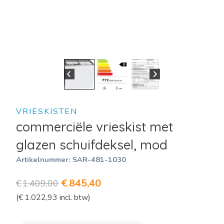
VRIESKISTEN
commerciële vrieskist met
glazen schuifdeksel, mod
Artikelnummer:
SAR-481-1030
Oorspronkelijke
Huidige
€
845,40
€
1.409,00
(
€
1.022,93
incl. btw)
prijs
prijs
was:
is: