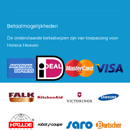
Contact opnemen
Blog
Betaalmogelijkheden
De onderstaande betaalwijzen zijn van toepassing voor
Horeca Heaven