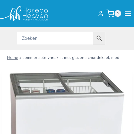
Doorgaan
naar
0
inhoud
Home
»
commerciële vrieskist met glazen schuifdeksel, mod