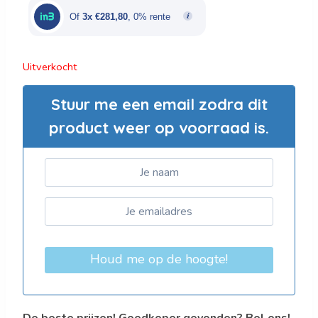
€1.409,00.
€845,40.
Of
3x €281,80
, 0% rente
Uitverkocht
Stuur me een email zodra dit
product weer op voorraad is.
Houd me op de hoogte!