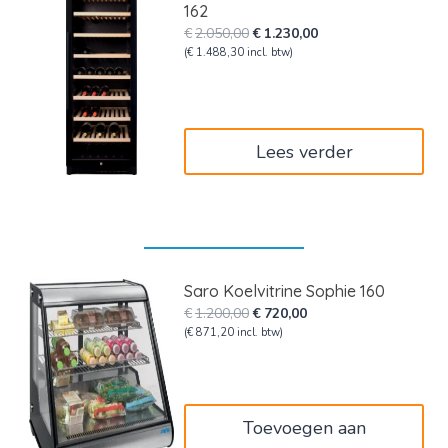
162
Oorspronkelijke
Huidige
€
2.050,00
€
1.230,00
prijs
prijs
(
€
1.488,30
incl. btw)
was:
is:
€2.050,00.
€1.230,00.
Lees verder
Saro Koelvitrine Sophie 160
Oorspronkelijke
Huidige
€
1.200,00
€
720,00
prijs
prijs
(
€
871,20
incl. btw)
was:
is:
€1.200,00.
€720,00.
Toevoegen aan