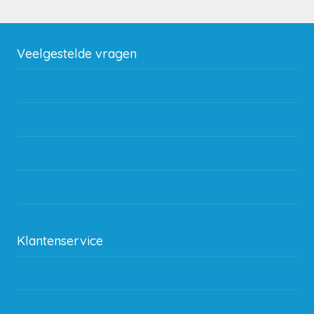
Veelgestelde vragen
Wat zijn de verzendkosten?
Gebruik van kortingscode
Hoeveel garantie zit er op producten?
Waar kan ik terecht met een opmerking, vraag of klacht?
Kan ik leasen?
Klantenservice
Betaalmethodes
Bestelling