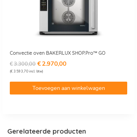
Convectie oven BAKERLUX SHOP.Pro™ GO
Oorspronkelijke
Huidige
€
2.970,00
€
3.300,00
prijs
prijs
(
€
3.593,70
incl. btw)
was:
is:
€3.300,00.
€2.970,00.
Toevoegen aan winkelwagen
Gerelateerde producten