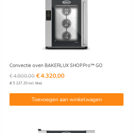
Convectie oven BAKERLUX SHOP.Pro™ GO
Oorspronkelijke
Huidige
€
4.320,00
€
4.800,00
prijs
prijs
(
€
5.227,20
incl. btw)
was:
is:
€4.800,00.
€4.320,00.
Toevoegen aan winkelwagen