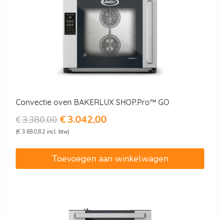
Convectie oven BAKERLUX SHOP.Pro™ GO
Oorspronkelijke
Huidige
€
3.042,00
€
3.380,00
prijs
prijs
(
€
3.680,82
incl. btw)
was:
is:
€3.380,00.
€3.042,00.
Toevoegen aan winkelwagen