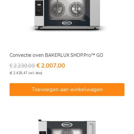
Convectie oven BAKERLUX SHOP.Pro™ GO
Oorspronkelijke
Huidige
€
2.007,00
€
2.230,00
prijs
prijs
(
€
2.428,47
incl. btw)
was:
is:
€2.230,00.
€2.007,00.
Toevoegen aan winkelwagen