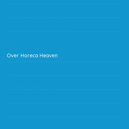
Verzending & bezorging
Storingen en goederen retour
Subsidie regeling EIA 2020
Over Horeca Heaven
Werken bij Horeca Heaven
Partners en links
Algemene voorwaarden
Contact opnemen
Blog