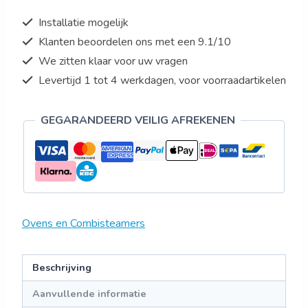
MASTER
Installatie mogelijk
460
Klanten beoordelen ons met een 9.1/10
x
We zitten klaar voor uw vragen
330
aantal
Levertijd 1 tot 4 werkdagen, voor voorraadartikelen
GEGARANDEERD VEILIG AFREKENEN
Ovens en Combisteamers
Beschrijving
Aanvullende informatie