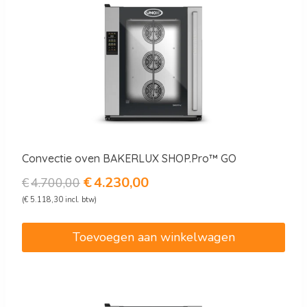
Convectie oven BAKERLUX SHOP.Pro™ GO
Oorspronkelijke
Huidige
€
4.230,00
€
4.700,00
prijs
prijs
(
€
5.118,30
incl. btw)
was:
is:
€4.700,00.
€4.230,00.
Toevoegen aan winkelwagen