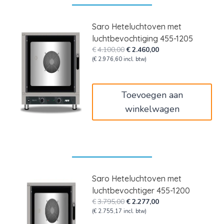
Saro Heteluchtoven met
luchtbevochtiging 455-1205
Oorspronkelijke
Huidige
€
4.100,00
€
2.460,00
prijs
prijs
(
€
2.976,60
incl. btw)
was:
is:
€4.100,00.
€2.460,00.
Toevoegen aan
winkelwagen
Saro Heteluchtoven met
luchtbevochtiger 455-1200
Oorspronkelijke
Huidige
€
3.795,00
€
2.277,00
prijs
prijs
(
€
2.755,17
incl. btw)
was:
is: