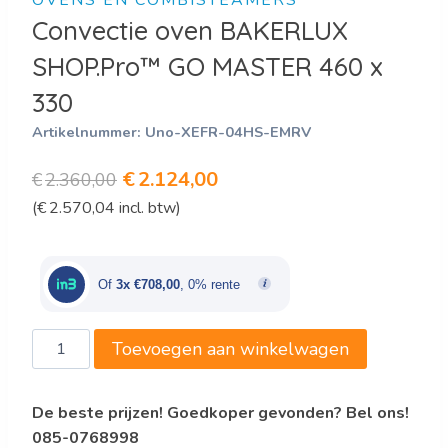
Convectie oven BAKERLUX
SHOP.Pro™ GO MASTER 460 x
330
Artikelnummer:
Uno-XEFR-04HS-EMRV
Oorspronkelijke
Huidige
€
2.124,00
€
2.360,00
(
€
2.570,04
incl. btw)
prijs
prijs
was:
is:
€2.360,00.
€2.124,00.
Of
3x €708,00
, 0% rente
Convectie
Toevoegen aan winkelwagen
oven
BAKERLUX
De beste prijzen! Goedkoper gevonden? Bel ons!
SHOP.Pro™
085-0768998
GO