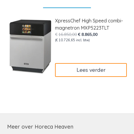
XpressChef High Speed combi-
magnetron MXP5223TLT
Oorspronkelijke
Huidige
€
16.850,00
€
8.865,00
prijs
prijs
(
€
10.726,65
incl. btw)
was:
is:
€16.850,00.
€8.865,00.
Lees verder
Meer over Horeca Heaven