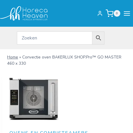
Doorgaan
naar
0
inhoud
Home
»
Convectie oven BAKERLUX SHOP.Pro™ GO MASTER
460 x 330
OVENS EN COMBISTEAMERS