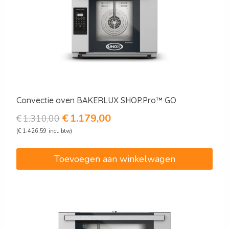
Convectie oven BAKERLUX SHOP.Pro™ GO
Oorspronkelijke
Huidige
€
1.179,00
€
1.310,00
prijs
prijs
(
€
1.426,59
incl. btw)
was:
is:
€1.310,00.
€1.179,00.
Toevoegen aan winkelwagen