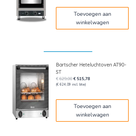
€3.795,00.
€2.277,00.
Toevoegen aan
winkelwagen
Bartscher Heteluchtoven AT90-
ST
Oorspronkelijke
Huidige
€
629,00
€
515,78
prijs
prijs
(
€
624,09
incl. btw)
was:
is:
€629,00.
€515,78.
Toevoegen aan
winkelwagen