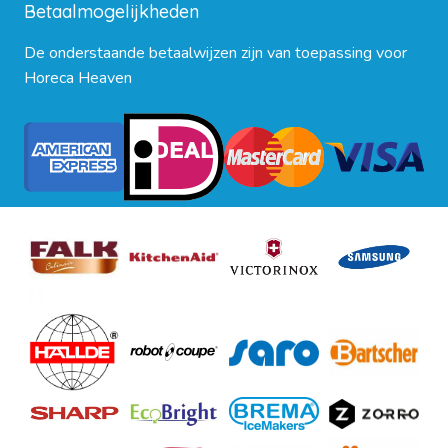
Betaalmogelijkheden
De onderstaande betaalwijzen zijn van toepassing voor
Horeca Heaven