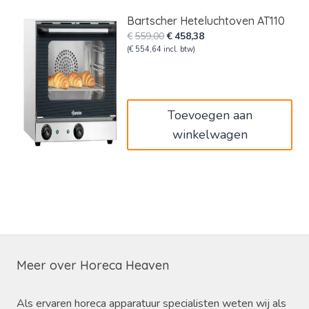
Bartscher Heteluchtoven AT110
Oorspronkelijke
Huidige
€
559,00
€
458,38
prijs
prijs
(
€
554,64
incl. btw)
was:
is:
€559,00.
€458,38.
Toevoegen aan
winkelwagen
Meer over Horeca Heaven
Als ervaren horeca apparatuur specialisten weten wij als