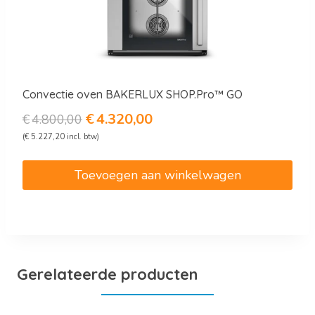
Convectie oven BAKERLUX SHOP.Pro™ GO
Oorspronkelijke
Huidige
€
4.320,00
€
4.800,00
prijs
prijs
(
€
5.227,20
incl. btw)
was:
is:
€4.800,00.
€4.320,00.
Toevoegen aan winkelwagen
Gerelateerde producten