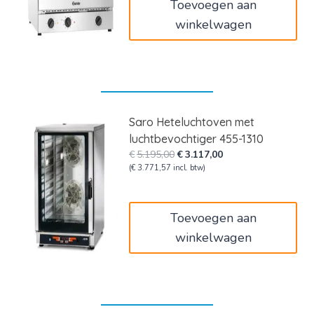
Toevoegen aan
winkelwagen
Saro Heteluchtoven met
luchtbevochtiger 455-1310
Oorspronkelijke
Huidige
€
5.195,00
€
3.117,00
prijs
prijs
(
€
3.771,57
incl. btw)
was:
is:
€5.195,00.
€3.117,00.
Toevoegen aan
winkelwagen