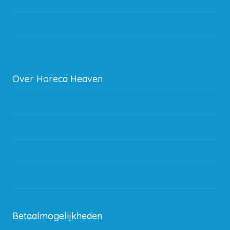
Storingen en goederen retour
Subsidie regeling EIA 2020
Over Horeca Heaven
Werken bij Horeca Heaven
Partners en links
Algemene voorwaarden
Contact opnemen
Blog
Betaalmogelijkheden