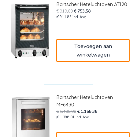
Bartscher Heteluchtoven AT120
Oorspronkelijke
Huidige
€
919,00
€
753,58
prijs
prijs
(
€
911,83
incl. btw)
was:
is:
€919,00.
€753,58.
Toevoegen aan
winkelwagen
Bartscher Heteluchtoven
MF6430
Oorspronkelijke
Huidige
€
1.409,00
€
1.155,38
prijs
prijs
(
€
1.398,01
incl. btw)
was:
is:
€1.409,00.
€1.155,38.