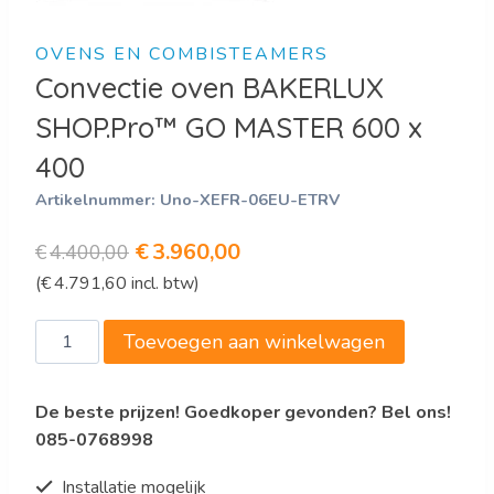
OVENS EN COMBISTEAMERS
Convectie oven BAKERLUX
SHOP.Pro™ GO MASTER 600 x
400
Artikelnummer:
Uno-XEFR-06EU-ETRV
Oorspronkelijke
Huidige
€
3.960,00
€
4.400,00
(
€
4.791,60
incl. btw)
prijs
prijs
was:
is:
Convectie
Toevoegen aan winkelwagen
€4.400,00.
€3.960,00.
oven
BAKERLUX
De beste prijzen! Goedkoper gevonden? Bel ons!
SHOP.Pro™
085-0768998
GO
MASTER
Installatie mogelijk