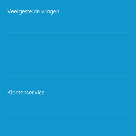
Veelgestelde vragen
Wat zijn de verzendkosten?
Gebruik van kortingscode
Hoeveel garantie zit er op producten?
Waar kan ik terecht met een opmerking, vraag of klacht?
Kan ik leasen?
Klantenservice
Betaalmethodes
Bestelling
Verzending & bezorging