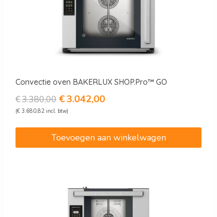
Convectie oven BAKERLUX SHOP.Pro™ GO
Oorspronkelijke
Huidige
€
3.042,00
€
3.380,00
prijs
prijs
(
€
3.680,82
incl. btw)
was:
is:
€3.380,00.
€3.042,00.
Toevoegen aan winkelwagen