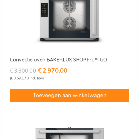
Convectie oven BAKERLUX SHOP.Pro™ GO
Oorspronkelijke
Huidige
€
2.970,00
€
3.300,00
prijs
prijs
(
€
3.593,70
incl. btw)
was:
is:
€3.300,00.
€2.970,00.
Toevoegen aan winkelwagen