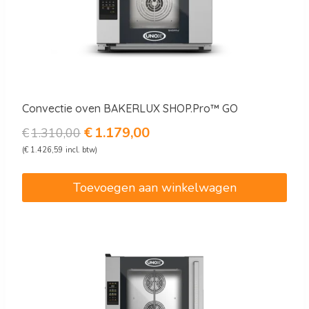
Convectie oven BAKERLUX SHOP.Pro™ GO
Oorspronkelijke
Huidige
€
1.179,00
€
1.310,00
prijs
prijs
(
€
1.426,59
incl. btw)
was:
is:
€1.310,00.
€1.179,00.
Toevoegen aan winkelwagen