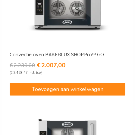
Convectie oven BAKERLUX SHOP.Pro™ GO
Oorspronkelijke
Huidige
€
2.007,00
€
2.230,00
prijs
prijs
(
€
2.428,47
incl. btw)
was:
is:
€2.230,00.
€2.007,00.
Toevoegen aan winkelwagen