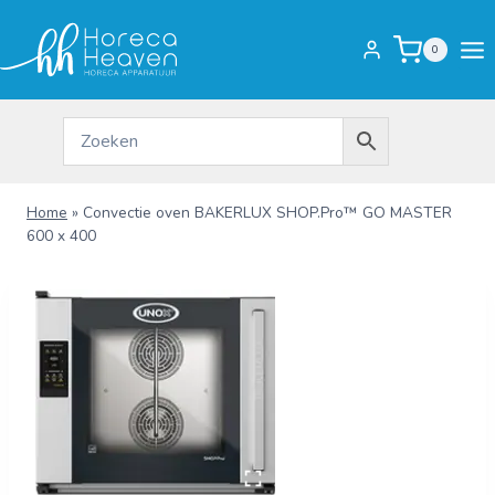
Doorgaan
naar
0
inhoud
Home
»
Convectie oven BAKERLUX SHOP.Pro™ GO MASTER
600 x 400