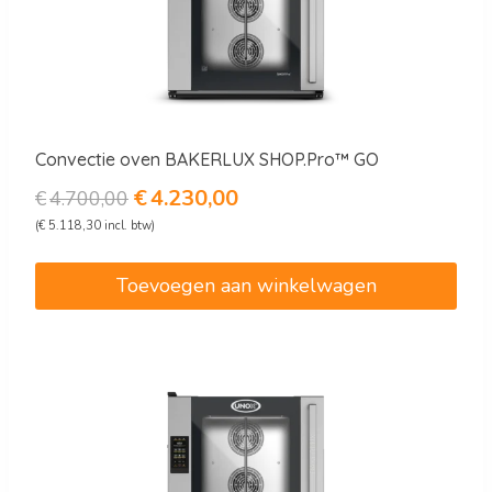
Convectie oven BAKERLUX SHOP.Pro™ GO
Oorspronkelijke
Huidige
€
4.230,00
€
4.700,00
prijs
prijs
(
€
5.118,30
incl. btw)
was:
is:
€4.700,00.
€4.230,00.
Toevoegen aan winkelwagen