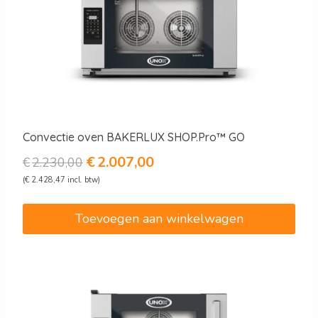
Convectie oven BAKERLUX SHOP.Pro™ GO
Oorspronkelijke
Huidige
€
2.007,00
€
2.230,00
prijs
prijs
(
€
2.428,47
incl. btw)
was:
is:
€2.230,00.
€2.007,00.
Toevoegen aan winkelwagen