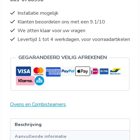
GO
MASTER
Installatie mogelijk
460
Klanten beoordelen ons met een 9.1/10
x
We zitten klaar voor uw vragen
330
aantal
Levertijd 1 tot 4 werkdagen, voor voorraadartikelen
GEGARANDEERD VEILIG AFREKENEN
Ovens en Combisteamers
Beschrijving
Aanvullende informatie