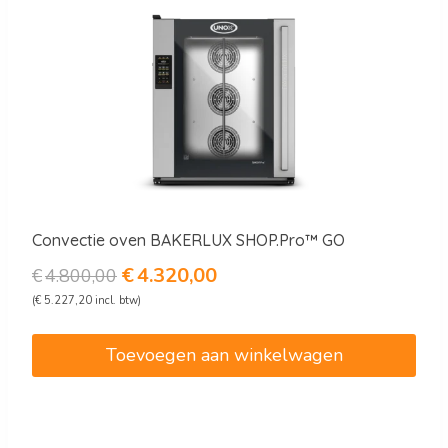
Convectie oven BAKERLUX SHOP.Pro™ GO
Oorspronkelijke
Huidige
€
4.320,00
€
4.800,00
prijs
prijs
(
€
5.227,20
incl. btw)
was:
is:
€4.800,00.
€4.320,00.
Toevoegen aan winkelwagen