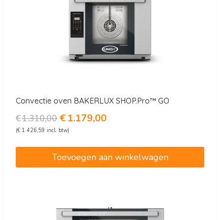
Convectie oven BAKERLUX SHOP.Pro™ GO
Oorspronkelijke
Huidige
€
1.179,00
€
1.310,00
prijs
prijs
(
€
1.426,59
incl. btw)
was:
is:
€1.310,00.
€1.179,00.
Toevoegen aan winkelwagen