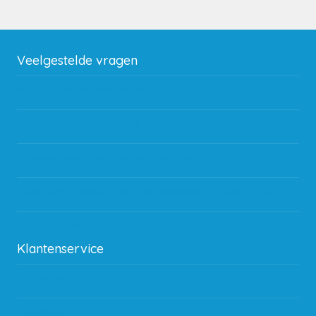
Veelgestelde vragen
Wat zijn de verzendkosten?
Gebruik van kortingscode
Hoeveel garantie zit er op producten?
Waar kan ik terecht met een opmerking, vraag of klacht?
Kan ik leasen?
Klantenservice
Betaalmethodes
Bestelling