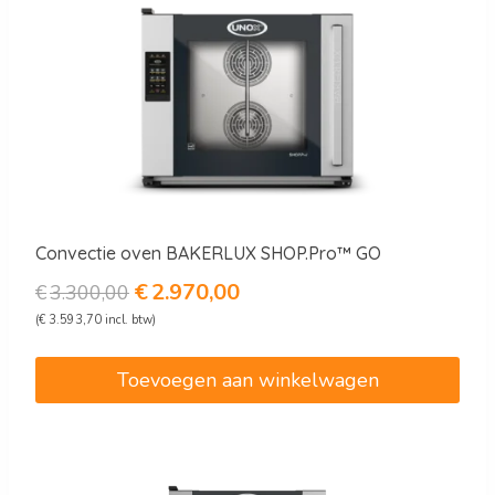
Convectie oven BAKERLUX SHOP.Pro™ GO
Oorspronkelijke
Huidige
€
2.970,00
€
3.300,00
prijs
prijs
(
€
3.593,70
incl. btw)
was:
is:
€3.300,00.
€2.970,00.
Toevoegen aan winkelwagen