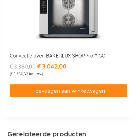
Convectie oven BAKERLUX SHOP.Pro™ GO
Oorspronkelijke
Huidige
€
3.042,00
€
3.380,00
prijs
prijs
(
€
3.680,82
incl. btw)
was:
is:
€3.380,00.
€3.042,00.
Toevoegen aan winkelwagen
Gerelateerde producten