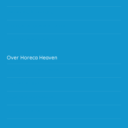
Verzending & bezorging
Storingen en goederen retour
Subsidie regeling EIA 2020
Over Horeca Heaven
Werken bij Horeca Heaven
Partners en links
Algemene voorwaarden
Contact opnemen
Blog