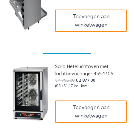
was:
is:
€1.580,00.
€948,00.
Toevoegen aan
winkelwagen
Saro Heteluchtoven met
luchtbevochtiger 455-1305
Oorspronkelijke
Huidige
€
4.795,00
€
2.877,00
prijs
prijs
(
€
3.481,17
incl. btw)
was:
is:
€4.795,00.
€2.877,00.
Toevoegen aan
winkelwagen