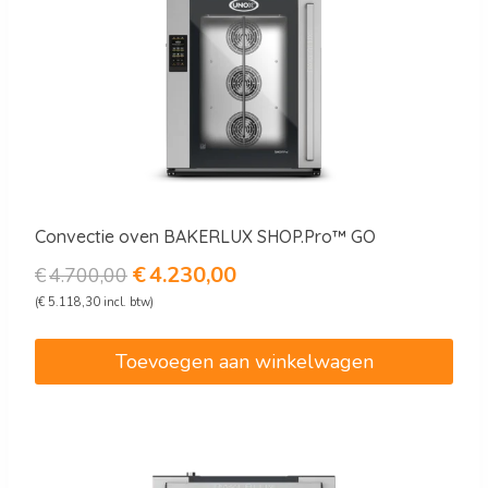
Convectie oven BAKERLUX SHOP.Pro™ GO
Oorspronkelijke
Huidige
€
4.230,00
€
4.700,00
prijs
prijs
(
€
5.118,30
incl. btw)
was:
is:
€4.700,00.
€4.230,00.
Toevoegen aan winkelwagen