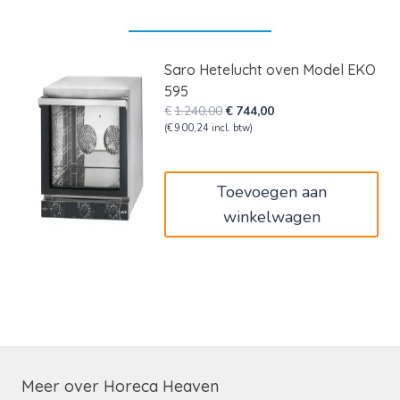
Saro Hetelucht oven Model EKO
595
Oorspronkelijke
Huidige
€
1.240,00
€
744,00
prijs
prijs
(
€
900,24
incl. btw)
was:
is:
€1.240,00.
€744,00.
Toevoegen aan
winkelwagen
Meer over Horeca Heaven