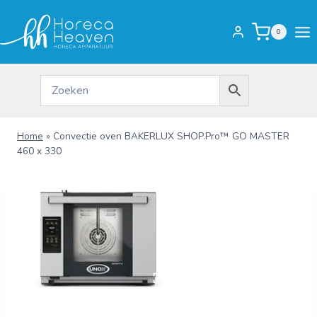
Doorgaan
naar
0
inhoud
Home
»
Convectie oven BAKERLUX SHOP.Pro™ GO MASTER
460 x 330