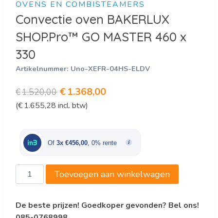
OVENS EN COMBISTEAMERS
Convectie oven BAKERLUX
SHOP.Pro™ GO MASTER 460 x
330
Artikelnummer:
Uno-XEFR-04HS-ELDV
Oorspronkelijke
Huidige
€
1.368,00
€
1.520,00
(
€
1.655,28
incl. btw)
prijs
prijs
was:
is:
€1.520,00.
€1.368,00.
Of
3x €456,00
, 0% rente
Convectie
Toevoegen aan winkelwagen
oven
BAKERLUX
De beste prijzen! Goedkoper gevonden? Bel ons!
SHOP.Pro™
085-0768998