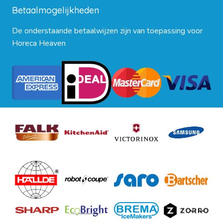
Betaalmogelijkheden
De onderstaande betaalwijzen zijn van toepassing voor
Horeca Heaven