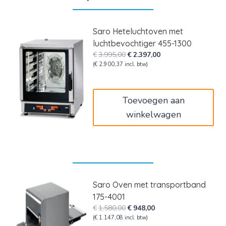
Saro Heteluchtoven met
luchtbevochtiger 455-1300
Oorspronkelijke
Huidige
€
3.995,00
€
2.397,00
prijs
prijs
(
€
2.900,37
incl. btw)
was:
is:
€3.995,00.
€2.397,00.
Toevoegen aan
winkelwagen
Saro Oven met transportband
175-4001
Oorspronkelijke
Huidige
€
1.580,00
€
948,00
prijs
prijs
(
€
1.147,08
incl. btw)