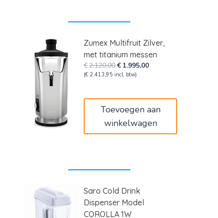
Zumex Multifruit Zilver,
met titanium messen
Oorspronkelijke
Huidige
€
2.120,00
€
1.995,00
prijs
prijs
(
€
2.413,95
incl. btw)
was:
is:
€2.120,00.
€1.995,00.
Toevoegen aan
winkelwagen
Saro Cold Drink
Dispenser Model
COROLLA 1W