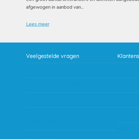
afgewogen in aanbod van...
Lees meer
Veelgestelde vragen
Klanten
Wat zijn de verzendkosten?
Betaalme
Gebruik van kortingscode
Bestellin
Hoeveel garantie zit er op producten?
Verzendin
Waar kan ik terecht met een opmerking,
Storingen
vraag of klacht?
Subsidie 
Kan ik leasen?