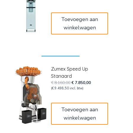
was:
is:
€7.375,00.
€6.500,00.
Toevoegen aan
winkelwagen
Zumex Speed Up
Stanaard
Oorspronkelijke
Huidige
€
8.160,00
€
7.850,00
prijs
prijs
(
€
9.498,50
incl. btw)
was:
is:
€8.160,00.
€7.850,00.
Toevoegen aan
winkelwagen