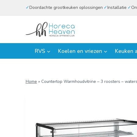
Doorgaan
Doordachte grootkeuken oplossingen
Installatie
On
naar
inhoud
RVS
Koelen en vriezen
Keuken a
Home
»
Countertop Warmhoudvitrine – 3 roosters – wate