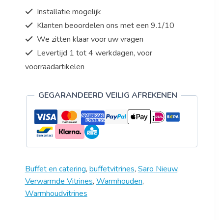
-
Installatie mogelijk
waterschaal
Klanten beoordelen ons met een 9.1/10
-
We zitten klaar voor uw vragen
LED
-
Levertijd 1 tot 4 werkdagen, voor
Model
voorraadartikelen
SOFIA
202
GEGARANDEERD VEILIG AFREKENEN
aantal
Buffet en catering
,
buffetvitrines
,
Saro Nieuw
,
Verwarmde Vitrines
,
Warmhouden
,
Warmhoudvitrines