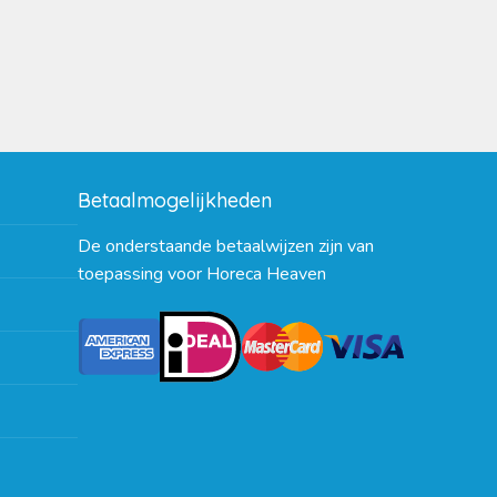
Betaalmogelijkheden
De onderstaande betaalwijzen zijn van
toepassing voor Horeca Heaven