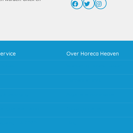
Facebook
Twitter
Instagram
service
Over Horeca Heaven
thodes
Werken bij Horeca Heaven
g
Partners en links
g & bezorging
Algemene voorwaarden
 en goederen retour
Contact opnemen
regeling EIA 2020
Blog