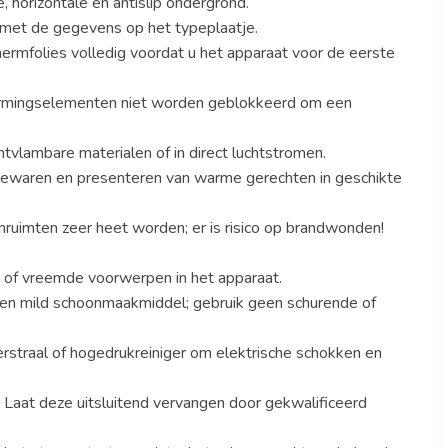
, horizontale en antislip ondergrond.
met de gegevens op het typeplaatje.
ermfolies volledig voordat u het apparaat voor de eerste
warmingselementen niet worden geblokkeerd om een
ontvlambare materialen of in direct luchtstromen.
 bewaren en presenteren van warme gerechten in geschikte
nruimten zeer heet worden; er is risico op brandwonden!
 of vreemde voorwerpen in het apparaat.
een mild schoonmaakmiddel; gebruik geen schurende of
straal of hogedrukreiniger om elektrische schokken en
 Laat deze uitsluitend vervangen door gekwalificeerd