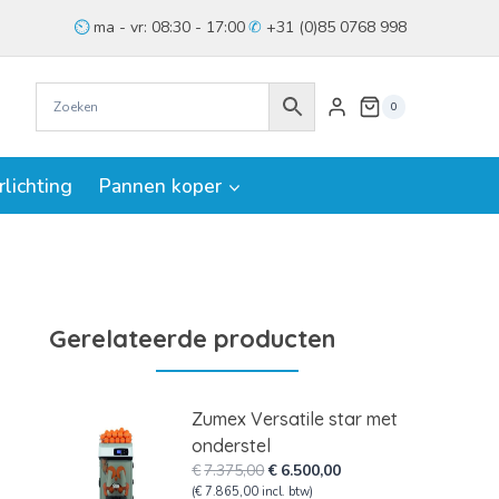
ma - vr: 08:30 - 17:00
+31 (0)85 0768 998
0
rlichting
Pannen koper
Gerelateerde producten
Zumex Versatile star met
onderstel
Oorspronkelijke
Huidige
€
7.375,00
€
6.500,00
prijs
prijs
(
€
7.865,00
incl. btw)