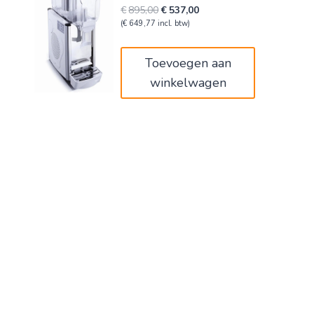
Oorspronkelijke
Huidige
€
895,00
€
537,00
prijs
prijs
(
€
649,77
incl. btw)
was:
is:
€895,00.
€537,00.
Toevoegen aan
winkelwagen