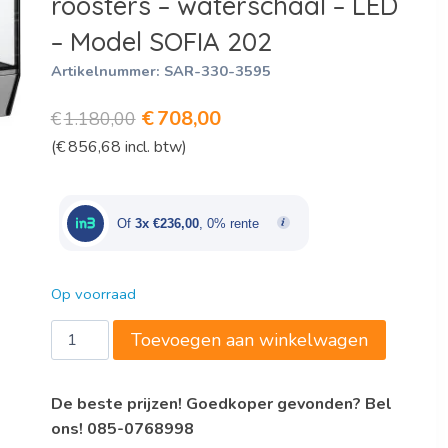
roosters – waterschaal – LED
– Model SOFIA 202
Artikelnummer:
SAR-330-3595
Oorspronkelijke
Huidige
€
708,00
€
1.180,00
(
€
856,68
incl. btw)
prijs
prijs
was:
is:
€1.180,00.
€708,00.
Of
3x €236,00
, 0% rente
Op voorraad
Countertop
Toevoegen aan winkelwagen
Warmhoudvitrine
-
De beste prijzen! Goedkoper gevonden? Bel
3
ons! 085-0768998
roosters