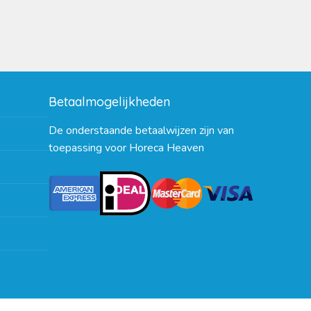
Betaalmogelijkheden
De onderstaande betaalwijzen zijn van
toepassing voor Horeca Heaven