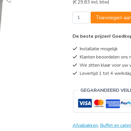
(
€
29,83
incl. btw)
prijs
prijs
was:
is:
Denox
Toevoegen aa
€26,50.
€24,65.
-
afval
De beste prijzen! Goedk
container
095L
Installatie mogelijk
aantal
Klanten beoordelen ons 
We zitten klaar voor uw 
Levertijd 1 tot 4 werkdag
GEGARANDEERD VEIL
Afvalbakken
,
Buffet en cater