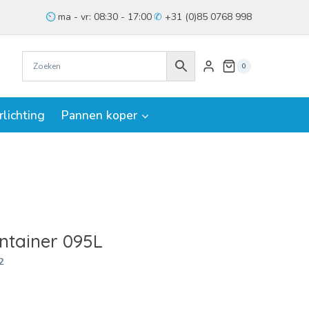
ma - vr: 08:30 - 17:00
+31 (0)85 0768 998
0
rlichting
Pannen koper
ntainer 095L
2
ke
e