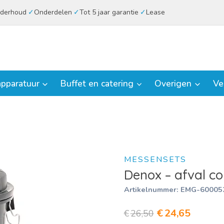
derhoud
Onderdelen
Tot 5 jaar garantie
Lease
pparatuur
Buffet en catering
Overigen
Ve
MESSENSETS
Denox – afval co
Artikelnummer:
EMG-60005
Oorspronkelij
Huidig
€
24,65
€
26,50