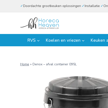
Doorgaan
Doordachte grootkeuken oplossingen
Installatie
On
naar
inhoud
RVS
Koelen en vriezen
Keuken a
Home
»
Denox – afval container 095L