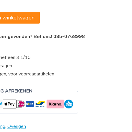
n winkelwagen
oper gevonden? Bel ons! 085-0768998
met een 9.1/10
vragen
en, voor voorraadartikelen
IG AFREKENEN
ing
,
Overigen