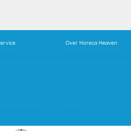
service
Over Horeca Heaven
thodes
Werken bij Horeca Heaven
g
Partners en links
g & bezorging
Algemene voorwaarden
 en goederen retour
Contact opnemen
regeling EIA 2020
Blog