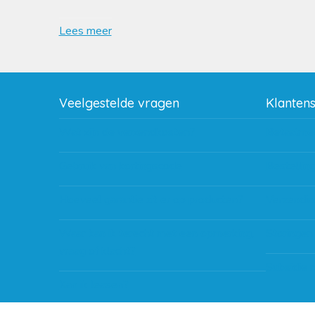
Lees meer
Veelgestelde vragen
Klanten
Wat zijn de verzendkosten?
Betaalme
Gebruik van kortingscode
Bestellin
Hoeveel garantie zit er op producten?
Verzendin
Waar kan ik terecht met een opmerking,
Storingen
vraag of klacht?
Subsidie 
Kan ik leasen?