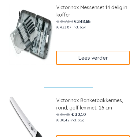
Victorinox Messenset 14 delig in
koffer
Oorspronkelijke
Huidige
€
367,00
€
348,65
prijs
prijs
(
€
421,87
incl. btw)
was:
is:
€367,00.
€348,65.
Lees verder
Victorinox Banketbakkermes,
rond, golf lemmet, 26 cm
Oorspronkelijke
Huidige
€
35,00
€
30,10
prijs
prijs
(
€
36,42
incl. btw)
was:
is:
€35,00.
€30,10.