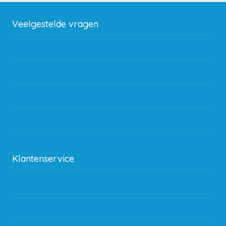
Veelgestelde vragen
Wat zijn de verzendkosten?
Gebruik van kortingscode
Hoeveel garantie zit er op producten?
Waar kan ik terecht met een opmerking, vraag of klacht?
Kan ik leasen?
Klantenservice
Betaalmethodes
Bestelling