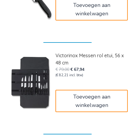
Toevoegen aan
winkelwagen
Victorinox Messen rol etui, 56 x
48 cm
Oorspronkelijke
Huidige
€
79,00
€
67,94
prijs
prijs
(
€
82,21
incl. btw)
was:
is:
€79,00.
€67,94.
Toevoegen aan
winkelwagen