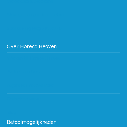
Verzending & bezorging
Storingen en goederen retour
Subsidie regeling EIA 2020
Over Horeca Heaven
Werken bij Horeca Heaven
Partners en links
Algemene voorwaarden
Contact opnemen
Blog
Betaalmogelijkheden