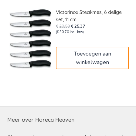
Victorinox Steakmes, 6 delige
set, 11 cm
Oorspronkelijke
Huidige
€
29,50
€
25,37
prijs
prijs
(
€
30,70
incl. btw)
was:
is:
€29,50.
€25,37.
Toevoegen aan
winkelwagen
Meer over Horeca Heaven