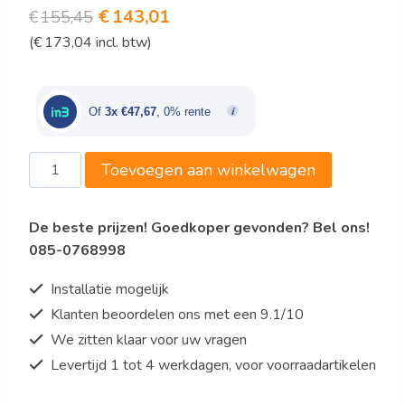
Oorspronkelijke
Huidige
€
143,01
€
155,45
(
€
173,04
incl. btw)
prijs
prijs
was:
is:
€155,45.
€143,01.
Of
3x €47,67
, 0% rente
Dick
Toevoegen aan winkelwagen
1905-
Broodmes
De beste prijzen! Goedkoper gevonden? Bel ons!
320mm
085-0768998
aantal
Installatie mogelijk
Klanten beoordelen ons met een 9.1/10
We zitten klaar voor uw vragen
Levertijd 1 tot 4 werkdagen, voor voorraadartikelen