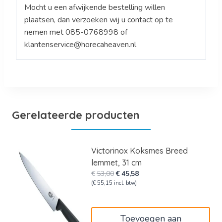
Mocht u een afwijkende bestelling willen
plaatsen, dan verzoeken wij u contact op te
nemen met 085-0768998 of
klantenservice@horecaheaven.nl
Gerelateerde producten
Victorinox Koksmes Breed
lemmet, 31 cm
Oorspronkelijke
Huidige
€
53,00
€
45,58
prijs
prijs
(
€
55,15
incl. btw)
was:
is:
€53,00.
€45,58.
Toevoegen aan