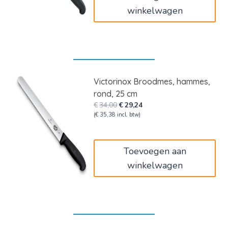
winkelwagen
Victorinox Broodmes, hammes,
rond, 25 cm
Oorspronkelijke
Huidige
€
34,00
€
29,24
prijs
prijs
(
€
35,38
incl. btw)
was:
is:
€34,00.
€29,24.
Toevoegen aan
winkelwagen