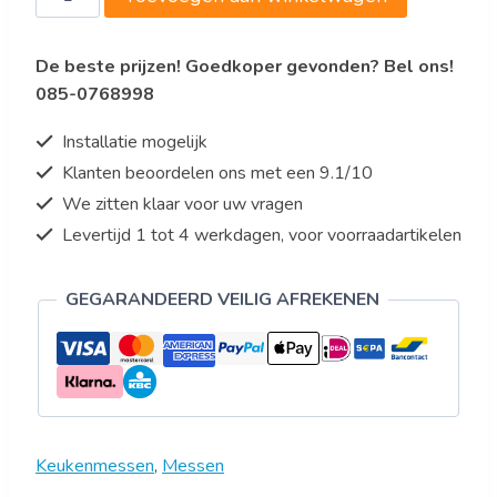
1905-
Koksmes
De beste prijzen! Goedkoper gevonden? Bel ons!
210mm
085-0768998
aantal
Installatie mogelijk
Klanten beoordelen ons met een 9.1/10
We zitten klaar voor uw vragen
Levertijd 1 tot 4 werkdagen, voor voorraadartikelen
GEGARANDEERD VEILIG AFREKENEN
Keukenmessen
,
Messen