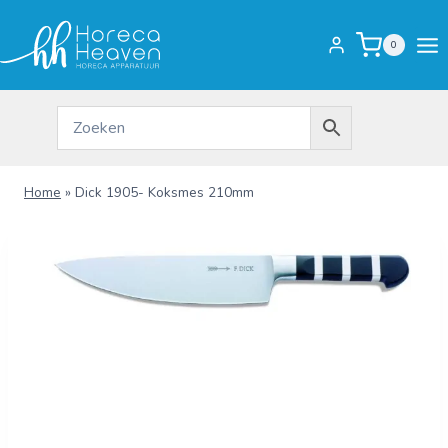
Doorgaan
naar
0
inhoud
Home
»
Dick 1905- Koksmes 210mm