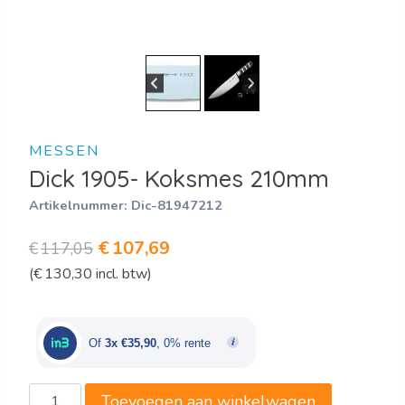
MESSEN
Dick 1905- Koksmes 210mm
Artikelnummer:
Dic-81947212
Oorspronkelijke
Huidige
€
107,69
€
117,05
(
€
130,30
incl. btw)
prijs
prijs
was:
is:
€117,05.
€107,69.
Of
3x €35,90
, 0% rente
Dick
Toevoegen aan winkelwagen