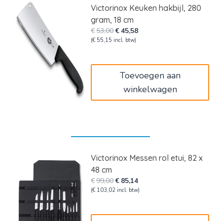
Victorinox Keuken hakbijl, 280
gram, 18 cm
Oorspronkelijke
Huidige
€
53,00
€
45,58
prijs
prijs
(
€
55,15
incl. btw)
was:
is:
€53,00.
€45,58.
Toevoegen aan
winkelwagen
Victorinox Messen rol etui, 82 x
48 cm
Oorspronkelijke
Huidige
€
99,00
€
85,14
prijs
prijs
(
€
103,02
incl. btw)
was:
is:
€99,00.
€85,14.