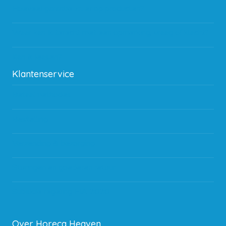
Hoeveel garantie zit er op producten?
Waar kan ik terecht met een opmerking, vraag of klacht?
Kan ik leasen?
Klantenservice
Betaalmethodes
Bestelling
Verzending & bezorging
Storingen en goederen retour
Subsidie regeling EIA 2020
Over Horeca Heaven