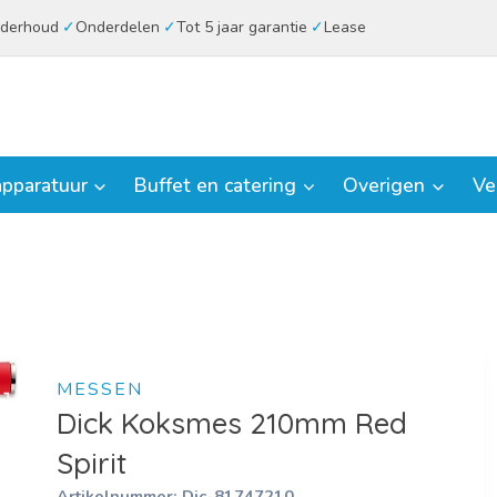
derhoud
Onderdelen
Tot 5 jaar garantie
Lease
pparatuur
Buffet en catering
Overigen
Ve
MESSEN
Dick Koksmes 210mm Red
Spirit
Artikelnummer:
Dic-81747210