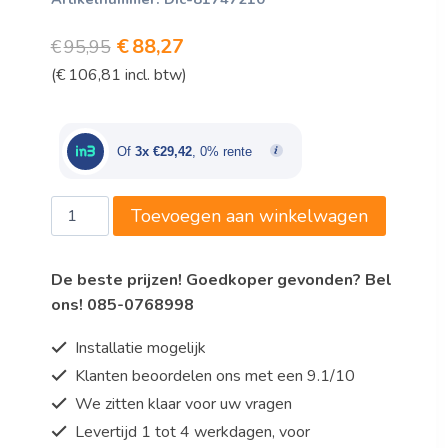
Oorspronkelijke
Huidige
€
88,27
€
95,95
(
€
106,81
prijs
incl. btw)
prijs
was:
is:
€95,95.
€88,27.
Of
3x €29,42
, 0% rente
Dick
Toevoegen aan winkelwagen
Koksmes
210mm
De beste prijzen! Goedkoper gevonden? Bel
Red
ons! 085-0768998
Spirit
aantal
Installatie mogelijk
Klanten beoordelen ons met een 9.1/10
We zitten klaar voor uw vragen
Levertijd 1 tot 4 werkdagen, voor