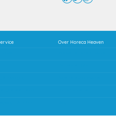
service
Over Horeca Heaven
thodes
Werken bij Horeca Heaven
g
Partners en links
g & bezorging
Algemene voorwaarden
 en goederen retour
Contact opnemen
regeling EIA 2020
Blog