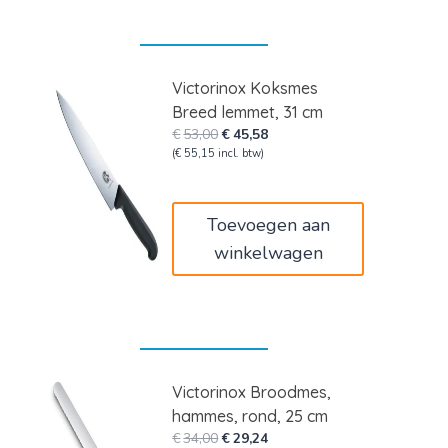
Victorinox Koksmes
Breed lemmet, 31 cm
Oorspronkelijke
Huidige
€
53,00
€
45,58
prijs
prijs
(
€
55,15
incl. btw)
was:
is:
€53,00.
€45,58.
Toevoegen aan
winkelwagen
Victorinox Broodmes,
hammes, rond, 25 cm
Oorspronkelijke
Huidige
€
34,00
€
29,24