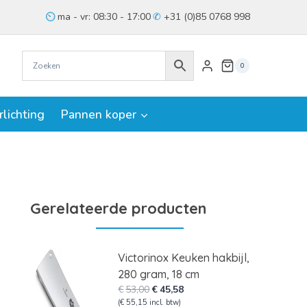
ma - vr: 08:30 - 17:00
+31 (0)85 0768 998
0
rlichting
Pannen koper
Gerelateerde producten
Victorinox Keuken hakbijl,
280 gram, 18 cm
Oorspronkelijke
Huidige
€
53,00
€
45,58
prijs
prijs
(
€
55,15
incl. btw)