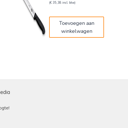
prijs
prijs
(
€
35,38
incl. btw)
was:
is:
€34,00.
€29,24.
Toevoegen aan
winkelwagen
media
ogte!