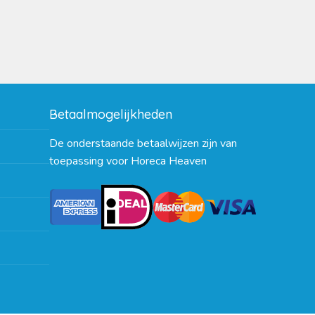
Betaalmogelijkheden
De onderstaande betaalwijzen zijn van
toepassing voor Horeca Heaven