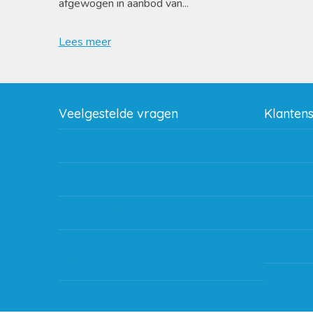
afgewogen in aanbod van...
Lees meer
Veelgestelde vragen
Klanten
Wat zijn de verzendkosten?
Betaalme
Gebruik van kortingscode
Bestellin
Hoeveel garantie zit er op producten?
Verzendin
Waar kan ik terecht met een opmerking,
Storingen
vraag of klacht?
Subsidie 
Kan ik leasen?