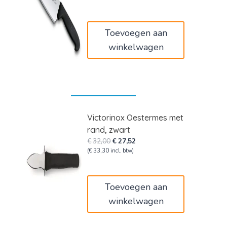
was:
is:
€53,00.
€45,58.
Toevoegen aan
winkelwagen
Victorinox Oestermes met
rand, zwart
Oorspronkelijke
Huidige
€
32,00
€
27,52
prijs
prijs
(
€
33,30
incl. btw)
was:
is:
€32,00.
€27,52.
Toevoegen aan
winkelwagen