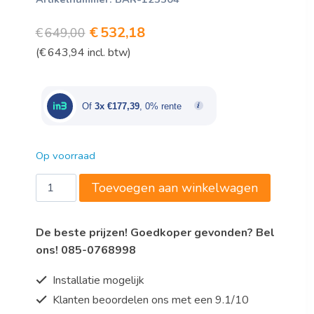
Oorspronkelijke
Huidige
€
532,18
€
649,00
(
€
643,94
incl. btw)
prijs
prijs
was:
is:
€649,00.
€532,18.
Of
3x €177,39
, 0% rente
Op voorraad
Dienbladgeleider,
Toevoegen aan winkelwagen
1
stuk,
De beste prijzen! Goedkoper gevonden? Bel
6x
ons! 085-0768998
1/1
GN
Installatie mogelijk
aantal
Klanten beoordelen ons met een 9.1/10