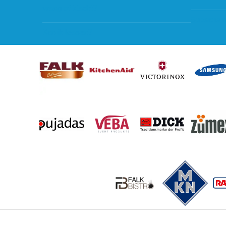
vraag of klacht?
Subsidie 
Kan ik leasen?