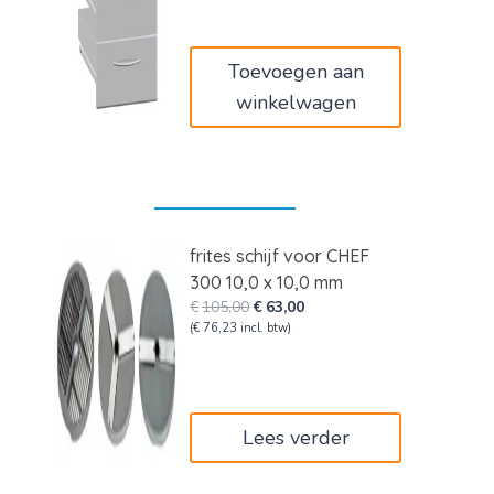
was:
is:
€1.359,00.
€1.114,38.
Toevoegen aan
winkelwagen
frites schijf voor CHEF
300 10,0 x 10,0 mm
Oorspronkelijke
Huidige
€
105,00
€
63,00
prijs
prijs
(
€
76,23
incl. btw)
was:
is:
€105,00.
€63,00.
Lees verder