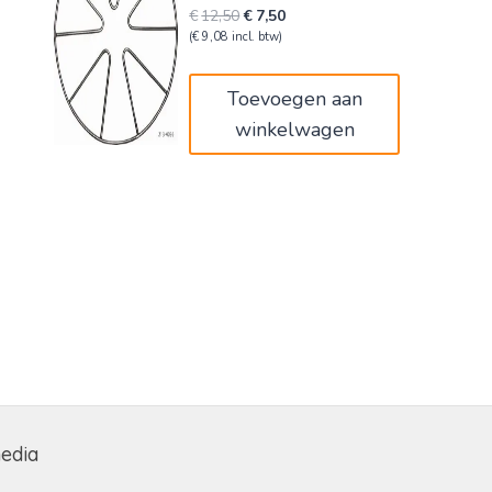
Oorspronkelijke
Huidige
€
12,50
€
7,50
prijs
prijs
(
€
9,08
incl. btw)
was:
is:
€12,50.
€7,50.
Toevoegen aan
winkelwagen
media