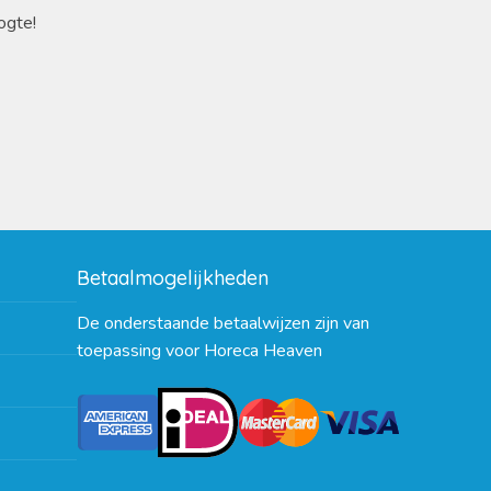
ogte!
Betaalmogelijkheden
De onderstaande betaalwijzen zijn van
toepassing voor Horeca Heaven