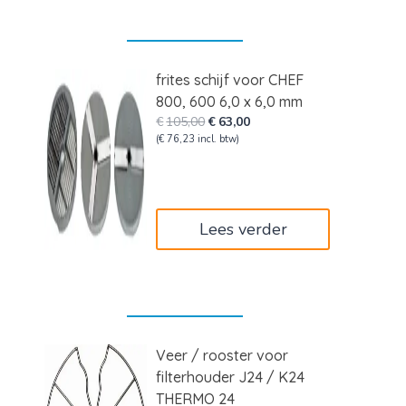
frites schijf voor CHEF
800, 600 6,0 x 6,0 mm
Oorspronkelijke
Huidige
€
105,00
€
63,00
prijs
prijs
(
€
76,23
incl. btw)
was:
is:
€105,00.
€63,00.
Lees verder
Veer / rooster voor
filterhouder J24 / K24
THERMO 24