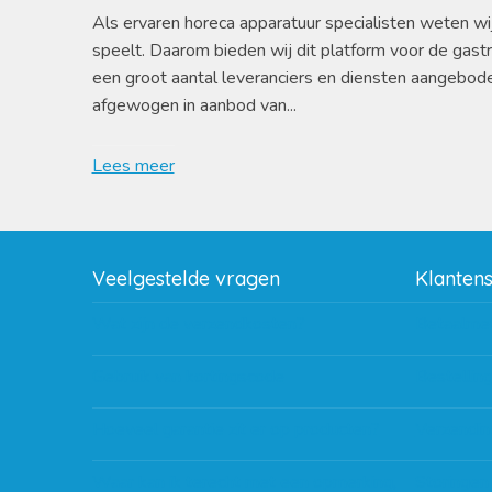
Als ervaren horeca apparatuur specialisten weten wi
speelt. Daarom bieden wij dit platform voor de gast
een groot aantal leveranciers en diensten aangebod
afgewogen in aanbod van...
Lees meer
Veelgestelde vragen
Klanten
Wat zijn de verzendkosten?
Betaalme
Gebruik van kortingscode
Bestellin
Hoeveel garantie zit er op producten?
Verzendin
Waar kan ik terecht met een opmerking,
Storingen