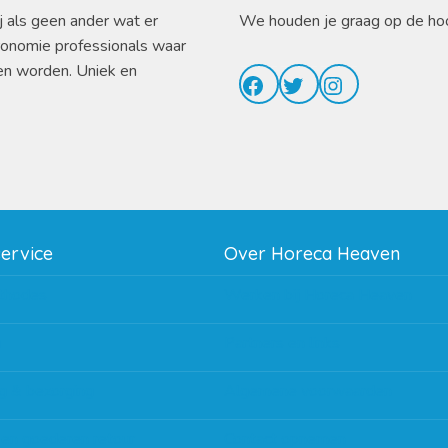
j als geen ander wat er
We houden je graag op de ho
ronomie professionals waar
en worden. Uniek en
Facebook
Twitter
Instagram
service
Over Horeca Heaven
thodes
Werken bij Horeca Heaven
g
Partners en links
g & bezorging
Algemene voorwaarden
 en goederen retour
Contact opnemen