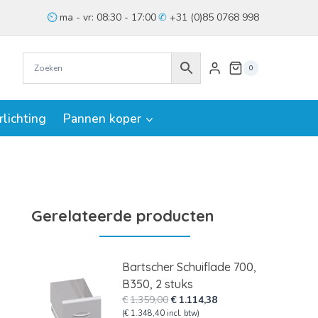
ma - vr: 08:30 - 17:00
+31 (0)85 0768 998
0
rlichting
Pannen koper
Gerelateerde producten
Bartscher Schuiflade 700,
B350, 2 stuks
Oorspronkelijke
Huidige
€
1.359,00
€
1.114,38
prijs
prijs
(
€
1.348,40
incl. btw)