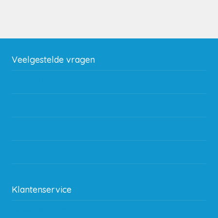
Veelgestelde vragen
Wat zijn de verzendkosten?
Gebruik van kortingscode
Hoeveel garantie zit er op producten?
Waar kan ik terecht met een opmerking, vraag of klacht?
Kan ik leasen?
Klantenservice
Betaalmethodes