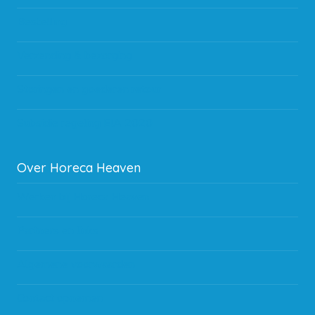
Bestelling
Verzending & bezorging
Storingen en goederen retour
Subsidie regeling EIA 2020
Over Horeca Heaven
Werken bij Horeca Heaven
Partners en links
Algemene voorwaarden
Contact opnemen