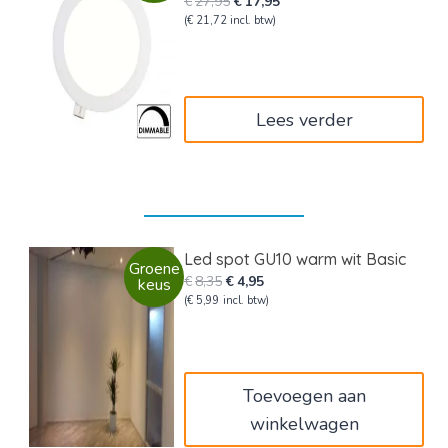
Oorspronkelijke
Huidige
€
27,95
€
17,95
prijs
prijs
(
€
21,72
incl. btw)
was:
is:
€27,95.
€17,95.
Lees verder
Led spot GU10 warm wit Basic
Groene
Oorspronkelijke
Huidige
€
8,35
€
4,95
keus
prijs
prijs
(
€
5,99
incl. btw)
was:
is:
€8,35.
€4,95.
Toevoegen aan
winkelwagen