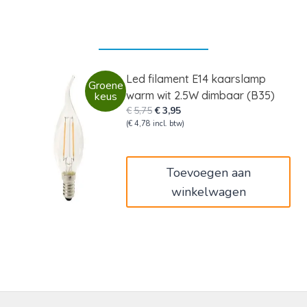
Led filament E14 kaarslamp
Groene
warm wit 2.5W dimbaar (B35)
keus
Oorspronkelijke
Huidige
€
5,75
€
3,95
prijs
prijs
(
€
4,78
incl. btw)
was:
is:
€5,75.
€3,95.
Toevoegen aan
winkelwagen