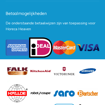
Blog
Betaalmogelijkheden
De onderstaande betaalwijzen zijn van toepassing voor
Horeca Heaven