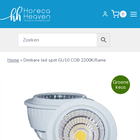
Doorgaan
naar
0
inhoud
Home
»
Dimbare led spot GU10 COB 2200K/flame
Groene
keus