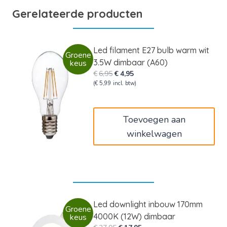
Gerelateerde producten
Led filament E27 bulb warm wit
Groene
3.5W dimbaar (A60)
keus
Oorspronkelijke
Huidige
€
6,95
€
4,95
prijs
prijs
(
€
5,99
incl. btw)
was:
is:
€6,95.
€4,95.
Toevoegen aan
winkelwagen
Led downlight inbouw 170mm
Groene
4000K (12W) dimbaar
keus