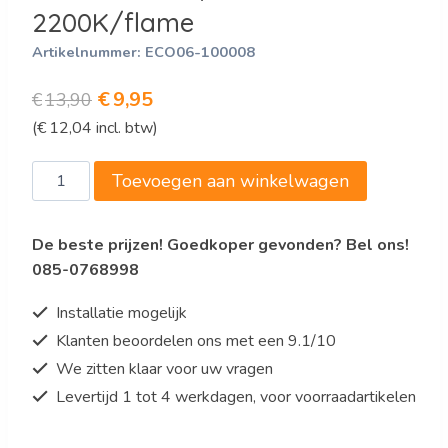
2200K/flame
Artikelnummer:
ECO06-100008
Oorspronkelijke
Huidige
€
9,95
€
13,90
(
€
12,04
incl. btw)
prijs
prijs
was:
is:
Dimbare
Toevoegen aan winkelwagen
€13,90.
€9,95.
led
spot
De beste prijzen! Goedkoper gevonden? Bel ons!
GU10
085-0768998
COB
2200K/flame
Installatie mogelijk
aantal
Klanten beoordelen ons met een 9.1/10
We zitten klaar voor uw vragen
Levertijd 1 tot 4 werkdagen, voor voorraadartikelen