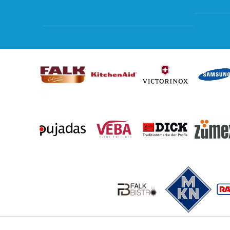
vraag of klacht?
Subsidie 
Kan ik leasen?