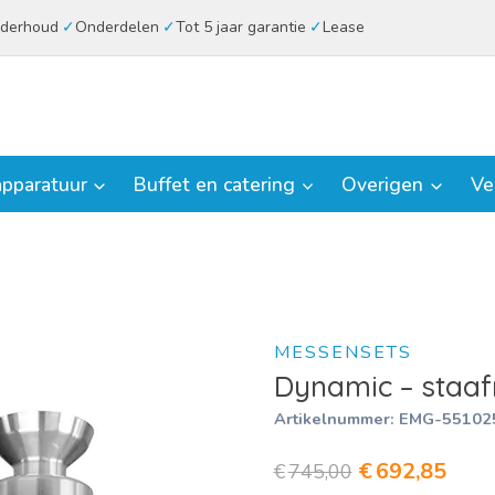
derhoud
Onderdelen
Tot 5 jaar garantie
Lease
pparatuur
Buffet en catering
Overigen
Ve
MESSENSETS
Dynamic – staaf
Artikelnummer:
EMG-55102
Oorspronkeli
Huid
€
692,85
€
745,00