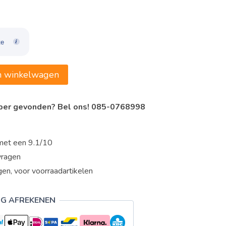
,85.
te
n winkelwagen
oper gevonden? Bel ons! 085-0768998
met een 9.1/10
vragen
en, voor voorraadartikelen
IG AFREKENEN