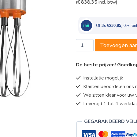
(
€
838,35
incl. btw)
prijs
prijs
was:
is:
€745,00.
€692
Of
3x €230,95
, 0% ren
Dynamic
Toevoegen aa
-
staafmixer
De beste prijzen! Goedk
|23cm|
combi
Installatie mogelijk
aantal
Klanten beoordelen ons 
We zitten klaar voor uw 
Levertijd 1 tot 4 werkdag
GEGARANDEERD VEIL