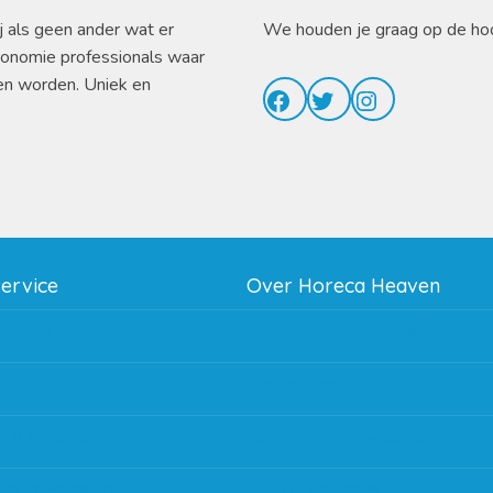
j als geen ander wat er
We houden je graag op de ho
ronomie professionals waar
en worden. Uniek en
Facebook
Twitter
Instagram
service
Over Horeca Heaven
thodes
Werken bij Horeca Heaven
g
Partners en links
g & bezorging
Algemene voorwaarden
 en goederen retour
Contact opnemen