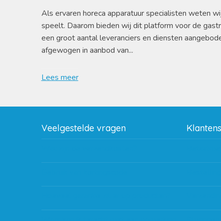
Als ervaren horeca apparatuur specialisten weten wi
speelt. Daarom bieden wij dit platform voor de gast
een groot aantal leveranciers en diensten aangebod
afgewogen in aanbod van...
Lees meer
Veelgestelde vragen
Klanten
Wat zijn de verzendkosten?
Betaalme
Gebruik van kortingscode
Bestellin
Hoeveel garantie zit er op producten?
Verzendin
Waar kan ik terecht met een opmerking,
Storingen