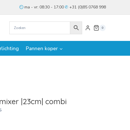
ma - vr: 08:30 - 17:00
+31 (0)85 0768 998
0
rlichting
Pannen koper
mixer |23cm| combi
5
jke
ige