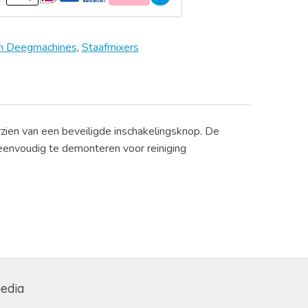
en Deegmachines
,
Staafmixers
ien van een beveiligde inschakelingsknop. De
 eenvoudig te demonteren voor reiniging
media