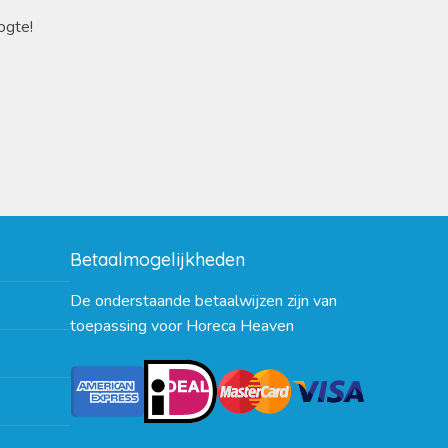
ogte!
Betaalmogelijkheden
De onderstaande betaalwijzen zijn van
toepassing voor Horeca Heaven