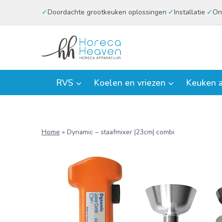
Doorgaan
Doordachte grootkeuken oplossingen
Installatie
On
naar
inhoud
RVS
Koelen en vriezen
Keuken a
Home
»
Dynamic – staafmixer |23cm| combi