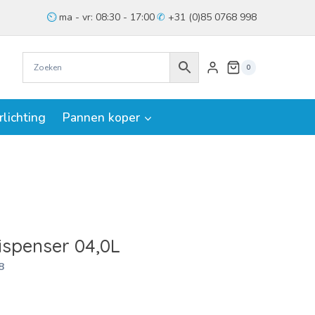
ma - vr: 08:30 - 17:00
+31 (0)85 0768 998
0
rlichting
Pannen koper
ispenser 04,0L
8
jke
ige