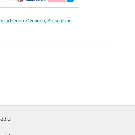
odigdheden
,
Overigen
,
Presentatie
media