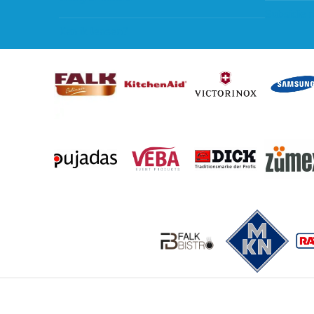
Subsidie 
Kan ik leasen?