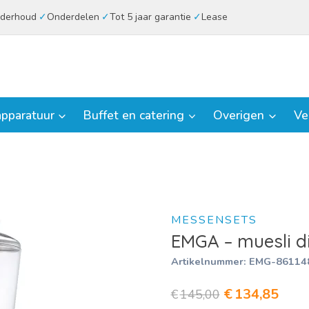
derhoud
Onderdelen
Tot 5 jaar garantie
Lease
pparatuur
Buffet en catering
Overigen
Ve
MESSENSETS
EMGA – muesli d
Artikelnummer:
EMG-86114
Oorspronkeli
Huid
€
134,85
€
145,00