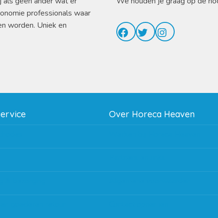
j als geen ander wat er
We houden je graag op de ho
ronomie professionals waar
en worden. Uniek en
Facebook
Twitter
Instagram
service
Over Horeca Heaven
thodes
Werken bij Horeca Heaven
g
Partners en links
g & bezorging
Algemene voorwaarden
 en goederen retour
Contact opnemen