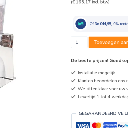
(
€
163,17
incl. btw)
prijs
prijs
was:
is:
€145,00.
€134
Of
3x €44,95
, 0% rent
EMGA
Toevoegen aa
-
muesli
De beste prijzen! Goedk
dispenser
04,0L
Installatie mogelijk
aantal
Klanten beoordelen ons 
We zitten klaar voor uw 
Levertijd 1 tot 4 werkdag
GEGARANDEERD VEIL