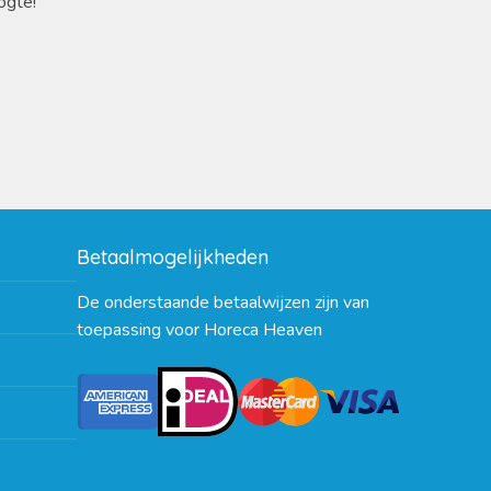
ogte!
Betaalmogelijkheden
De onderstaande betaalwijzen zijn van
toepassing voor Horeca Heaven