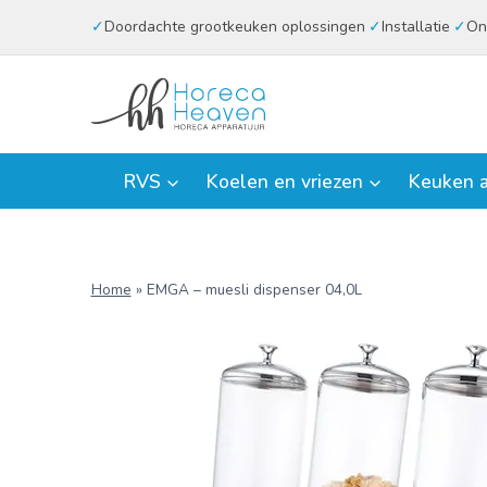
Doorgaan
Doordachte grootkeuken oplossingen
Installatie
On
naar
inhoud
RVS
Koelen en vriezen
Keuken a
Home
»
EMGA – muesli dispenser 04,0L