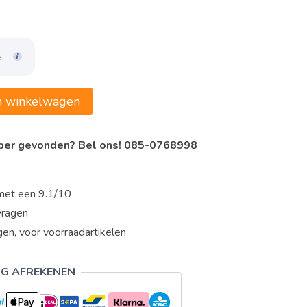
,85.
e
n winkelwagen
oper gevonden? Bel ons! 085-0768998
met een 9.1/10
vragen
en, voor voorraadartikelen
IG AFREKENEN