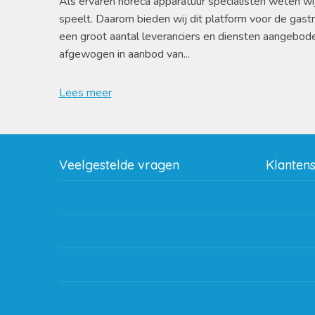
Als ervaren horeca apparatuur specialisten weten wi
speelt. Daarom bieden wij dit platform voor de gast
een groot aantal leveranciers en diensten aangebod
afgewogen in aanbod van...
Lees meer
Veelgestelde vragen
Klanten
Wat zijn de verzendkosten?
Betaalme
Gebruik van kortingscode
Bestellin
Hoeveel garantie zit er op producten?
Verzendin
Waar kan ik terecht met een opmerking,
Storingen
vraag of klacht?