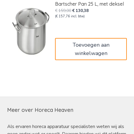
Bartscher Pan 25 L, met deksel
Oorspronkelijke
Huidige
€
159,00
€
130,38
prijs
prijs
(
€
157,76
incl. btw)
was:
is:
€159,00.
€130,38.
Toevoegen aan
winkelwagen
Meer over Horeca Heaven
Als ervaren horeca apparatuur specialisten weten wij als