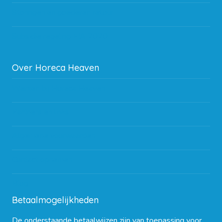
Storingen en goederen retour
Subsidie regeling EIA 2020
Over Horeca Heaven
Werken bij Horeca Heaven
Partners en links
Algemene voorwaarden
Contact opnemen
Blog
Betaalmogelijkheden
De onderstaande betaalwijzen zijn van toepassing voor