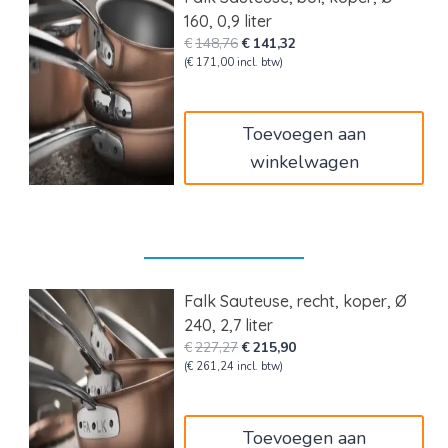
160, 0,9 liter
Oorspronkelijke
Huidige
€
148,76
€
141,32
prijs
prijs
(
€
171,00
incl. btw)
was:
is:
€148,76.
€141,32.
Toevoegen aan
winkelwagen
Falk Sauteuse, recht, koper, Ø
240, 2,7 liter
Oorspronkelijke
Huidige
€
227,27
€
215,90
prijs
prijs
(
€
261,24
incl. btw)
was:
is:
€227,27.
€215,90.
Toevoegen aan