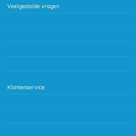
Veelgestelde vragen
Wat zijn de verzendkosten?
Gebruik van kortingscode
Hoeveel garantie zit er op producten?
Waar kan ik terecht met een opmerking, vraag of klacht?
Kan ik leasen?
Klantenservice
Betaalmethodes
Bestelling
Verzending & bezorging