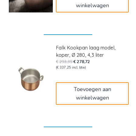
winkelwagen
Falk Kookpan laag model,
koper, Ø 280, 4,3 liter
Oorspronkelijke
Huidige
€
293,39
€
278,72
prijs
prijs
(
€
337,25
incl. btw)
was:
is:
€293,39.
€278,72.
Toevoegen aan
winkelwagen