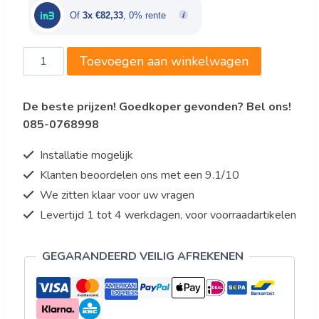
€259,00.
€247,00.
Of
3x €82,33
, 0% rente
Falk
Toevoegen aan winkelwagen
Bakpan,
inductie/gas/electra,
De beste prijzen! Goedkoper gevonden? Bel ons!
koperkern,
085-0768998
Ø
320
Installatie mogelijk
aantal
Klanten beoordelen ons met een 9.1/10
We zitten klaar voor uw vragen
Levertijd 1 tot 4 werkdagen, voor voorraadartikelen
GEGARANDEERD VEILIG AFREKENEN