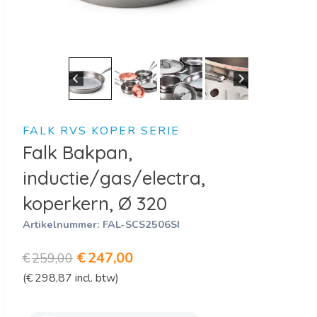
FALK RVS KOPER SERIE
Falk Bakpan,
inductie/gas/electra,
koperkern, Ø 320
Artikelnummer:
FAL-SCS2506SI
Oorspronkelijke
Huidige
€
247,00
€
259,00
(
€
298,87
incl. btw)
prijs
prijs
was:
is: