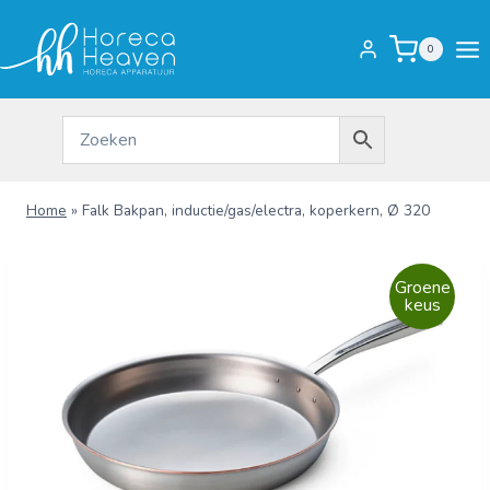
Doorgaan
naar
0
inhoud
Home
»
Falk Bakpan, inductie/gas/electra, koperkern, Ø 320
Groene
keus