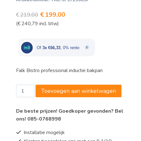
Oorspronkelijke
Huidige
€
199,00
€
219,00
(
€
240,79
incl. btw)
prijs
prijs
was:
is:
€219,00.
€199,00.
Of
3x €66,33
, 0% rente
Falk Bistro professional inductie bakpan
Falk
Toevoegen aan winkelwagen
Bistro
Bakpan,
De beste prijzen! Goedkoper gevonden? Bel
inductie,
ons! 085-0768998
koperkern,
Ø
Installatie mogelijk
320