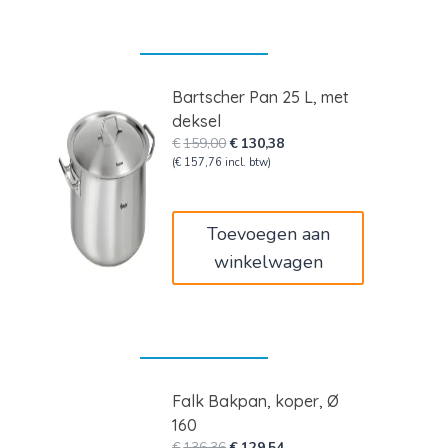
Bartscher Pan 25 L, met
deksel
Oorspronkelijke
Huidige
€
159,00
€
130,38
prijs
prijs
(
€
157,76
incl. btw)
was:
is:
€159,00.
€130,38.
Toevoegen aan
winkelwagen
Falk Bakpan, koper, Ø
160
Oorspronkelijke
Huidige
€
136,36
€
129,54