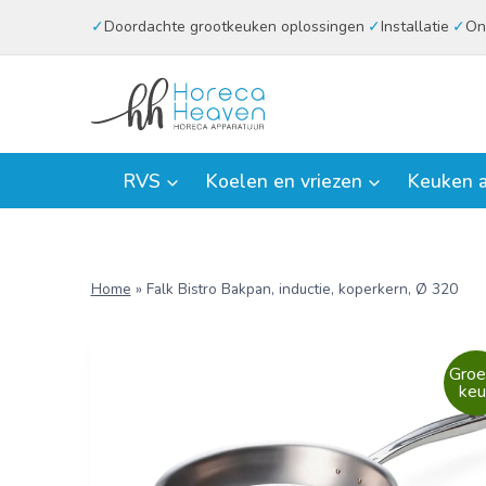
Doorgaan
Doordachte grootkeuken oplossingen
Installatie
On
naar
inhoud
RVS
Koelen en vriezen
Keuken a
Home
»
Falk Bistro Bakpan, inductie, koperkern, Ø 320
Groe
keu