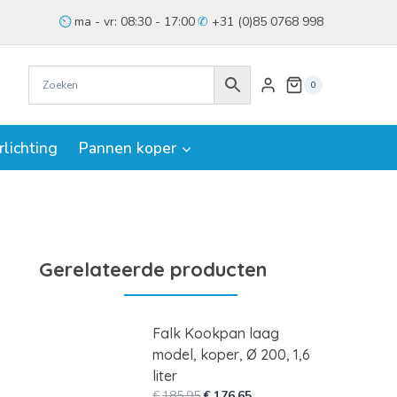
ma - vr: 08:30 - 17:00
+31 (0)85 0768 998
0
rlichting
Pannen koper
Gerelateerde producten
Falk Kookpan laag
model, koper, Ø 200, 1,6
liter
Oorspronkelijke
Huidige
€
185,95
€
176,65