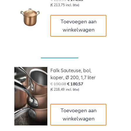
prijs
prijs
(
€
213,75
incl. btw)
was:
is:
€185,95.
€176,65.
Toevoegen aan
winkelwagen
Falk Sauteuse, bol,
koper, Ø 200, 1,7 liter
Oorspronkelijke
Huidige
€
190,08
€
180,57
prijs
prijs
(
€
218,49
incl. btw)
was:
is:
€190,08.
€180,57.
Toevoegen aan
winkelwagen