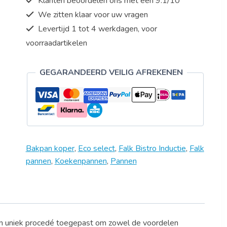
Klanten beoordelen ons met een 9.1/10
aantal
We zitten klaar voor uw vragen
Levertijd 1 tot 4 werkdagen, voor
voorraadartikelen
GEGARANDEERD VEILIG AFREKENEN
Bakpan koper
,
Eco select
,
Falk Bistro Inductie
,
Falk
pannen
,
Koekenpannen
,
Pannen
een uniek procedé toegepast om zowel de voordelen