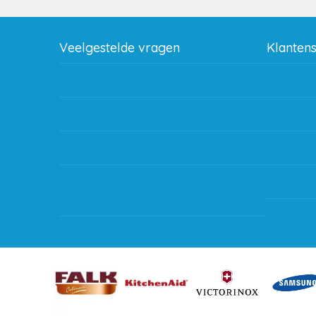
Veelgestelde vragen
Klanten
Wat zijn de verzendkosten?
Betaalme
Gebruik van kortingscode
Bestellin
Hoeveel garantie zit er op producten?
Verzendin
Waar kan ik terecht met een opmerking,
Storingen
vraag of klacht?
Subsidie 
Kan ik leasen?