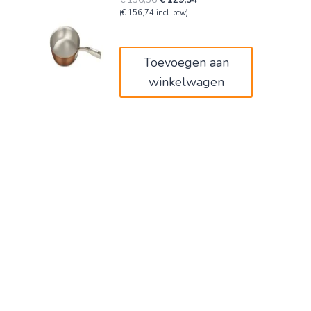
prijs
prijs
(
€
156,74
incl. btw)
was:
is:
€136,36.
€129,54.
Toevoegen aan
winkelwagen