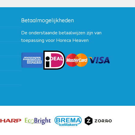
Betaalmogelijkheden
De onderstaande betaalwijzen zijn van
toepassing voor Horeca Heaven