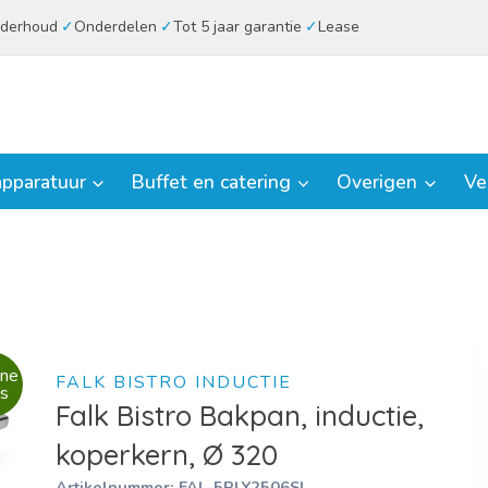
derhoud
Onderdelen
Tot 5 jaar garantie
Lease
pparatuur
Buffet en catering
Overigen
Ve
ne
FALK BISTRO INDUCTIE
s
Falk Bistro Bakpan, inductie,
koperkern, Ø 320
Artikelnummer:
FAL-5PLY2506SI