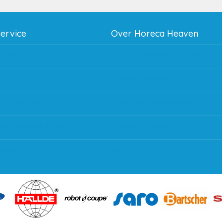
service
Over Horeca Heaven
thodes
Werken bij Horeca Heaven
g
Partners en links
g & bezorging
Algemene voorwaarden
 en goederen retour
Contact opnemen
regeling EIA 2020
Blog