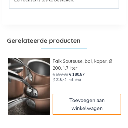
Een deksel is los te bestellen.
Gerelateerde producten
Falk Sauteuse, bol, koper, Ø
200, 1,7 liter
Oorspronkelijke
Huidige
€
190,08
€
180,57
prijs
prijs
(
€
218,49
incl. btw)
was:
is:
€190,08.
€180,57.
Toevoegen aan
winkelwagen