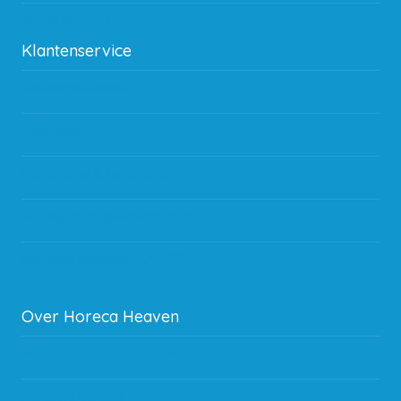
Kan ik leasen?
Klantenservice
Betaalmethodes
Bestelling
Verzending & bezorging
Storingen en goederen retour
Subsidie regeling EIA 2020
Over Horeca Heaven
Werken bij Horeca Heaven
Partners en links