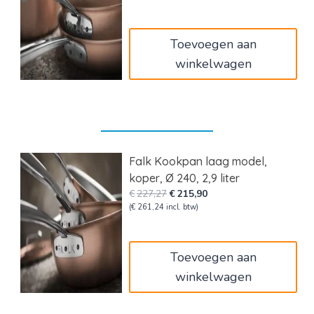
was:
is:
€475,21.
€451,44.
Toevoegen aan
winkelwagen
Falk Kookpan laag model,
koper, Ø 240, 2,9 liter
Oorspronkelijke
Huidige
€
227,27
€
215,90
prijs
prijs
(
€
261,24
incl. btw)
was:
is:
€227,27.
€215,90.
Toevoegen aan
winkelwagen