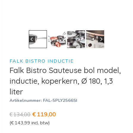
FALK BISTRO INDUCTIE
Falk Bistro Sauteuse bol model,
inductie, koperkern, Ø 180, 1,3
liter
Artikelnummer:
FAL-5PLY2566SI
Oorspronkelijke
Huidige
€
119,00
€
134,00
(
€
143,99
incl. btw)
prijs
prijs