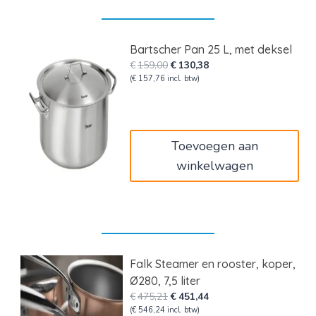
Bartscher Pan 25 L, met deksel
Oorspronkelijke
Huidige
€
159,00
€
130,38
prijs
prijs
(
€
157,76
incl. btw)
was:
is:
€159,00.
€130,38.
Toevoegen aan
winkelwagen
Falk Steamer en rooster, koper,
Ø280, 7,5 liter
Oorspronkelijke
Huidige
€
475,21
€
451,44
prijs
prijs
(
€
546,24
incl. btw)