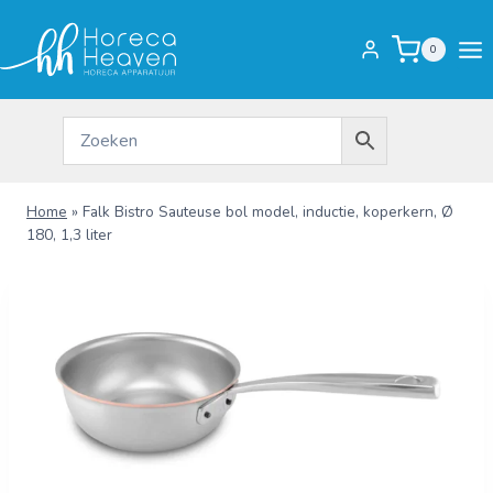
Doorgaan
naar
0
inhoud
Home
»
Falk Bistro Sauteuse bol model, inductie, koperkern, Ø
180, 1,3 liter