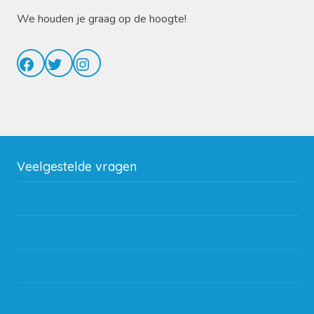
We houden je graag op de hoogte!
Facebook
Twitter
Instagram
Veelgestelde vragen
Wat zijn de verzendkosten?
Gebruik van kortingscode
Hoeveel garantie zit er op producten?
Waar kan ik terecht met een opmerking, vraag of klacht?