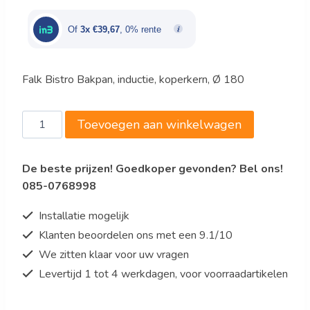
was:
is:
€134,00.
€119,00.
Of
3x €39,67
, 0% rente
Falk Bistro Bakpan, inductie, koperkern, Ø 180
Falk
Toevoegen aan winkelwagen
Bistro
Sauteuse
De beste prijzen! Goedkoper gevonden? Bel ons!
bol
085-0768998
model,
inductie,
Installatie mogelijk
koperkern,
Klanten beoordelen ons met een 9.1/10
Ø
We zitten klaar voor uw vragen
180,
1,3
Levertijd 1 tot 4 werkdagen, voor voorraadartikelen
liter
aantal