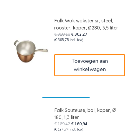
Falk Wok wokster sr, steel,
rooster, koper, Ø280, 3,5 liter
Oorspronkelijke
Huidige
€
318,18
€
302,27
prijs
prijs
(
€
365,75
incl. btw)
was:
is:
€318,18.
€302,27.
Toevoegen aan
winkelwagen
Falk Sauteuse, bol, koper, Ø
180, 1,3 liter
Oorspronkelijke
Huidige
€
169,42
€
160,94
prijs
prijs
(
€
194,74
incl. btw)