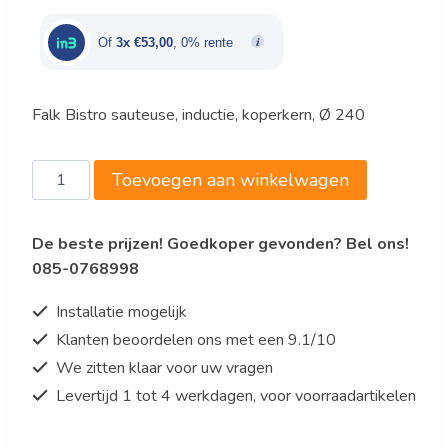
was:
is:
€175,00.
€159,00.
Of
3x €53,00
, 0% rente
Falk Bistro sauteuse, inductie, koperkern, Ø 240
Falk
Toevoegen aan winkelwagen
Bistro
Sauteuse
De beste prijzen! Goedkoper gevonden? Bel ons!
recht
085-0768998
model,
inductie,
Installatie mogelijk
koperkern,
Klanten beoordelen ons met een 9.1/10
Ø
We zitten klaar voor uw vragen
240,
2,9
Levertijd 1 tot 4 werkdagen, voor voorraadartikelen
liter
aantal