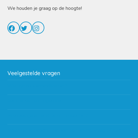
We houden je graag op de hoogte!
Facebook
Twitter
Instagram
Veelgestelde vragen
Wat zijn de verzendkosten?
Gebruik van kortingscode
Hoeveel garantie zit er op producten?
Waar kan ik terecht met een opmerking, vraag of klacht?