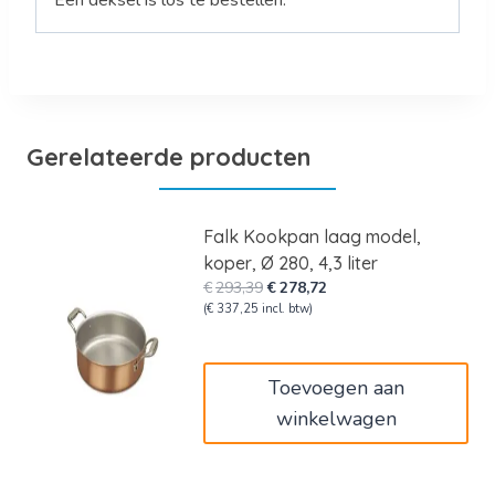
Een deksel is los te bestellen.
Gerelateerde producten
Falk Kookpan laag model,
koper, Ø 280, 4,3 liter
Oorspronkelijke
Huidige
€
293,39
€
278,72
prijs
prijs
(
€
337,25
incl. btw)
was:
is:
€293,39.
€278,72.
Toevoegen aan
winkelwagen