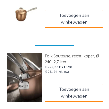
was:
is:
€169,42.
€160,94.
Toevoegen aan
winkelwagen
Falk Sauteuse, recht, koper, Ø
240, 2,7 liter
Oorspronkelijke
Huidige
€
227,27
€
215,90
prijs
prijs
(
€
261,24
incl. btw)
was:
is:
€227,27.
€215,90.
Toevoegen aan
winkelwagen