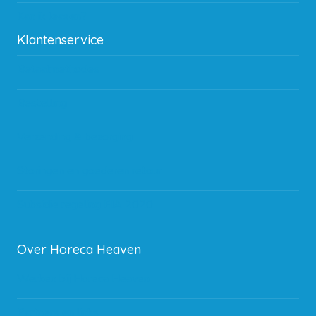
Kan ik leasen?
Klantenservice
Betaalmethodes
Bestelling
Verzending & bezorging
Storingen en goederen retour
Subsidie regeling EIA 2020
Over Horeca Heaven
Werken bij Horeca Heaven
Partners en links