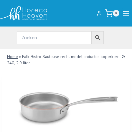
Doorgaan
naar
0
inhoud
Home
»
Falk Bistro Sauteuse recht model, inductie, koperkern, Ø
240, 2,9 liter