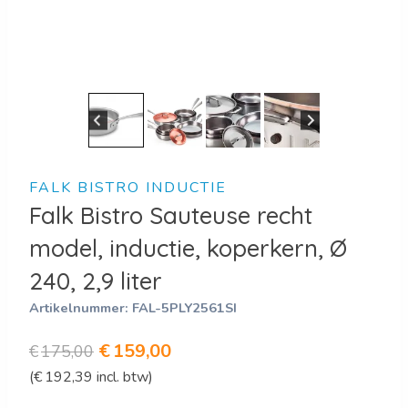
FALK BISTRO INDUCTIE
Falk Bistro Sauteuse recht
model, inductie, koperkern, Ø
240, 2,9 liter
Artikelnummer:
FAL-5PLY2561SI
Oorspronkelijke
Huidige
€
159,00
€
175,00
(
€
192,39
incl. btw)
prijs
prijs