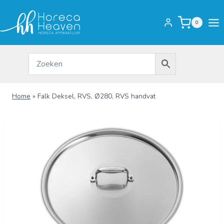
Doorgaan
naar
0
inhoud
Home
»
Falk Deksel, RVS, Ø280, RVS handvat