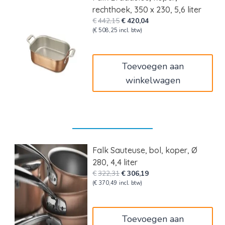
rechthoek, 350 x 230, 5,6 liter
Oorspronkelijke
Huidige
€
442,15
€
420,04
prijs
prijs
(
€
508,25
incl. btw)
was:
is:
€442,15.
€420,04.
Toevoegen aan
winkelwagen
Falk Sauteuse, bol, koper, Ø
280, 4,4 liter
Oorspronkelijke
Huidige
€
322,31
€
306,19
prijs
prijs
(
€
370,49
incl. btw)
was:
is:
€322,31.
€306,19.
Toevoegen aan