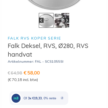
FALK RVS KOPER SERIE
Falk Deksel, RVS, Ø280, RVS
handvat
Artikelnummer:
FAL - SCS1055SI
Oorspronkelijke
Huidige
€
58,00
€
64,98
(
€
70,18
incl. btw)
prijs
prijs
was:
is:
€64,98.
€58,00.
Of
3x €19,33
, 0% rente