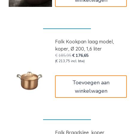
Falk Kookpan laag model,
koper, Ø 200, 1,6 liter
Oorspronkelijke
Huidige
€
185,95
€
176,65
prijs
prijs
(
€
213,75
incl. btw)
was:
is:
€185,95.
€176,65.
Toevoegen aan
winkelwagen
Falk Braadslee, koper,