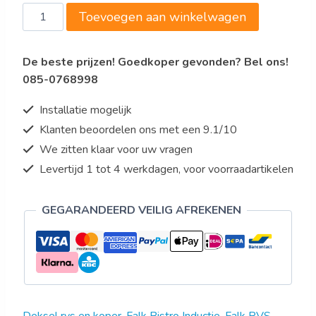
Falk
Toevoegen aan winkelwagen
Deksel,
RVS,
De beste prijzen! Goedkoper gevonden? Bel ons!
Ø280,
085-0768998
RVS
handvat
Installatie mogelijk
aantal
Klanten beoordelen ons met een 9.1/10
We zitten klaar voor uw vragen
Levertijd 1 tot 4 werkdagen, voor voorraadartikelen
GEGARANDEERD VEILIG AFREKENEN
Deksel rvs en koper
,
Falk Bistro Inductie
,
Falk RVS