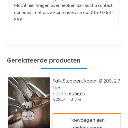
Mocht hier vragen over hebben dan kunt u contact
opnemen met onze klantenservice op 085-0768-
998
Gerelateerde producten
Falk Steelpan, koper, Ø 200, 2,7
liter
Oorspronkelijke
Huidige
€
219,01
€
208,05
prijs
prijs
(
€
251,74
incl. btw)
was:
is:
€219,01.
€208,05.
Toevoegen aan
winkelwagen