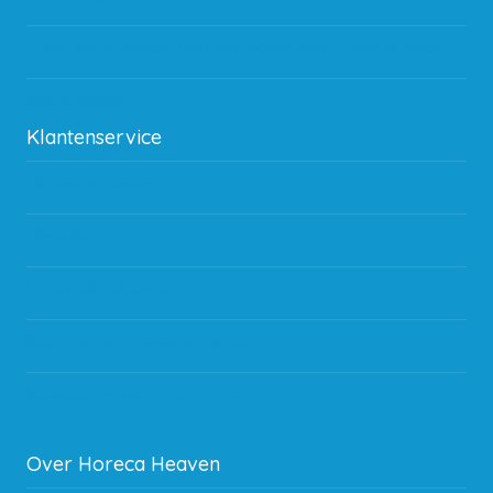
Waar kan ik terecht met een opmerking, vraag of klacht?
Kan ik leasen?
Klantenservice
Betaalmethodes
Bestelling
Verzending & bezorging
Storingen en goederen retour
Subsidie regeling EIA 2020
Over Horeca Heaven