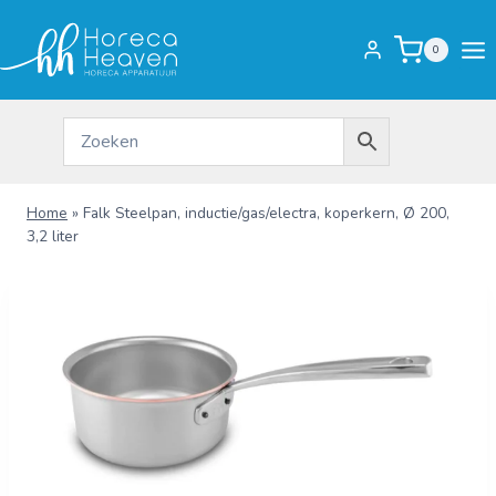
Doorgaan
naar
0
inhoud
Home
»
Falk Steelpan, inductie/gas/electra, koperkern, Ø 200,
3,2 liter