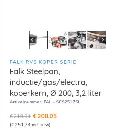
FALK RVS KOPER SERIE
Falk Steelpan,
inductie/gas/electra,
koperkern, Ø 200, 3,2 liter
Artikelnummer:
FAL - SCS2517SI
Oorspronkelijke
Huidige
€
208,05
€
219,01
(
€
251,74
incl. btw)
prijs
prijs