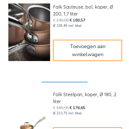
Falk Sauteuse, bol, koper, Ø
200, 1,7 liter
Oorspronkelijke
Huidige
€
190,08
€
180,57
prijs
prijs
(
€
218,49
incl. btw)
was:
is:
€190,08.
€180,57.
Toevoegen aan
winkelwagen
Falk Steelpan, koper, Ø 180, 2
liter
Oorspronkelijke
Huidige
€
185,95
€
176,65
prijs
prijs
(
€
213,75
incl. btw)
was:
is:
€185,95.
€176,65.