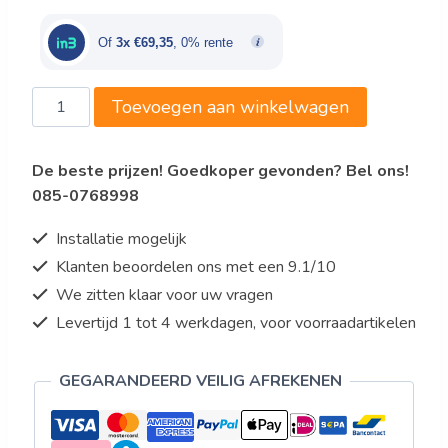
was:
is:
€219,01.
€208,05.
Of
3x €69,35
, 0% rente
Falk
Toevoegen aan winkelwagen
Steelpan,
inductie/gas/electra,
De beste prijzen! Goedkoper gevonden? Bel ons!
koperkern,
085-0768998
Ø
200,
Installatie mogelijk
3,2
Klanten beoordelen ons met een 9.1/10
liter
We zitten klaar voor uw vragen
aantal
Levertijd 1 tot 4 werkdagen, voor voorraadartikelen
GEGARANDEERD VEILIG AFREKENEN