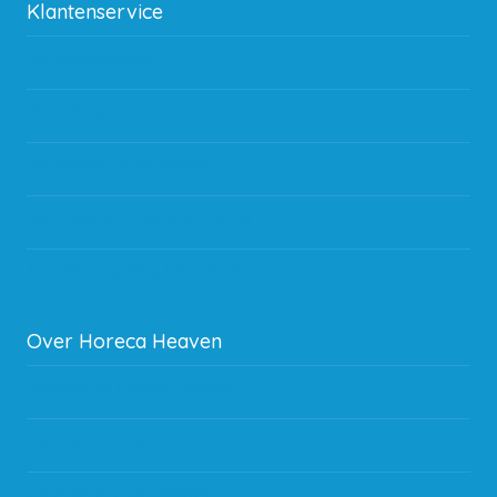
Klantenservice
Betaalmethodes
Bestelling
Verzending & bezorging
Storingen en goederen retour
Subsidie regeling EIA 2020
Over Horeca Heaven
Werken bij Horeca Heaven
Partners en links
Algemene voorwaarden