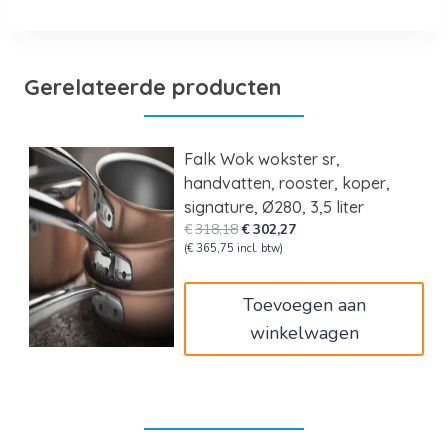
Gerelateerde producten
Falk Wok wokster sr,
handvatten, rooster, koper,
signature, Ø280, 3,5 liter
Oorspronkelijke
Huidige
€
318,18
€
302,27
prijs
prijs
(
€
365,75
incl. btw)
was:
is:
€318,18.
€302,27.
Toevoegen aan
winkelwagen