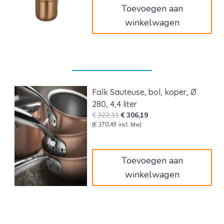
Toevoegen aan
winkelwagen
Falk Sauteuse, bol, koper, Ø
280, 4,4 liter
Oorspronkelijke
Huidige
€
322,31
€
306,19
prijs
prijs
(
€
370,49
incl. btw)
was:
is:
€322,31.
€306,19.
Toevoegen aan
winkelwagen