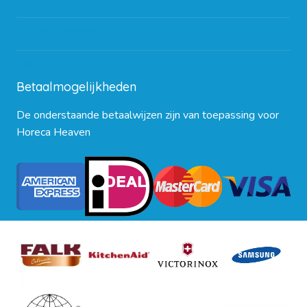
Contact opnemen
Blog
Betaalmogelijkheden
De onderstaande betaalwijzen zijn van toepassing voor
Horeca Heaven