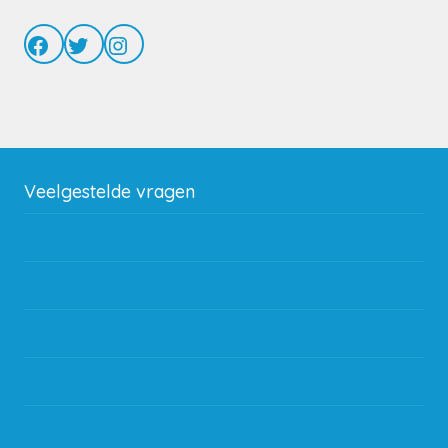
Facebook
Twitter
Instagram
Veelgestelde vragen
Wat zijn de verzendkosten?
Gebruik van kortingscode
Hoeveel garantie zit er op producten?
Waar kan ik terecht met een opmerking, vraag of klacht?
Kan ik leasen?