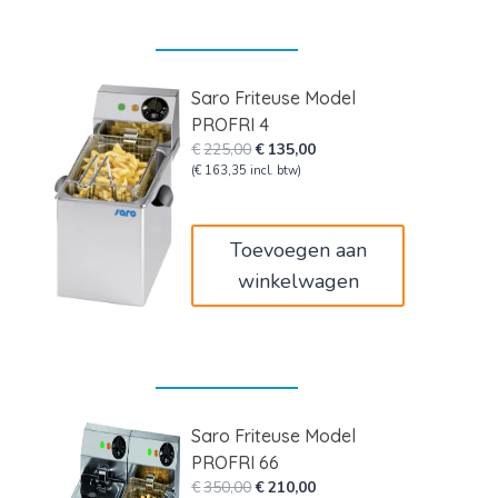
Saro Friteuse Model
PROFRI 4
Oorspronkelijke
Huidige
€
225,00
€
135,00
prijs
prijs
(
€
163,35
incl. btw)
was:
is:
€225,00.
€135,00.
Toevoegen aan
winkelwagen
Saro Friteuse Model
PROFRI 66
Oorspronkelijke
Huidige
€
350,00
€
210,00