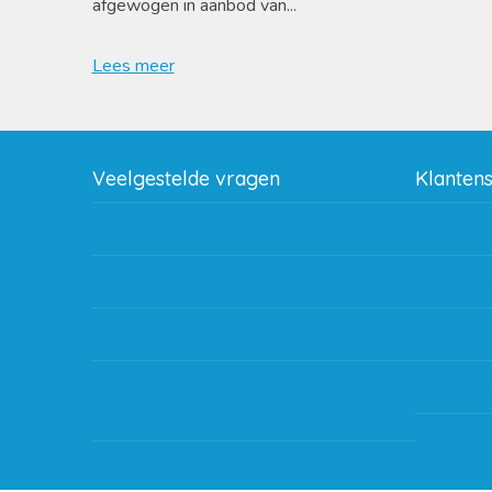
afgewogen in aanbod van...
Lees meer
Veelgestelde vragen
Klanten
Wat zijn de verzendkosten?
Betaalme
Gebruik van kortingscode
Bestellin
Hoeveel garantie zit er op producten?
Verzendin
Waar kan ik terecht met een opmerking,
Storingen
vraag of klacht?
Subsidie 
Kan ik leasen?