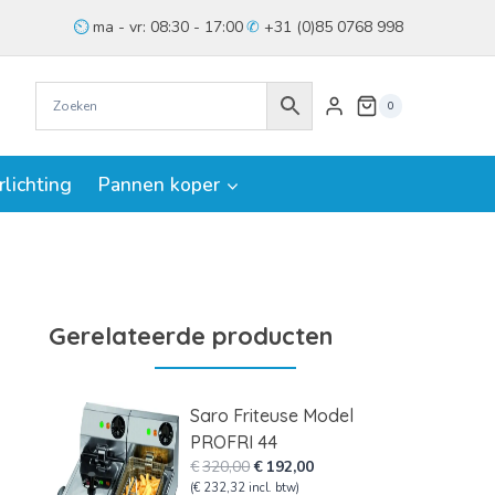
ma - vr: 08:30 - 17:00
+31 (0)85 0768 998
0
rlichting
Pannen koper
Gerelateerde producten
Saro Friteuse Model
PROFRI 44
Oorspronkelijke
Huidige
€
320,00
€
192,00
prijs
prijs
(
€
232,32
incl. btw)