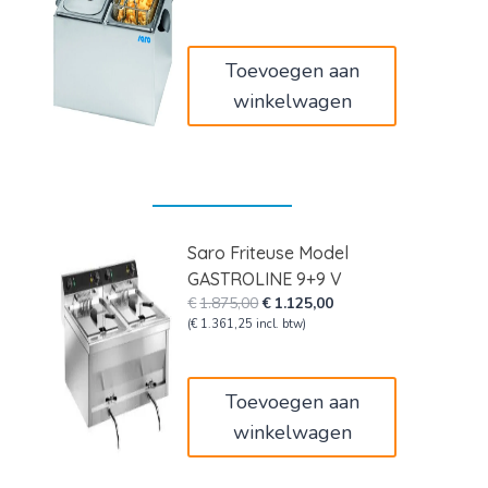
was:
is:
€320,00.
€192,00.
Toevoegen aan
winkelwagen
Saro Friteuse Model
GASTROLINE 9+9 V
Oorspronkelijke
Huidige
€
1.875,00
€
1.125,00
prijs
prijs
(
€
1.361,25
incl. btw)
was:
is:
€1.875,00.
€1.125,00.
Toevoegen aan
winkelwagen