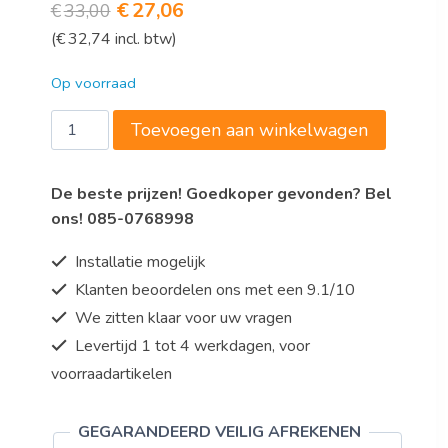
Oorspronkelijke
Huidige
€
27,06
€
33,00
(
€
32,74
incl. btw)
prijs
prijs
was:
is:
Op voorraad
€33,00.
€27,06.
Friteusekorf
Toevoegen aan winkelwagen
SNACK
4L
De beste prijzen! Goedkoper gevonden? Bel
aantal
ons! 085-0768998
Installatie mogelijk
Klanten beoordelen ons met een 9.1/10
We zitten klaar voor uw vragen
Levertijd 1 tot 4 werkdagen, voor
voorraadartikelen
GEGARANDEERD VEILIG AFREKENEN