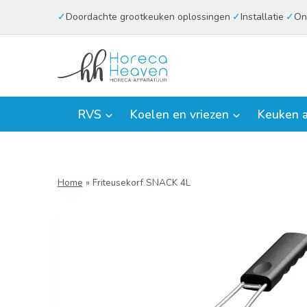
Doorgaan
Doordachte grootkeuken oplossingen
Installatie
On
naar
inhoud
RVS
Koelen en vriezen
Keuken a
Home
»
Friteusekorf SNACK 4L