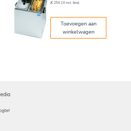
prijs
prijs
(
€
254,10
incl. btw)
was:
is:
€350,00.
€210,00.
Toevoegen aan
winkelwagen
media
ogte!