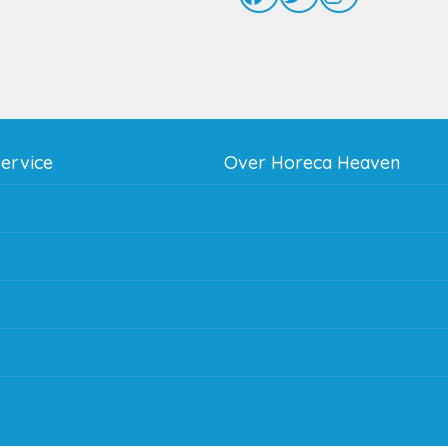
service
Over Horeca Heaven
thodes
Werken bij Horeca Heaven
g
Partners en links
g & bezorging
Algemene voorwaarden
 en goederen retour
Contact opnemen
regeling EIA 2020
Blog