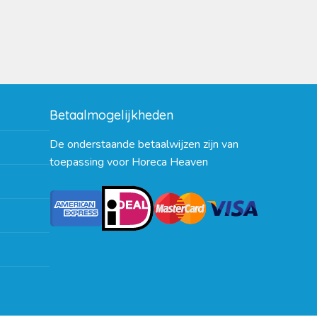
Betaalmogelijkheden
De onderstaande betaalwijzen zijn van
toepassing voor Horeca Heaven