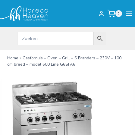
Doorgaan
naar
0
inhoud
Home
»
Gasfornuis – Oven – Grill – 6 Branders – 230V – 100
cm breed – model 600 Line G6SFA6