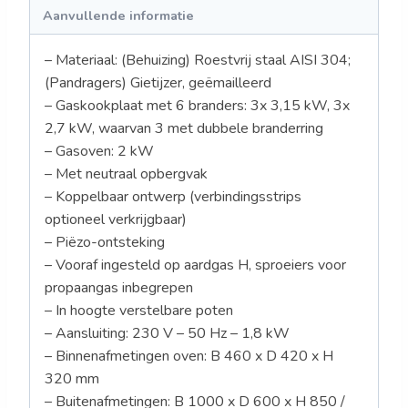
Aanvullende informatie
– Materiaal: (Behuizing) Roestvrij staal AISI 304;
(Pandragers) Gietijzer, geëmailleerd
– Gaskookplaat met 6 branders: 3x 3,15 kW, 3x
2,7 kW, waarvan 3 met dubbele branderring
– Gasoven: 2 kW
– Met neutraal opbergvak
– Koppelbaar ontwerp (verbindingsstrips
optioneel verkrijgbaar)
– Piëzo-ontsteking
– Vooraf ingesteld op aardgas H, sproeiers voor
propaangas inbegrepen
– In hoogte verstelbare poten
– Aansluiting: 230 V – 50 Hz – 1,8 kW
– Binnenafmetingen oven: B 460 x D 420 x H
320 mm
– Buitenafmetingen: B 1000 x D 600 x H 850 /