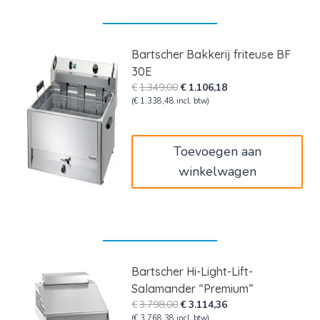
Bartscher Bakkerij friteuse BF
30E
Oorspronkelijke
Huidige
€
1.349,00
€
1.106,18
prijs
prijs
(
€
1.338,48
incl. btw)
was:
is:
€1.349,00.
€1.106,18.
Toevoegen aan
winkelwagen
Bartscher Hi-Light-Lift-
Salamander “Premium”
Oorspronkelijke
Huidige
€
3.798,00
€
3.114,36
prijs
prijs
(
€
3.768,38
incl. btw)