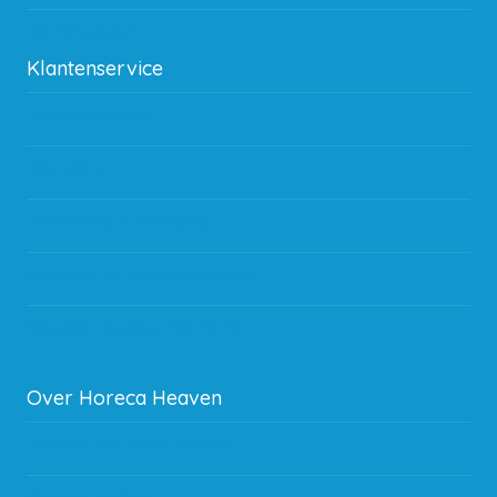
Kan ik leasen?
Klantenservice
Betaalmethodes
Bestelling
Verzending & bezorging
Storingen en goederen retour
Subsidie regeling EIA 2020
Over Horeca Heaven
Werken bij Horeca Heaven