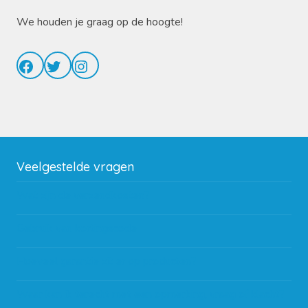
We houden je graag op de hoogte!
Facebook
Twitter
Instagram
Veelgestelde vragen
Wat zijn de verzendkosten?
Gebruik van kortingscode
Hoeveel garantie zit er op producten?
Waar kan ik terecht met een opmerking, vraag of klacht?