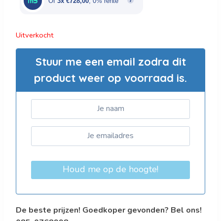
Of
3x €728,00
, 0% rente
Uitverkocht
Stuur me een email zodra dit
product weer op voorraad is.
Houd me op de hoogte!
De beste prijzen! Goedkoper gevonden? Bel ons!