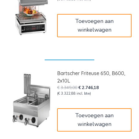
was:
is:
€3.798,00.
€3.114,36.
Toevoegen aan
winkelwagen
Bartscher Friteuse 650, B600,
2x10L
Oorspronkelijke
Huidige
€
3.349,00
€
2.746,18
prijs
prijs
(
€
3.322,88
incl. btw)
was:
is:
€3.349,00.
€2.746,18.
Toevoegen aan
winkelwagen