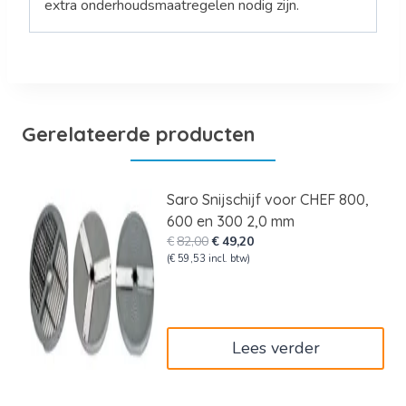
extra onderhoudsmaatregelen nodig zijn.
Gerelateerde producten
Saro Snijschijf voor CHEF 800,
600 en 300 2,0 mm
Oorspronkelijke
Huidige
€
82,00
€
49,20
prijs
prijs
(
€
59,53
incl. btw)
was:
is:
€82,00.
€49,20.
Lees verder