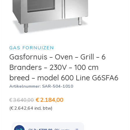
GAS FORNUIZEN
Gasfornuis – Oven – Grill – 6
Branders – 230V – 100 cm
breed – model 600 Line G6SFA6
Artikelnummer:
SAR-504-1010
Oorspronkelijke
Huidige
€
2.184,00
€
3.640,00
(
€
2.642,64
incl. btw)
prijs
prijs
was:
is:
€3.640,00.
€2.184,00.