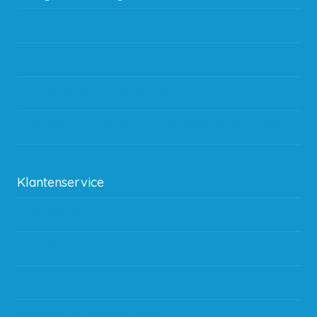
Wat zijn de verzendkosten?
Gebruik van kortingscode
Hoeveel garantie zit er op producten?
Waar kan ik terecht met een opmerking, vraag of klacht?
Kan ik leasen?
Klantenservice
Betaalmethodes
Bestelling
Verzending & bezorging
Storingen en goederen retour