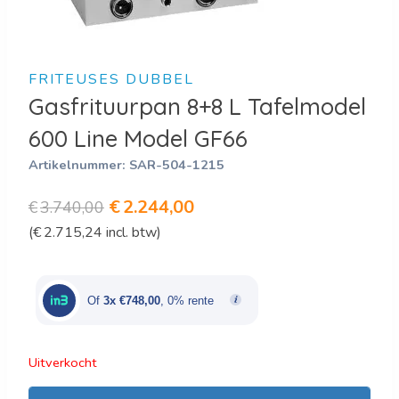
FRITEUSES DUBBEL
Gasfrituurpan 8+8 L Tafelmodel
600 Line Model GF66
Artikelnummer:
SAR-504-1215
Oorspronkelijke
Huidige
€
2.244,00
€
3.740,00
(
€
2.715,24
incl. btw)
prijs
prijs
was:
is:
€3.740,00.
€2.244,00.
Of
3x €748,00
, 0% rente
Uitverkocht