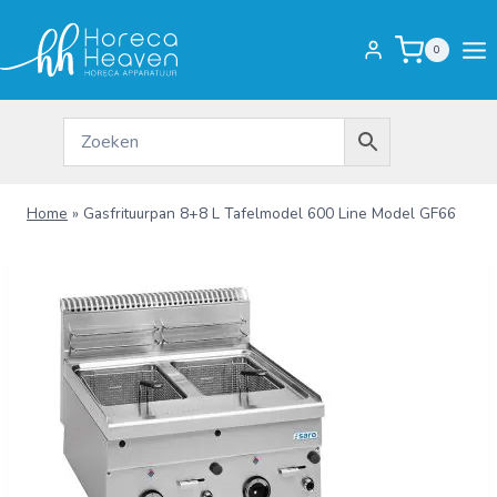
Doorgaan
naar
0
inhoud
Home
»
Gasfrituurpan 8+8 L Tafelmodel 600 Line Model GF66