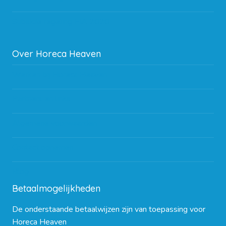
Subsidie regeling EIA 2020
Over Horeca Heaven
Werken bij Horeca Heaven
Partners en links
Algemene voorwaarden
Contact opnemen
Blog
Betaalmogelijkheden
De onderstaande betaalwijzen zijn van toepassing voor
Horeca Heaven