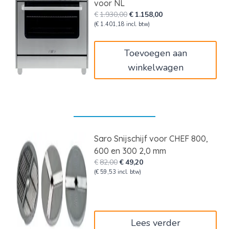
voor NL
Oorspronkelijke
Huidige
€
1.930,00
€
1.158,00
prijs
prijs
(
€
1.401,18
incl. btw)
was:
is:
€1.930,00.
€1.158,00.
Toevoegen aan
winkelwagen
Saro Snijschijf voor CHEF 800,
600 en 300 2,0 mm
Oorspronkelijke
Huidige
€
82,00
€
49,20
prijs
prijs
(
€
59,53
incl. btw)
was:
is:
€82,00.
€49,20.
Lees verder