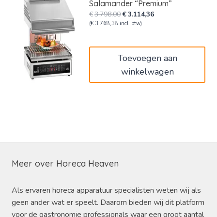
Salamander “Premium”
Oorspronkelijke
Huidige
€
3.798,00
€
3.114,36
prijs
prijs
(
€
3.768,38
incl. btw)
was:
is:
€3.798,00.
€3.114,36.
Toevoegen aan
winkelwagen
Meer over Horeca Heaven
Als ervaren horeca apparatuur specialisten weten wij als
geen ander wat er speelt. Daarom bieden wij dit platform
voor de gastronomie professionals waar een groot aantal