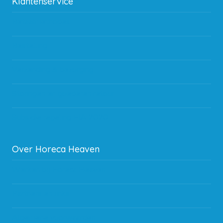
Klantenservice
Betaalmethodes
Bestelling
Verzending & bezorging
Storingen en goederen retour
Subsidie regeling EIA 2020
Over Horeca Heaven
Werken bij Horeca Heaven
Partners en links
Algemene voorwaarden