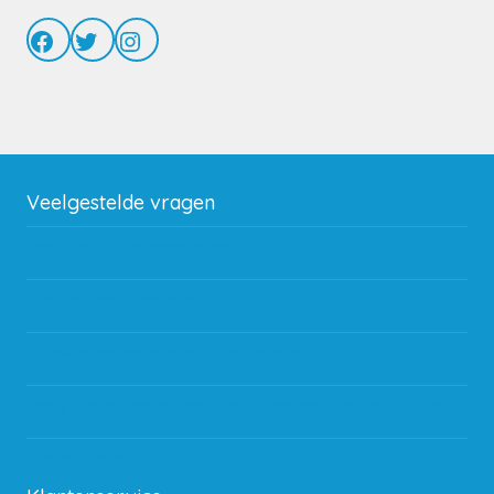
Facebook
Twitter
Instagram
Veelgestelde vragen
Wat zijn de verzendkosten?
Gebruik van kortingscode
Hoeveel garantie zit er op producten?
Waar kan ik terecht met een opmerking, vraag of klacht?
Kan ik leasen?