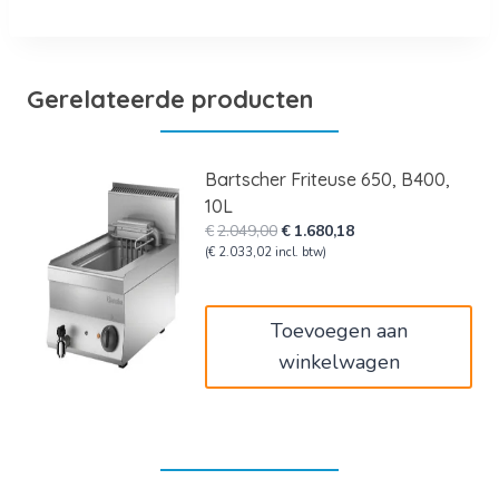
Gerelateerde producten
Bartscher Friteuse 650, B400,
10L
Oorspronkelijke
Huidige
€
2.049,00
€
1.680,18
prijs
prijs
(
€
2.033,02
incl. btw)
was:
is:
€2.049,00.
€1.680,18.
Toevoegen aan
winkelwagen