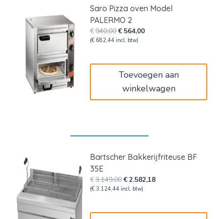
Saro Pizza oven Model
PALERMO 2
Oorspronkelijke
Huidige
€
940,00
€
564,00
prijs
prijs
(
€
682,44
incl. btw)
was:
is:
€940,00.
€564,00.
Toevoegen aan
winkelwagen
Bartscher Bakkerijfriteuse BF
35E
Oorspronkelijke
Huidige
€
3.149,00
€
2.582,18
prijs
prijs
(
€
3.124,44
incl. btw)
was:
is:
€3.149,00.
€2.582,18.