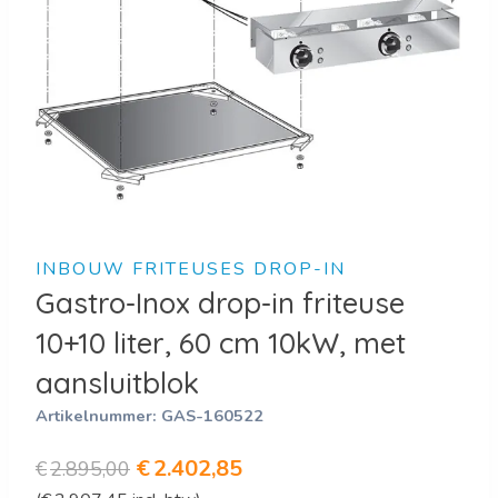
INBOUW FRITEUSES DROP-IN
Gastro-Inox drop-in friteuse
10+10 liter, 60 cm 10kW, met
aansluitblok
Artikelnummer:
GAS-160522
Oorspronkelijke
Huidige
€
2.402,85
€
2.895,00