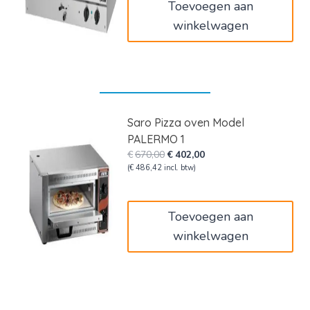
Toevoegen aan
winkelwagen
Saro Pizza oven Model
PALERMO 1
Oorspronkelijke
Huidige
€
670,00
€
402,00
prijs
prijs
(
€
486,42
incl. btw)
was:
is:
€670,00.
€402,00.
Toevoegen aan
winkelwagen