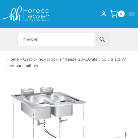
Doorgaan
naar
0
inhoud
Home
»
Gastro-Inox drop-in friteuse 10+10 liter, 60 cm 10kW,
met aansluitblok