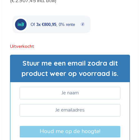
(
€
2.907,45
incl. btw)
prijs
prijs
was:
is:
€2.895,00.
€2.402,85.
Of
3x €800,95
, 0% rente
Uitverkocht
Stuur me een email zodra dit
product weer op voorraad is.
Houd me op de hoogte!