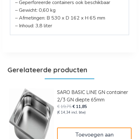
– Geperforeerde containers ook beschikbaar
– Gewicht: 0,60 kg
– Afmetingen: B 530 x D 162 x H 65 mm
– Inhoud: 3,8 liter
Gerelateerde producten
SARO BASIC LINE GN container
2/3 GN diepte 65mm
Oorspronkelijke
Huidige
€
19,75
€
11,85
prijs
prijs
(
€
14,34
incl. btw)
was:
is:
€19,75.
€11,85.
Toevoegen aan