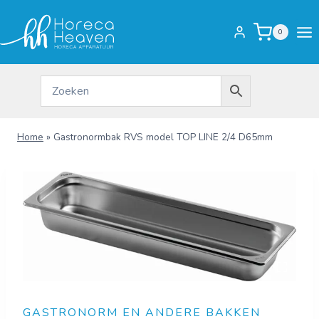
Doorgaan
naar
0
inhoud
Home
»
Gastronormbak RVS model TOP LINE 2/4 D65mm
GASTRONORM EN ANDERE BAKKEN