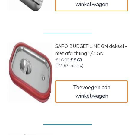
winkelwagen
SARO BUDGET LINE GN deksel –
met afdichting 1/3 GN
Oorspronkelijke
Huidige
€
16,00
€
9,60
prijs
prijs
(
€
11,62
incl. btw)
was:
is:
€16,00.
€9,60.
Toevoegen aan
winkelwagen