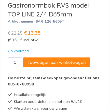
Gastronormbak RVS model
TOP LINE 2/4 D65mm
Artikelnummer:
SAR-126-5605T
Oorspronkelijke
Huidige
€
13,35
€
22,25
(
€
16,15
incl. btw)
prijs
prijs
was:
is:
Op voorraad
€22,25.
€13,35.
Gastronormbak
Toevoegen aan winkelwagen
RVS
model
De beste prijzen! Goedkoper gevonden? Bel ons!
TOP
085-0768998
LINE
2/4
Installatie mogelijk
D65mm
Klanten beoordelen ons met een 9.1/10
aantal
We zitten klaar voor uw vragen