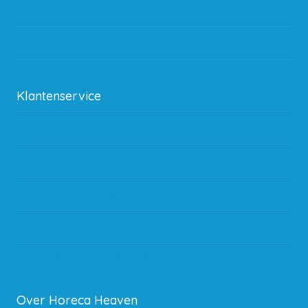
Hoeveel garantie zit er op producten?
Waar kan ik terecht met een opmerking, vraag of klacht?
Kan ik leasen?
Klantenservice
Betaalmethodes
Bestelling
Verzending & bezorging
Storingen en goederen retour
Subsidie regeling EIA 2020
Over Horeca Heaven