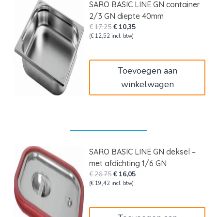
SARO BASIC LINE GN container
2/3 GN diepte 40mm
Oorspronkelijke
Huidige
€
17,25
€
10,35
prijs
prijs
(
€
12,52
incl. btw)
was:
is:
€17,25.
€10,35.
Toevoegen aan
winkelwagen
SARO BASIC LINE GN deksel –
met afdichting 1/6 GN
Oorspronkelijke
Huidige
€
26,75
€
16,05
prijs
prijs
(
€
19,42
incl. btw)
was:
is:
€26,75.
€16,05.