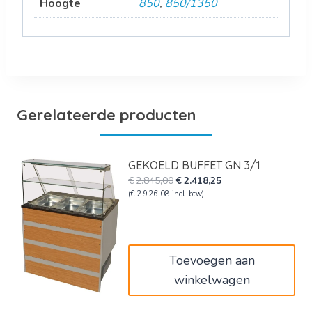
Hoogte
850
,
850/1350
Gerelateerde producten
GEKOELD BUFFET GN 3/1
Oorspronkelijke
Huidige
€
2.845,00
€
2.418,25
prijs
prijs
(
€
2.926,08
incl. btw)
was:
is:
€2.845,00.
€2.418,25.
Toevoegen aan
winkelwagen