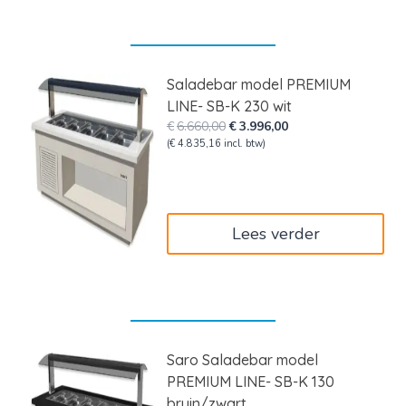
Saladebar model PREMIUM
LINE- SB-K 230 wit
Oorspronkelijke
Huidige
€
6.660,00
€
3.996,00
prijs
prijs
(
€
4.835,16
incl. btw)
was:
is:
€6.660,00.
€3.996,00.
Lees verder
Saro Saladebar model
PREMIUM LINE- SB-K 130
bruin/zwart