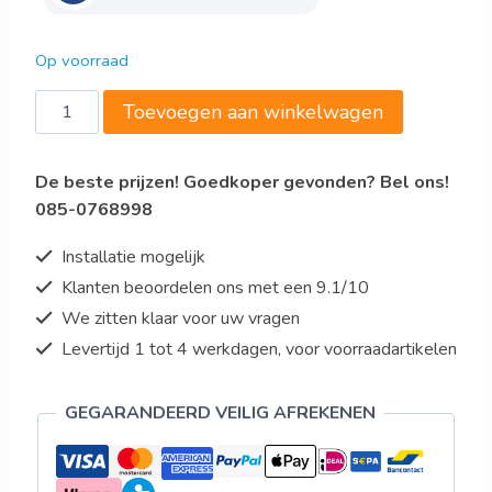
Op voorraad
GEKOELD
Toevoegen aan winkelwagen
BUFFET
GN
De beste prijzen! Goedkoper gevonden? Bel ons!
3/1
085-0768998
aantal
Installatie mogelijk
Klanten beoordelen ons met een 9.1/10
We zitten klaar voor uw vragen
Levertijd 1 tot 4 werkdagen, voor voorraadartikelen
GEGARANDEERD VEILIG AFREKENEN