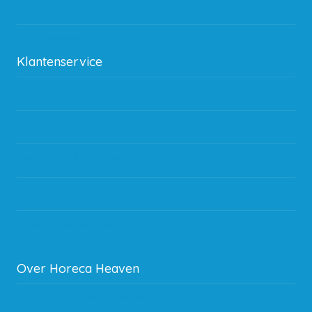
Waar kan ik terecht met een opmerking, vraag of klacht?
Kan ik leasen?
Klantenservice
Betaalmethodes
Bestelling
Verzending & bezorging
Storingen en goederen retour
Subsidie regeling EIA 2020
Over Horeca Heaven
Werken bij Horeca Heaven