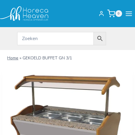
Doorgaan
naar
0
inhoud
Home
»
GEKOELD BUFFET GN 3/1