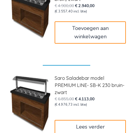
Oorspronkelijke
Huidige
€
4.900,00
€
2.940,00
prijs
prijs
(
€
3.557,40
incl. btw)
was:
is:
€4.900,00.
€2.940,00.
Toevoegen aan
winkelwagen
Saro Saladebar model
PREMIUM LINE- SB-K 230 bruin-
zwart
Oorspronkelijke
Huidige
€
6.855,00
€
4.113,00
prijs
prijs
(
€
4.976,73
incl. btw)
was:
is:
€6.855,00.
€4.113,00.
Lees verder