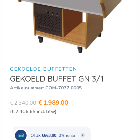
GEKOELDE BUFFETTEN
GEKOELD BUFFET GN 3/1
Artikelnummer:
COM-7077.0005
Oorspronkelijke
Huidige
€
1.989,00
€
2.340,00
(
€
2.406,69
incl. btw)
prijs
prijs
was:
is:
€2.340,00.
€1.989,00.
Of
3x €663,00
, 0% rente