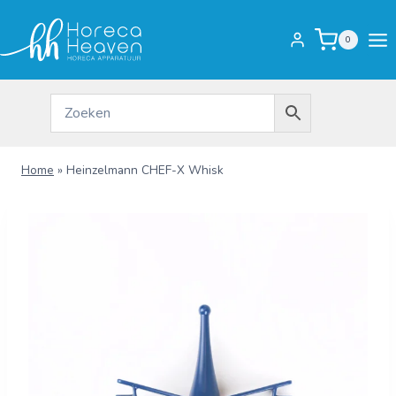
Doorgaan
naar
0
inhoud
Home
»
Heinzelmann CHEF-X Whisk