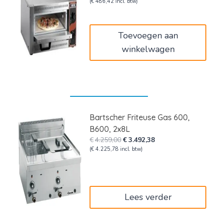
prijs
prijs
(
€
486,42
incl. btw)
was:
is:
€670,00.
€402,00.
Toevoegen aan
winkelwagen
Bartscher Friteuse Gas 600,
B600, 2x8L
Oorspronkelijke
Huidige
€
4.259,00
€
3.492,38
prijs
prijs
(
€
4.225,78
incl. btw)
was:
is:
€4.259,00.
€3.492,38.
Lees verder