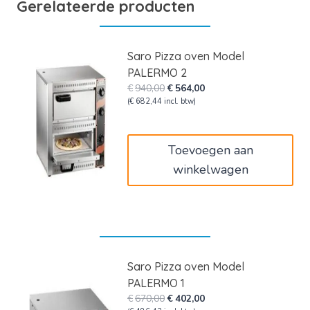
Gerelateerde producten
Saro Pizza oven Model
PALERMO 2
Oorspronkelijke
Huidige
€
940,00
€
564,00
prijs
prijs
(
€
682,44
incl. btw)
was:
is:
€940,00.
€564,00.
Toevoegen aan
winkelwagen
Saro Pizza oven Model
PALERMO 1
Oorspronkelijke
Huidige
€
670,00
€
402,00