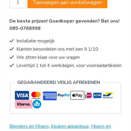
Toevoegen aan winkelwagen
CHEF-
X
De beste prijzen! Goedkoper gevonden? Bel ons!
Whisk
085-0768998
aantal
Installatie mogelijk
Klanten beoordelen ons met een 9.1/10
We zitten klaar voor uw vragen
Levertijd 1 tot 4 werkdagen, voor voorraadartikelen
GEGARANDEERD VEILIG AFREKENEN
Blenders en Mixers
,
Keuken apparatuur
,
Mixers en