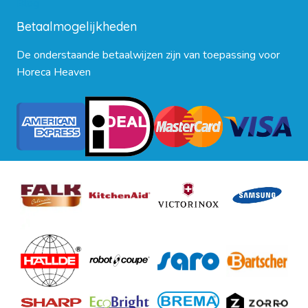
Blog
Betaalmogelijkheden
De onderstaande betaalwijzen zijn van toepassing voor
Horeca Heaven