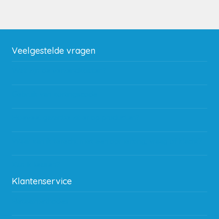
Veelgestelde vragen
Wat zijn de verzendkosten?
Gebruik van kortingscode
Hoeveel garantie zit er op producten?
Waar kan ik terecht met een opmerking, vraag of klacht?
Kan ik leasen?
Klantenservice
Betaalmethodes