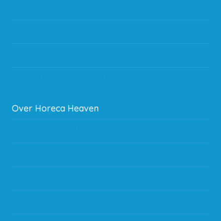
Bestelling
Verzending & bezorging
Storingen en goederen retour
Subsidie regeling EIA 2020
Over Horeca Heaven
Werken bij Horeca Heaven
Partners en links
Algemene voorwaarden
Contact opnemen