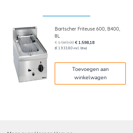
Bartscher Friteuse 600, B400,
8L
Oorspronkelijke
Huidige
€
1.949,00
€
1.598,18
prijs
prijs
(
€
1.933,80
incl. btw)
was:
is:
€1.949,00.
€1.598,18.
Toevoegen aan
winkelwagen