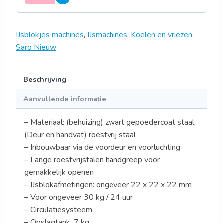
EB
30IN
aantal
IJsblokjes machines
,
IJsmachines
,
Koelen en vriezen
,
Saro Nieuw
Beschrijving
Aanvullende informatie
– Materiaal: (behuizing) zwart gepoedercoat staal,
(Deur en handvat) roestvrij staal
– Inbouwbaar via de voordeur en voorluchting
– Lange roestvrijstalen handgreep voor
gemakkelijk openen
– IJsblokafmetingen: ongeveer 22 x 22 x 22 mm
– Voor ongeveer 30 kg / 24 uur
– Circulatiesysteem
– Opslagtank: 7 kg