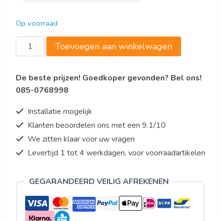
Op voorraad
IJsblokjes
Toevoegen aan winkelwagen
machine
-
De beste prijzen! Goedkoper gevonden? Bel ons!
30
085-0768998
kg/24h
-
Installatie mogelijk
7
Klanten beoordelen ons met een 9.1/10
kg
We zitten klaar voor uw vragen
voorraad
-
Levertijd 1 tot 4 werkdagen, voor voorraadartikelen
blokjes
22x22x22
GEGARANDEERD VEILIG AFREKENEN
mm
-
model