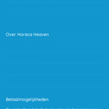
Storingen en goederen retour
Subsidie regeling EIA 2020
Over Horeca Heaven
Werken bij Horeca Heaven
Partners en links
Algemene voorwaarden
Contact opnemen
Blog
Betaalmogelijkheden