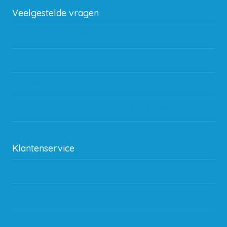
Veelgestelde vragen
Wat zijn de verzendkosten?
Gebruik van kortingscode
Hoeveel garantie zit er op producten?
Waar kan ik terecht met een opmerking, vraag of klacht?
Kan ik leasen?
Klantenservice
Betaalmethodes
Bestelling
Verzending & bezorging