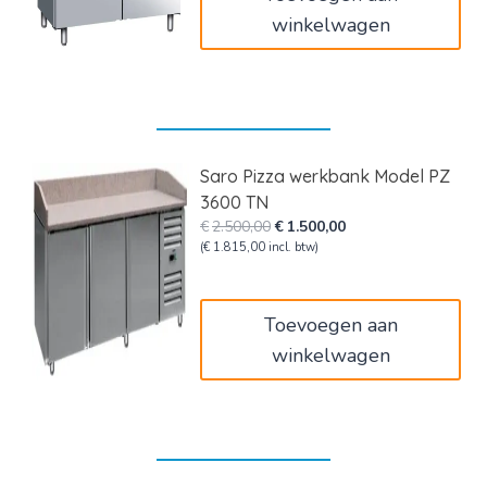
winkelwagen
Saro Pizza werkbank Model PZ
3600 TN
Oorspronkelijke
Huidige
€
2.500,00
€
1.500,00
prijs
prijs
(
€
1.815,00
incl. btw)
was:
is:
€2.500,00.
€1.500,00.
Toevoegen aan
winkelwagen