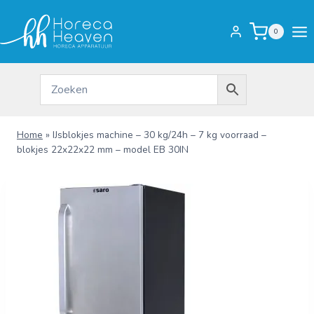
Doorgaan
naar
0
inhoud
Home
»
IJsblokjes machine – 30 kg/24h – 7 kg voorraad –
blokjes 22x22x22 mm – model EB 30IN