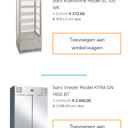
Saro Koelvitrine Model SC 100
Wit
Oorspronkelijke
Huidige
€
620,00
€
372,00
prijs
prijs
(
€
450,12
incl. btw)
was:
is:
€620,00.
€372,00.
Toevoegen aan
winkelwagen
Saro Vriezer Model KYRA GN
1400 BT
Oorspronkelijke
Huidige
€
3.400,00
€
2.040,00
prijs
prijs
(
€
2.468,40
incl. btw)
was:
is:
€3.400,00.
€2.040,00.
Toevoegen aan