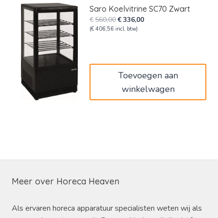
Saro Koelvitrine SC70 Zwart
Oorspronkelijke
Huidige
€
560,00
€
336,00
prijs
prijs
(
€
406,56
incl. btw)
was:
is:
€560,00.
€336,00.
Toevoegen aan
winkelwagen
Meer over Horeca Heaven
Als ervaren horeca apparatuur specialisten weten wij als