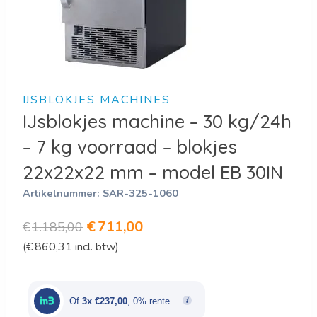
IJSBLOKJES MACHINES
IJsblokjes machine – 30 kg/24h
– 7 kg voorraad – blokjes
22x22x22 mm – model EB 30IN
Artikelnummer:
SAR-325-1060
Oorspronkelijke
Huidige
€
711,00
€
1.185,00
(
€
860,31
incl. btw)
prijs
prijs
was:
is:
€1.185,00.
€711,00.
Of
3x €237,00
, 0% rente