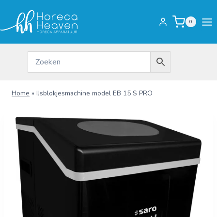
Doorgaan
naar
0
inhoud
Home
»
IJsblokjesmachine model EB 15 S PRO