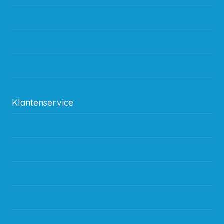
Gebruik van kortingscode
Hoeveel garantie zit er op producten?
Waar kan ik terecht met een opmerking, vraag of klacht?
Kan ik leasen?
Klantenservice
Betaalmethodes
Bestelling
Verzending & bezorging
Storingen en goederen retour
Subsidie regeling EIA 2020