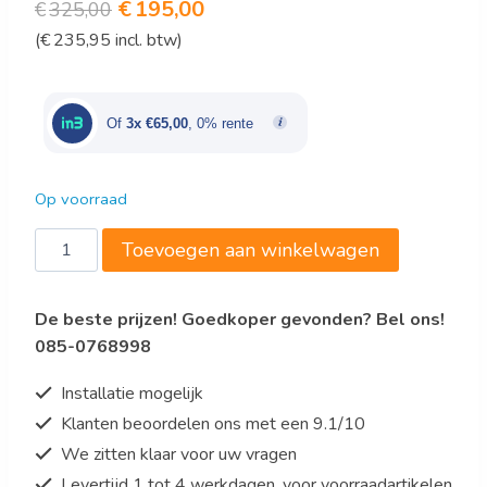
Oorspronkelijke
Huidige
€
195,00
€
325,00
(
€
235,95
incl. btw)
prijs
prijs
was:
is:
€325,00.
€195,00.
Of
3x €65,00
, 0% rente
Op voorraad
IJsblokjesmachine
Toevoegen aan winkelwagen
model
EB
De beste prijzen! Goedkoper gevonden? Bel ons!
15
085-0768998
S
PRO
Installatie mogelijk
aantal
Klanten beoordelen ons met een 9.1/10
We zitten klaar voor uw vragen
Levertijd 1 tot 4 werkdagen, voor voorraadartikelen