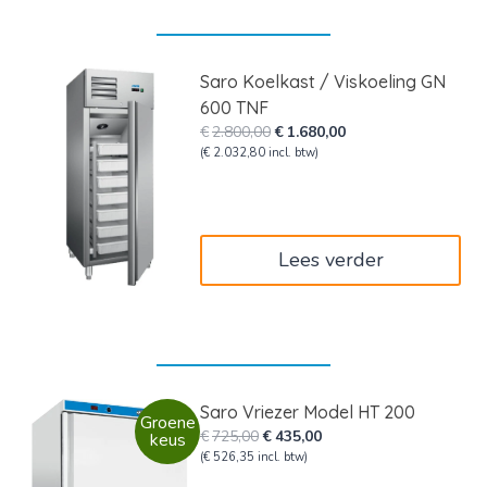
Saro Koelkast / Viskoeling GN
600 TNF
Oorspronkelijke
Huidige
€
2.800,00
€
1.680,00
prijs
prijs
(
€
2.032,80
incl. btw)
was:
is:
€2.800,00.
€1.680,00.
Lees verder
Saro Vriezer Model HT 200
Groene
Oorspronkelijke
Huidige
€
725,00
€
435,00
keus
prijs
prijs
(
€
526,35
incl. btw)
was:
is: