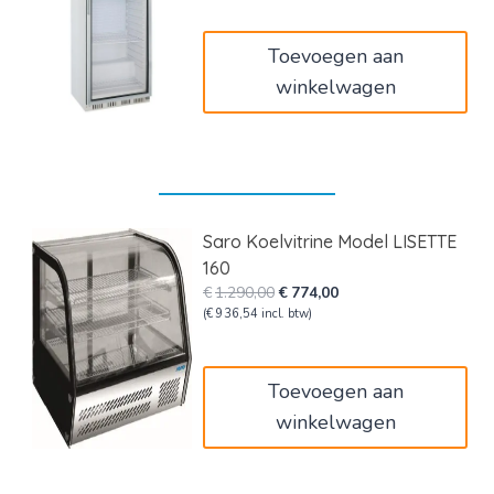
Toevoegen aan
winkelwagen
Saro Koelvitrine Model LISETTE
160
Oorspronkelijke
Huidige
€
1.290,00
€
774,00
prijs
prijs
(
€
936,54
incl. btw)
was:
is:
€1.290,00.
€774,00.
Toevoegen aan
winkelwagen