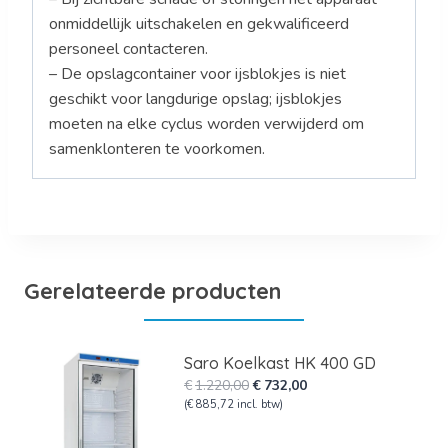
onmiddellijk uitschakelen en gekwalificeerd
personeel contacteren.
– De opslagcontainer voor ijsblokjes is niet
geschikt voor langdurige opslag; ijsblokjes
moeten na elke cyclus worden verwijderd om
samenklonteren te voorkomen.
Gerelateerde producten
Saro Koelkast HK 400 GD
Oorspronkelijke
Huidige
€
1.220,00
€
732,00
prijs
prijs
(
€
885,72
incl. btw)
was:
is:
€1.220,00.
€732,00.