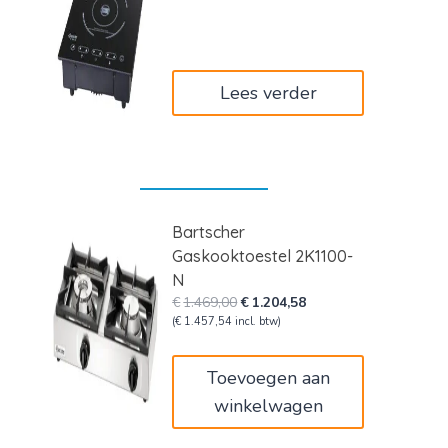
was:
is:
€249,00.
€204,18.
Lees verder
Bartscher
Gaskooktoestel 2K1100-
N
Oorspronkelijke
Huidige
€
1.469,00
€
1.204,58
prijs
prijs
(
€
1.457,54
incl. btw)
was:
is:
€1.469,00.
€1.204,58.
Toevoegen aan
winkelwagen