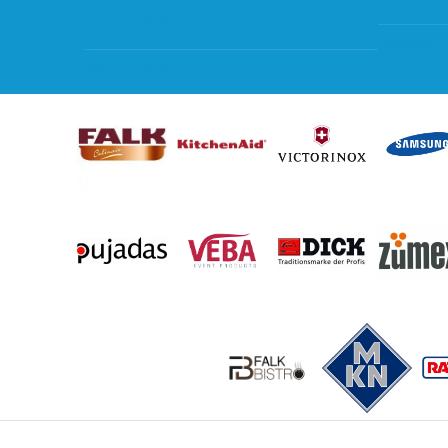
vraag of klacht?
Subsidie 
Kan ik leasen?