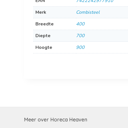
EAN
7422242977910
Merk
Combisteel
Breedte
400
Diepte
700
Hoogte
900
Meer over Horeca Heaven