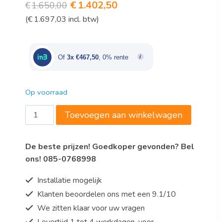
Oorspronkelijke
Huidige
€
1.402,50
€
1.650,00
(
€
1.697,03
incl. btw)
prijs
prijs
was:
is:
€1.650,00.
€1.402,50.
Of
3x €467,50
, 0% rente
Op voorraad
INDUCTIE
Toevoegen aan winkelwagen
FORNUIS
2
De beste prijzen! Goedkoper gevonden? Bel
ZONES
ons! 085-0768998
aantal
Installatie mogelijk
Klanten beoordelen ons met een 9.1/10
We zitten klaar voor uw vragen