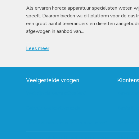
Als ervaren horeca apparatuur specialisten weten wi
speelt. Daarom bieden wij dit platform voor de gast
een groot aantal leveranciers en diensten aangebod
afgewogen in aanbod van...
Lees meer
Veelgestelde vragen
Klanten
Wat zijn de verzendkosten?
Betaalme
Gebruik van kortingscode
Bestellin
Hoeveel garantie zit er op producten?
Verzendin
Waar kan ik terecht met een opmerking,
Storingen