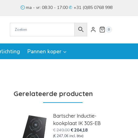
ma - vr: 08:30 - 17:00
+31 (0)85 0768 998
0
rlichting
Pannen koper
Gerelateerde producten
Bartscher Inductie-
kookplaat IK 30S-EB
Oorspronkelijke
Huidige
€
249,00
€
204,18
prijs
prijs
(
€
247,06
incl. btw)