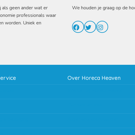
j als geen ander wat er
We houden je graag op de ho
ronomie professionals waar
en worden. Uniek en
Facebook
Twitter
Instagram
service
Over Horeca Heaven
thodes
Werken bij Horeca Heaven
g
Partners en links
g & bezorging
Algemene voorwaarden
 en goederen retour
Contact opnemen