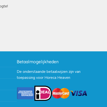
ogte!
Betaalmogelijkheden
De onderstaande betaalwijzen zijn van
toepassing voor Horeca Heaven