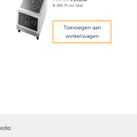
prijs
prijs
(
€
286,75
incl. btw)
was:
is:
€289,00.
€236,98.
Toevoegen aan
winkelwagen
media