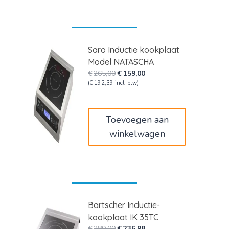
Saro Inductie kookplaat
Model NATASCHA
Oorspronkelijke
Huidige
€
265,00
€
159,00
prijs
prijs
(
€
192,39
incl. btw)
was:
is:
€265,00.
€159,00.
Toevoegen aan
winkelwagen
Bartscher Inductie-
kookplaat IK 35TC
Oorspronkelijke
Huidige
€
289,00
€
236,98