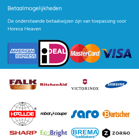
Betaalmogelijkheden
De onderstaande betaalwijzen zijn van toepassing voor
Horeca Heaven