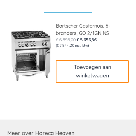
Bartscher Gasfornuis, 6-
branders, GO 2/1GN,NS
Oorspronkelijke
Huidige
€
6.898,00
€
5.656,36
prijs
prijs
(
€
6.844,20
incl. btw)
was:
is:
€6.898,00.
€5.656,36.
Toevoegen aan
winkelwagen
Meer over Horeca Heaven