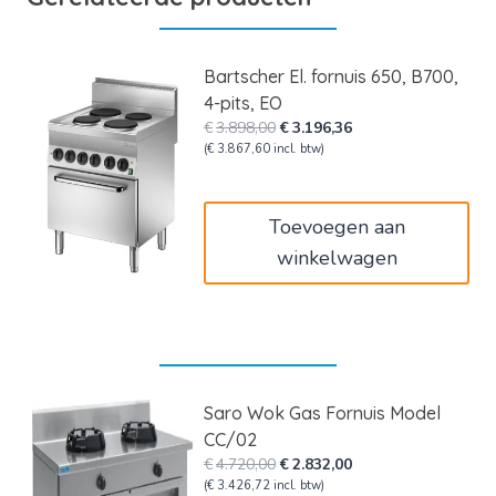
Bartscher El. fornuis 650, B700,
4-pits, EO
Oorspronkelijke
Huidige
€
3.898,00
€
3.196,36
prijs
prijs
(
€
3.867,60
incl. btw)
was:
is:
€3.898,00.
€3.196,36.
Toevoegen aan
winkelwagen
Saro Wok Gas Fornuis Model
CC/02
Oorspronkelijke
Huidige
€
4.720,00
€
2.832,00
prijs
prijs
(
€
3.426,72
incl. btw)