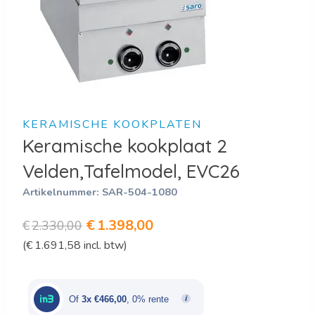
KERAMISCHE KOOKPLATEN
Keramische kookplaat 2
Velden,Tafelmodel, EVC26
Artikelnummer:
SAR-504-1080
Oorspronkelijke
Huidige
€
1.398,00
€
2.330,00
(
€
1.691,58
incl. btw)
prijs
prijs
was:
is:
€2.330,00.
€1.398,00.
Of
3x €466,00
, 0% rente