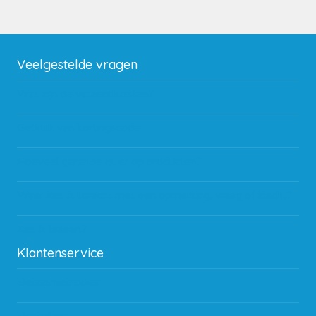
Veelgestelde vragen
Wat zijn de verzendkosten?
Gebruik van kortingscode
Hoeveel garantie zit er op producten?
Waar kan ik terecht met een opmerking, vraag of klacht?
Kan ik leasen?
Klantenservice
Betaalmethodes