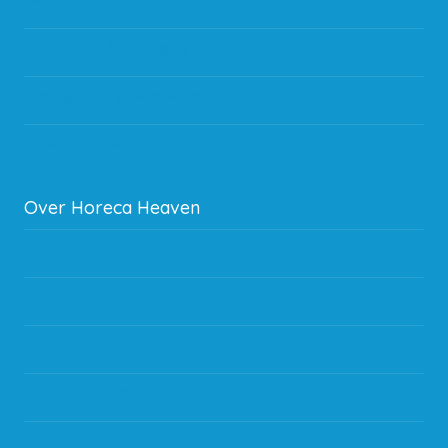
Bestelling
Verzending & bezorging
Storingen en goederen retour
Subsidie regeling EIA 2020
Over Horeca Heaven
Werken bij Horeca Heaven
Partners en links
Algemene voorwaarden
Contact opnemen
Blog