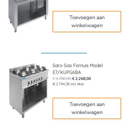
was:
is:
€4.720,00.
€2.832,00.
Toevoegen aan
winkelwagen
Saro Gas Fornuis Model
E7/KUPG6BA
Oorspronkelijke
Huidige
€
3.780,00
€
2.268,00
prijs
prijs
(
€
2.744,28
incl. btw)
was:
is:
€3.780,00.
€2.268,00.
Toevoegen aan
winkelwagen