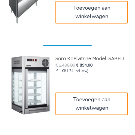
Toevoegen aan
winkelwagen
Saro Koelvitrine Model ISABELL
Oorspronkelijke
Huidige
€
1.490,00
€
894,00
prijs
prijs
(
€
1.081,74
incl. btw)
was:
is:
€1.490,00.
€894,00.
Toevoegen aan
winkelwagen