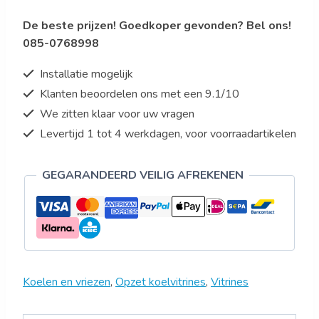
1201
De beste prijzen! Goedkoper gevonden? Bel ons!
aantal
085-0768998
Installatie mogelijk
Klanten beoordelen ons met een 9.1/10
We zitten klaar voor uw vragen
Levertijd 1 tot 4 werkdagen, voor voorraadartikelen
GEGARANDEERD VEILIG AFREKENEN
Koelen en vriezen
,
Opzet koelvitrines
,
Vitrines