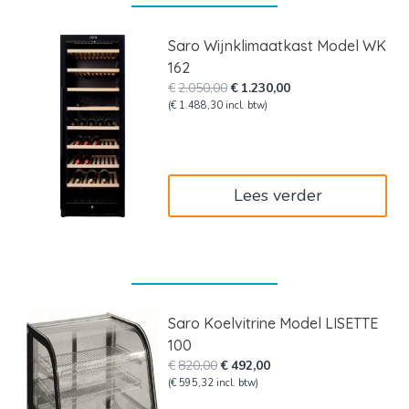
Saro Wijnklimaatkast Model WK
162
Oorspronkelijke
Huidige
€
2.050,00
€
1.230,00
prijs
prijs
(
€
1.488,30
incl. btw)
was:
is:
€2.050,00.
€1.230,00.
Lees verder
Saro Koelvitrine Model LISETTE
100
Oorspronkelijke
Huidige
€
820,00
€
492,00
prijs
prijs
(
€
595,32
incl. btw)
was:
is: