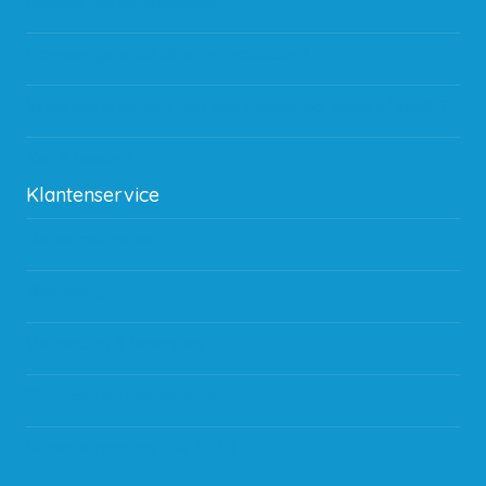
Gebruik van kortingscode
Hoeveel garantie zit er op producten?
Waar kan ik terecht met een opmerking, vraag of klacht?
Kan ik leasen?
Klantenservice
Betaalmethodes
Bestelling
Verzending & bezorging
Storingen en goederen retour
Subsidie regeling EIA 2020