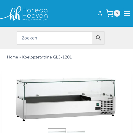
Doorgaan
naar
0
inhoud
Home
»
Koelopzetvitrine GL3-1201