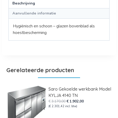
Beschrijving
Aanvullende informatie
Hygiënisch en schoon – glazen bovenblad als
hoestbescherming
Gerelateerde producten
Saro Gekoelde werkbank Model
KYLJA 4140 TN
Oorspronkelijke
Huidige
€
3.170,00
€
1.902,00
prijs
prijs
(
€
2.301,42
incl. btw)
was:
is:
€3.170,00.
€1.902,00.