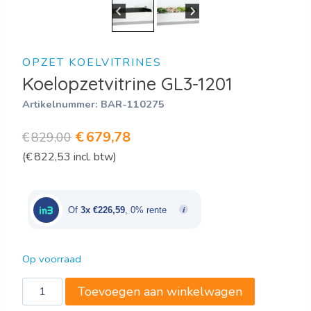
OPZET KOELVITRINES
Koelopzetvitrine GL3-1201
Artikelnummer:
BAR-110275
Oorspronkelijke
Huidige
€
679,78
€
829,00
(
€
822,53
incl. btw)
prijs
prijs
was:
is:
€829,00.
€679,78.
Of
3x €226,59
, 0% rente
Op voorraad
Koelopzetvitrine
Toevoegen aan winkelwagen
GL3-