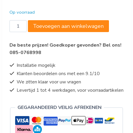
Op voorraad
Koelvitrine
Toevoegen aan winkelwagen
550
Liter
De beste prijzen! Goedkoper gevonden? Bel ons!
Model
085-0768998
LUCIA
aantal
Installatie mogelijk
Klanten beoordelen ons met een 9.1/10
We zitten klaar voor uw vragen
Levertijd 1 tot 4 werkdagen, voor voorraadartikelen
GEGARANDEERD VEILIG AFREKENEN