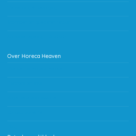
Verzending & bezorging
Storingen en goederen retour
Subsidie regeling EIA 2020
Over Horeca Heaven
Werken bij Horeca Heaven
Partners en links
Algemene voorwaarden
Contact opnemen
Blog