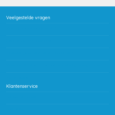
Veelgestelde vragen
Wat zijn de verzendkosten?
Gebruik van kortingscode
Hoeveel garantie zit er op producten?
Waar kan ik terecht met een opmerking, vraag of klacht?
Kan ik leasen?
Klantenservice
Betaalmethodes
Bestelling