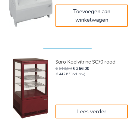
€750,00.
€450,00.
Toevoegen aan
winkelwagen
Saro Koelvitrine SC70 rood
Oorspronkelijke
Huidige
€
610,00
€
366,00
prijs
prijs
(
€
442,86
incl. btw)
was:
is:
€610,00.
€366,00.
Lees verder