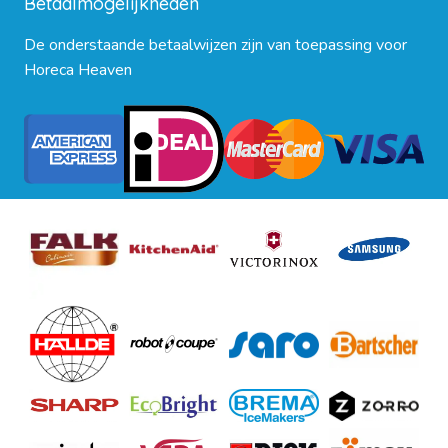
Betaalmogelijkheden
De onderstaande betaalwijzen zijn van toepassing voor
Horeca Heaven