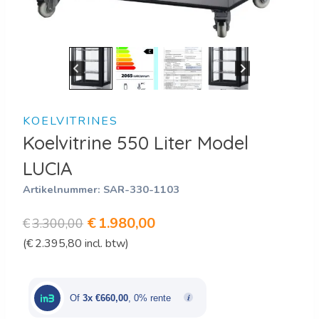
KOELVITRINES
Koelvitrine 550 Liter Model
LUCIA
Artikelnummer:
SAR-330-1103
Oorspronkelijke
Huidige
€
1.980,00
€
3.300,00
(
€
2.395,80
incl. btw)
prijs
prijs
was:
is:
€3.300,00.
€1.980,00.
Of
3x €660,00
, 0% rente