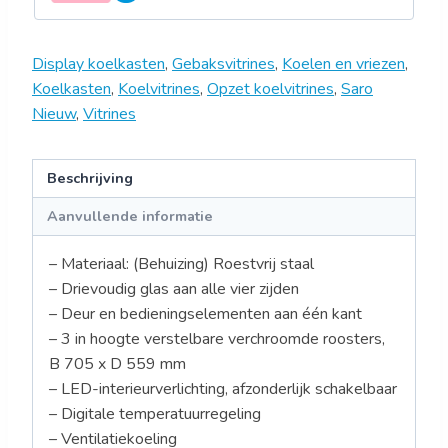
Display koelkasten
,
Gebaksvitrines
,
Koelen en vriezen
,
Koelkasten
,
Koelvitrines
,
Opzet koelvitrines
,
Saro
Nieuw
,
Vitrines
Beschrijving
Aanvullende informatie
– Materiaal: (Behuizing) Roestvrij staal
– Drievoudig glas aan alle vier zijden
– Deur en bedieningselementen aan één kant
– 3 in hoogte verstelbare verchroomde roosters,
B 705 x D 559 mm
– LED-interieurverlichting, afzonderlijk schakelbaar
– Digitale temperatuurregeling
– Ventilatiekoeling