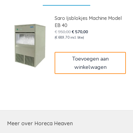
Saro Ijsblokjes Machine Model
EB 40
Oorspronkelijke
Huidige
€
950,00
€
570,00
prijs
prijs
(
€
689,70
incl. btw)
was:
is:
€950,00.
€570,00.
Toevoegen aan
winkelwagen
Meer over Horeca Heaven