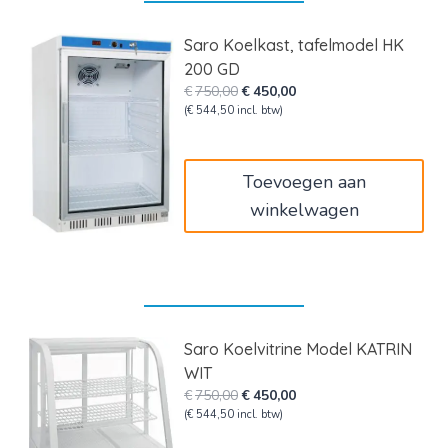
Saro Koelkast, tafelmodel HK
200 GD
Oorspronkelijke
Huidige
€
750,00
€
450,00
prijs
prijs
(
€
544,50
incl. btw)
was:
is:
€750,00.
€450,00.
Toevoegen aan
winkelwagen
Saro Koelvitrine Model KATRIN
WIT
Oorspronkelijke
Huidige
€
750,00
€
450,00
prijs
prijs
(
€
544,50
incl. btw)
was:
is: